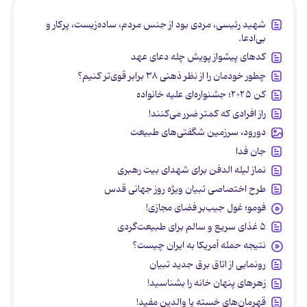
شهید رئیسی، مردی بود از جنس مردم، ساده‌زیست، پرکار و
بی‌ادعا.
کدهای پیشواز پویش چله دعای عهد
چطور خودمان را از نظر ذهنی ۳۸ برابر قوی‌تر کنیم؟
کن ۲۰۲۵؛ جشنواره‌ای علیه خانواده
راز افرادی که کمتر ضرر می‌کنند!
دورود، سرزمین شگفتی‌های طبیعت
جان فدا
نماز لیله الدفن برای شهدای بیت رهبری
طرح اختصاصی تبیان ویژه روز جهانی قدس
فومو؛ غول جیب‌بر فضای مجازی!
۵ غذای سریع و سالم برای طبیعت‌گردی
نتیجه حمله آمریکا به ایران چیست؟
رونمایی از اتاق برق جدید تبیان
زهرهای پنهان خانه را بشناسید!
قهرمان‌های خسته یا والدین مفید!