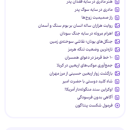
هنر مادری در سایه‌ فقدان پدر
مادری در سایه سوگ پدر
راز صمیمیت زوج‌ها
روایت هزاران ساله انسان بر بوم سنگ و آسمان
اهرام مِروئه در سایه جنگ سودان
جنگل‌های یونان؛ نقاشیِ سوخته‌ی زمین
تازه‌ترین وضعیت تنگه هرمز
۱۰ خط قرمز در دعوای همسران
جمع‌آوری موکب‌های اربعین در کربلا
بازگشت زوار اربعین حسینی از مرز مهران
شاه کلید دوستی با حضرت امیر
اوکراین سند منگوله‌دار آمریکا!
آگاهی بدون فرسودگی
فرمول شکست پنتاگون