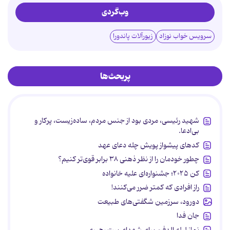
وب‌گردی
سرویس خواب نوزاد
زیورآلات پاندورا
پربحث‌ها
شهید رئیسی، مردی بود از جنس مردم، ساده‌زیست، پرکار و
بی‌ادعا.
کدهای پیشواز پویش چله دعای عهد
چطور خودمان را از نظر ذهنی ۳۸ برابر قوی‌تر کنیم؟
کن ۲۰۲۵؛ جشنواره‌ای علیه خانواده
راز افرادی که کمتر ضرر می‌کنند!
دورود، سرزمین شگفتی‌های طبیعت
جان فدا
نماز لیله الدفن برای شهدای بیت رهبری