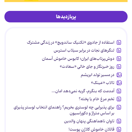
پربازدیدها
استفاده از جادوی «تکنیک ساندویچ» در زندگی مشترک
لنگرهای نجات در برابر سیلاب استرس
دوش‌پرتاب‌های ایران؛ کابوس خاموش آسمان
روز خبرنگار و جای خالی «سعادت»
در مسیر تولد ابریشم
تالاب «عینک»
آمدمت که بنگرم، گریه نمی‌دهد امان...
تخم مرغ خام یا پخته؟
برای پذیرایی چه لوستری بخریم؟ راهنمای انتخاب لوستر پذیرای
بر اساس متراژ و دکوراسیون
تاوان ناهماهنگی پنهان والدین
قاتلان خاموش کلاژن پوست!