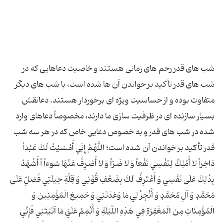
شب های قدر رحم های زمانی هستند و خاصیت دعاهایی که در
شب های قدر تأکید بر خواندن آن ها شده است، با شب های دیگر
متفاوت بوده و از حساسیت ویژه ای برخوردار هستند. دعانقش
بسیار سازنده ای در ظرفیت سازی ما دارند، مخصوصاً دعاهای وارد
شده در شب های قدر و به خصوص دعایی خاص که در هر سه شب
قدر تأکید بر خواندن آن شده است؛ اللَّهُمَّ إِنِّي أَمْسَيْتُ لَكَ عَبْداً
دَاخِراً لا أَمْلِكُ لِنَفْسِي نَفْعاً وَ لا ضَرّاً وَ لا أَصْرِفُ عَنْهَا سُوءاً اً أَشْهَدُ
بِذَلِكَ عَلَى نَفْسِي وَ أَعْتَرِفُ لَكَ بِضَعْفِ قُوَّتِي وَ قِلَّةِ حِيلَتِي فَصَلِّ عَلَى
مُحَمَّدٍ وَ آلِ مُحَمَّدٍ وَ أَنْجِزْ لِي مَا وَعَدْتَنِي وَ جَمِيعَ الْمُؤْمِنِينَ وَ
الْمُؤْمِنَاتِ مِنَ الْمَغْفِرَةِ فِي هَذِهِ اللَّيْلَةِ وَ أَتْمِمْ عَلَيَّ مَا آتَيْتَنِي فَإِنِّي