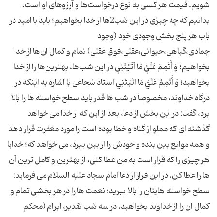
شویم. قیمت هر کسی به نوع درخواست‌ها و آرزوهای او است.
بدانیم که چه چیزی در این شب2ها از خدا بخواهیم؛ باید با امید در
باب هر پنج بخش وجودی خود (وجود
جمادی،گیاهی،حیوانی،عقلی،فوق عقلی) تمام و کمال آن‌ها از خدا
بخواهیم؛ وَ أَتْمِمْ عَلَيَّ مَا آتَيْتَنِي در این شب‌ها، بهترین‌ها را از خدا
بخواهید؛ وَ أَتْمِمْ عَلَيَّ مَا آتَيْتَنِي استاد شجاعی با اشاره به اینکه در
درگاه خداوند، مخصوصاً در شب ها قدر باید سطح خواسته ها را بالا
برد، گفت: در این بخش از دعا، بعد از این که از خدا می خواهد
گذشته ای که مملو از گناه و خطا بوده است را مورد مغفرت قرار دهد
و همه موانع بین بنده و خودش را از بین ببرد، می خواهد که؛ خدایا
هر چیزی را که قرار است به من عطا کنی، از بهترین و کامل ترین آن
ها را عطا کن. در این فراز از دعا امام سجاد علیه السلام می فرماید:
سطح خواسته هایتان را بالا ببرید؛ نعمت ها را در هر بخشی تمام و
کمال آن را از خداوند بخواهید. در سه شب تقدیر، ابرام (محکم