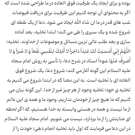
بوده و برای ایجاد یک ظرفیت فوق العاده در ما طراحی شده است که
اگر به محتوای آن توجه کنیم این ظرفیت برای دریافت فیوضات
شب های قدر در ما ان شاء الله ایجاد می شود. دعا از یک نقطه ای
شروع شده و یک سیری را طی می کند؛ ابتدا تخلیه، بعد آماده
سازی و بعد طلب عالی ترین مسائل و موضوعات از خداوند. تخلیه؛
اللَّهُمَّ إِنِّي أَمْسَيْتُ لَكَ عَبْداً دَاخِراً لا أَمْلِكُ لِنَفْسِي نَفْعاً وَ لا ضَرّاً وَ لا
أَصْرِفُ عَنْهَا سُوءاً استاد در شرح دعا، با تأسی به روش امام سجاد
علیه السلام این گونه آغاز می کند؛ شروع دعا، یک شروع فوق
العاده ای با تخلیه است. به این معنا که در ابتدا شروع می کنیم به
تخلیه ی خود؛ تخلیه وجود از هر چیز غیر از خدا. این گونه بیان می
کنیم که ما هیچ چیز از خودمان نداریم، وجود ما و همه ی این عالم
از ما نیست و همه در هستی وابسته به خدا هستیم، که اگر لحظه
ای عنایتش را از ما بردارد، نیست می شویم. امام سجاد علیه السلام
در این دعا می فرمایند که اول باید تخلیه انجام دهی؛ خودت را از