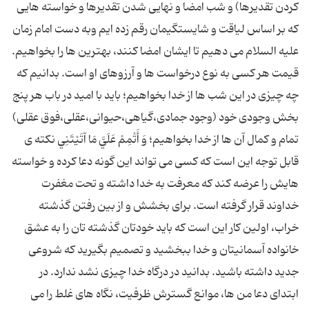
کردن تقدیرها) و شب امضا و نهایی شدن تقدیرها و خواسته هایی
که بر اساس لیاقت و شایستگیمان رقم زده ایم وبه دست امام زمان
علیه السلام می دهیم تا ایشان امضا کنند، بهترین ها را بخواهیم.
قیمت هر کسی به نوع درخواست ها و آرزوهای او است. بدانیم که
چه چیزی در این شب ها از خدا بخواهیم؛ باید با امید در باب هر پنج
بخش وجودی خود (وجود جمادی،گیاهی،حیوانی،عقلی،فوق عقلی)
تمام و کمال آن ها از خدا بخواهیم؛ وَ أَتْمِمْ عَلَيَّ مَا آتَيْتَنِي نکته ی
قابل توجه این است که کسی می تواند این گونه دعا کرده و خواسته
هایش را عرضه کند که معرفت به خدا داشته و تحت مغفرت
خداوند قرار گرفته است. برای بخشش و از بین رفتن گذشته
خراب، اولین کار این است که باید خودتان گذشته تان را به عشق
خانواده آسمانیتان و خدا ببخشید و تصمیم بگیرید که شروعی
جدید داشته باشید. بدانید در درگاه خدا چیزی نشد ندارد. در
ابتدای دعا من ها، موانع گسترش ظرفیت، نگاه های غلط را می