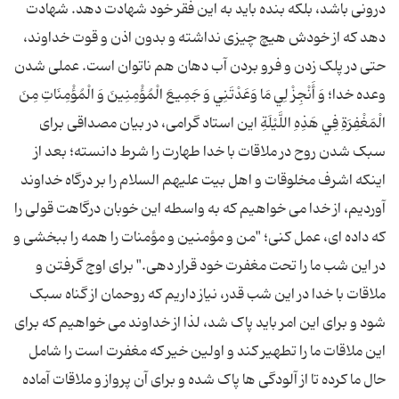
درونی باشد، بلکه بنده باید به این فقر خود شهادت دهد. شهادت
دهد که از خودش هیچ چیزی نداشته و بدون اذن و قوت خداوند،
حتی در پلک زدن و فرو بردن آب دهان هم ناتوان است. عملی شدن
وعده خدا؛ وَ أَنْجِزْ لِي مَا وَعَدْتَنِي وَ جَمِيعَ الْمُؤْمِنِينَ وَ الْمُؤْمِنَاتِ مِنَ
الْمَغْفِرَةِ فِي هَذِهِ اللَّيْلَةِ این استاد گرامی، در بیان مصداقی برای
سبک شدن روح در ملاقات با خدا طهارت را شرط دانسته؛ بعد از
اینکه اشرف مخلوقات و اهل بیت علیهم السلام را بر درگاه خداوند
آوردیم، از خدا می خواهیم که به واسطه این خوبان درگاهت قولی را
که داده ای، عمل کنی؛ "من و مؤمنین و مؤمنات را همه را ببخشی و
در این شب ما را تحت مغفرت خود قرار دهی." برای اوج گرفتن و
ملاقات با خدا در این شب قدر، نیاز داریم که روحمان از گناه سبک
شود و برای این امر باید پاک شد، لذا از خداوند می خواهیم که برای
این ملاقات ما را تطهیر کند و اولین خیر که مغفرت است را شامل
حال ما کرده تا از آلودگی ها پاک شده و برای آن پرواز و ملاقات آماده