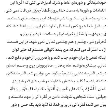
خودشیفتگی و باورهای غلط و شرک آمیز خالی کنی که اگر با این
اعتقادات و باورها به سمت خدا بروی قطعاً چیزی دریافت نمی کنی.
خدا وجود مطلق است و ما هم ظهورات این وجود مطلق هستیم.
در مقابل خدا هیچ کس استقلال ندارد. اگر این باور و اعتقاد شاکله
ی وجودی ما را شکل بگیرد، دیگر حسادت، خودبرتر بینی،
فخرفروشی، چشم و هم چشمی نمایان نمی شود. در این قسمت
از دعا اعتراف می کنم که من بنده ناتوانی هستم که حتی توان
اینکه نفعی را برای خودم جلب کنم و یا ضرری را از خودم دفع کنم ،
ندارم. بیشتر بخوانیم: ماه رمضان، ماه پرورش روح و جسم انسان
در شب قدر چه دعایی بکنیم؟ چگونه می توانیم شب قدر ماندگاری
داشته باشیم؟ کلید بخشش خداوند در شب های قدر شهودی
شدن؛ اً أَشْهَدُ بِذَلِكَ عَلَى نَفْسِي وَ أَعْتَرِفُ لَكَ بِضَعْفِ قُوَّتِي وَ قِلَّةِ
حِيلَتِي استاد شجاعی، شهادت دادن بر فقر ذاتی را مهم دانسته و
بیان می کند؛ فقر ذاتی در برابر خدا، نه تنها باید یک حس و باور