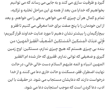
گیرد و ظرفیت سازی می کند و به جایی می رساند که می توانیم
بخواهیم که خدایا من بعد از همه ی این مراحل تخلیه و تزکیه،
تمام و کمال هر آن چیزی که می خواهی بدهی را می خواهم. و بعد
از این خودمان را با پنج صفت برای خدا معرفی می کنیم تا فقر و
بیچارگیمان را بیشتر نشان دهیم تا مورد عنایت خداوند قرار گیریم؛
فَإِنِّي عَبْدُكَ الْمِسْكِينُ الْمُسْتَكِينُ الضَّعِيفُ الْفَقِيرُ الْمَهِينُ؛ من
بنده بی چیزی هستم که هیچ چیزی ندارم، مستکین: اوج زمین
گیری و ضعیفی که توانی ندارم. فقیری که خار شده ام:الفقیر
المهین انبیاء و ائمه علیهم السلام دست خالی خالی، در حالت
نهایت اضطرار، فقر، مسکنت و حالت خاری دعا می کنند و از خدا
درخواست دارند که دعایشان مستجاب می شود. در حقیقت با این
ادب، دعا کردن است که موجب استجابت دعا می شود.