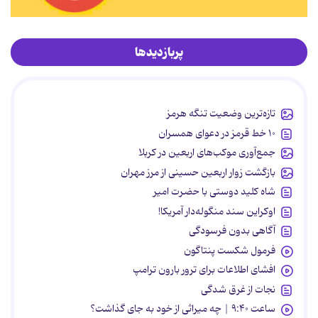
پربازدیدها
تازه‌ترین وضعیت تنگه هرمز
۱۰ خط قرمز در دعوای همسران
جمع‌آوری موکب‌های اربعین در کربلا
بازگشت زوار اربعین حسینی از مرز مهران
شاه کلید دوستی با حضرت امیر
اوکراین سند منگوله‌دار آمریکا!
آگاهی بدون فرسودگی
فرمول شکست پنتاگون
افشای اطلاعات برای ترور بارون ترامپ
نجات از غرق شدگی
ساعت ۹:۴۰ | چه میراثی از خود به جای گذاشت؟