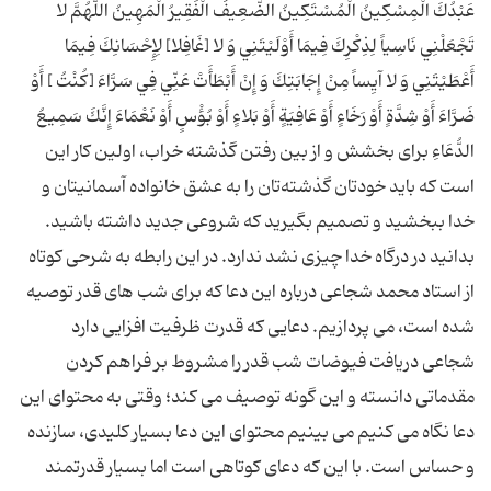
عَبْدُكَ الْمِسْكِينُ الْمُسْتَكِينُ الضَّعِيفُ الْفَقِيرُ الْمَهِينُ اللَّهُمَّ لا
تَجْعَلْنِي نَاسِياً لِذِكْرِكَ فِيمَا أَوْلَيْتَنِي وَ لا [غَافِلا] لِإِحْسَانِكَ فِيمَا
أَعْطَيْتَنِي وَ لا آيِساً مِنْ إِجَابَتِكَ وَ إِنْ أَبْطَأَتْ عَنِّي فِي سَرَّاءَ [كُنْتُ ] أَوْ
ضَرَّاءَ أَوْ شِدَّةٍ أَوْ رَخَاءٍ أَوْ عَافِيَةٍ أَوْ بَلاءٍ أَوْ بُؤْسٍ أَوْ نَعْمَاءَ إِنَّكَ سَمِيعُ
الدُّعَاءِ برای بخشش و از بین رفتن گذشته خراب، اولین کار این
است که باید خودتان گذشته‌تان را به عشق خانواده آسمانیتان و
خدا ببخشید و تصمیم بگیرید که شروعی جدید داشته باشید.
بدانید در درگاه خدا چیزی نشد ندارد. در این رابطه به شرحی کوتاه
از استاد محمد شجاعی درباره این دعا که برای شب های قدر توصیه
شده است، می پردازیم. دعایی که قدرت ظرفیت افزایی دارد
شجاعی دریافت فیوضات شب قدر را مشروط بر فراهم کردن
مقدماتی دانسته و این گونه توصیف می کند؛ وقتی به محتوای این
دعا نگاه می کنیم می بینیم محتوای این دعا بسیار کلیدی، سازنده
و حساس است. با این که دعای کوتاهی است اما بسیار قدرتمند