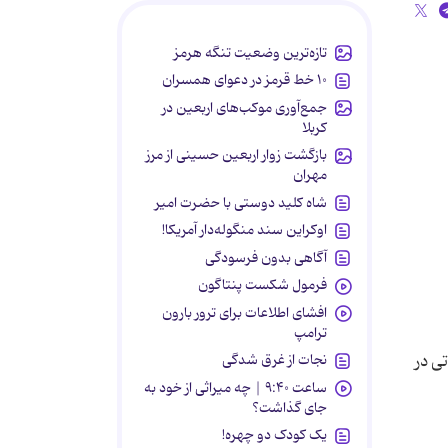
تازه‌ترین وضعیت تنگه هرمز
۱۰ خط قرمز در دعوای همسران
جمع‌آوری موکب‌های اربعین در
کربلا
بازگشت زوار اربعین حسینی از مرز
مهران
شاه کلید دوستی با حضرت امیر
اوکراین سند منگوله‌دار آمریکا!
آگاهی بدون فرسودگی
فرمول شکست پنتاگون
افشای اطلاعات برای ترور بارون
ترامپ
نجات از غرق شدگی
تغییراتی در
ساعت ۹:۴۰ | چه میراثی از خود به
جای گذاشت؟
یک کودک دو چهره!