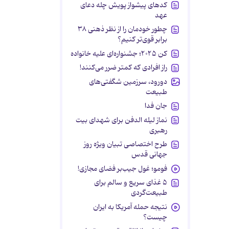
کدهای پیشواز پویش چله دعای
عهد
چطور خودمان را از نظر ذهنی ۳۸
برابر قوی‌تر کنیم؟
کن ۲۰۲۵؛ جشنواره‌ای علیه خانواده
راز افرادی که کمتر ضرر می‌کنند!
دورود، سرزمین شگفتی‌های
طبیعت
جان فدا
نماز لیله الدفن برای شهدای بیت
رهبری
طرح اختصاصی تبیان ویژه روز
جهانی قدس
فومو؛ غول جیب‌بر فضای مجازی!
۵ غذای سریع و سالم برای
طبیعت‌گردی
نتیجه حمله آمریکا به ایران
چیست؟