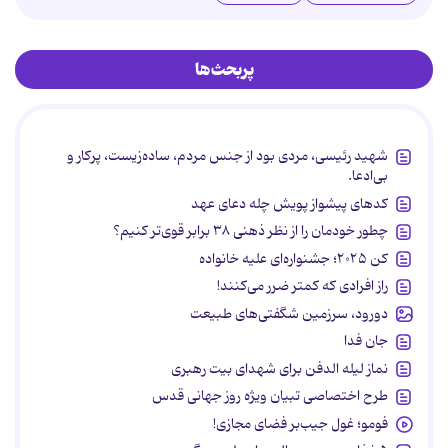
پربحث‌ها
شهید رئیسی، مردی بود از جنس مردم، ساده‌زیست، پرکار و
بی‌ادعا.
کدهای پیشواز پویش چله دعای عهد
چطور خودمان را از نظر ذهنی ۳۸ برابر قوی‌تر کنیم؟
کن ۲۰۲۵؛ جشنواره‌ای علیه خانواده
راز افرادی که کمتر ضرر می‌کنند!
دورود، سرزمین شگفتی‌های طبیعت
جان فدا
نماز لیله الدفن برای شهدای بیت رهبری
طرح اختصاصی تبیان ویژه روز جهانی قدس
فومو؛ غول جیب‌بر فضای مجازی!