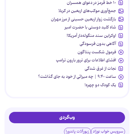
۱۰ خط قرمز در دعوای همسران
جمع‌آوری موکب‌های اربعین در کربلا
بازگشت زوار اربعین حسینی از مرز مهران
شاه کلید دوستی با حضرت امیر
اوکراین سند منگوله‌دار آمریکا!
آگاهی بدون فرسودگی
فرمول شکست پنتاگون
افشای اطلاعات برای ترور بارون ترامپ
نجات از غرق شدگی
ساعت ۹:۴۰ | چه میراثی از خود به جای گذاشت؟
یک کودک دو چهره!
وب‌گردی
سرویس خواب نوزاد
زیورآلات پاندورا