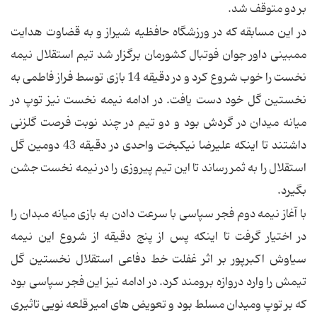
بر دو متوقف شد.
در این مسابقه كه در ورزشگاه حافظیه شیراز و به قضاوت هدایت
ممبینی داور جوان فوتبال كشورمان برگزار شد تیم استقلال نیمه
نخست را خوب شروع كرد و در دقیقه 14 بازی توسط فراز فاطمی به
نخستین گل خود دست یافت. در ادامه نیمه نخست نیز توپ در
میانه میدان در گردش بود و دو تیم در چند نوبت فرصت گلزنی
داشتند تا اینكه علیرضا نیكبخت واحدی در دقیقه 43 دومین گل
استقلال را به ثمر رساند تا این تیم پیروزی را در نیمه نخست جشن
بگیرد.
با آغاز نیمه دوم فجر سپاسی با سرعت دادن به بازی میانه مبدان را
در اختیار گرفت تا اینكه پس از پنج دقیقه از شروع این نیمه
سیاوش اكبرپور بر اثر غفلت خط دفاعی استقلال نخستین گل
تیمش را وارد دروازه برومند كرد. در ادامه نیز این فجر سپاسی بود
كه بر توپ ومیدان مسلط بود و تعویض های امیر قلعه نویی تاثیری