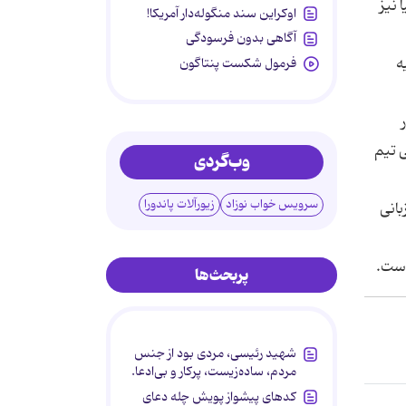
 نیز
اوکراین سند منگوله‌دار آمریکا!
آگاهی بدون فرسودگی
ه
فرمول شکست پنتاگون
ی تیم
وب‌گردی
سرویس خواب نوزاد
زیورآلات پاندورا
ه سال جاری با حضور 16 تیم به میزبانی
است.
پربحث‌ها
شهید رئیسی، مردی بود از جنس
مردم، ساده‌زیست، پرکار و بی‌ادعا.
کدهای پیشواز پویش چله دعای