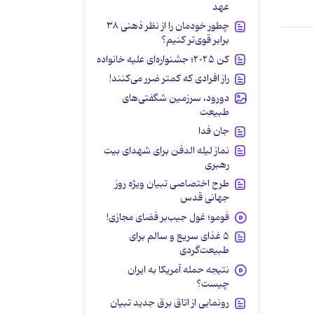
عهد
چطور خودمان را از نظر ذهنی ۳۸
برابر قوی‌تر کنیم؟
کن ۲۰۲۵؛ جشنواره‌ای علیه خانواده
راز افرادی که کمتر ضرر می‌کنند!
دورود، سرزمین شگفتی‌های
طبیعت
جان فدا
نماز لیله الدفن برای شهدای بیت
رهبری
طرح اختصاصی تبیان ویژه روز
جهانی قدس
فومو؛ غول جیب‌بر فضای مجازی!
۵ غذای سریع و سالم برای
طبیعت‌گردی
نتیجه حمله آمریکا به ایران
چیست؟
رونمایی از اتاق برق جدید تبیان