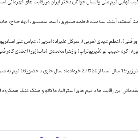
یب نهایی تیم ملی والیبال جوانان دختر ایران در رقابت های قهرمانی آسیا
 منا آشفته، آیتک سلامت، فاطمه صبوری، اسما سعیدی، الهه حلاج، هانی
اور فنی)، اعظم عیدی (مربی)، سرگل علیزاده(مربی)، عباس علی‌اصغرپور
ور)، اکرم حبیب لو (فیزیوتراپ) و زهرا محمدی (ماساژور) اعضای کادر فن
نوزدهمین دوره مسابقات والیبال قهرمانی جوانان دختر زیر 19 سال آسیا از 20 تا 27 خردادما
 مقدماتی این رقابت ها با تیم های استرالیا، ماکائو و هنگ کنگ همگروه 