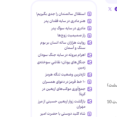
استقلال سالمندان را جدی بگیریم!
هنر مادری در سایه‌ فقدان پدر
مادری در سایه سوگ پدر
راز صمیمیت زوج‌ها
روایت هزاران ساله انسان بر بوم
سنگ و آسمان
اهرام مِروئه در سایه جنگ سودان
جنگل‌های یونان؛ نقاشیِ سوخته‌ی
زمین
تازه‌ترین وضعیت تنگه هرمز
۱۰ خط قرمز در دعوای همسران
ه سازی تیم ملی والیبال جوانان دختر روز گذشته (28 اردیبهشت)
جمع‌آوری موکب‌های اربعین در
کربلا
بازگشت زوار اربعین حسینی از مرز
هفدهمین مرحله اردوی آماده سازی این تیم از اول خردادماه با حضور 12 بازیکن در کمپ تیم های ملی آغاز خواهد شد که به مدت 10
مهران
شاه کلید دوستی با حضرت امیر