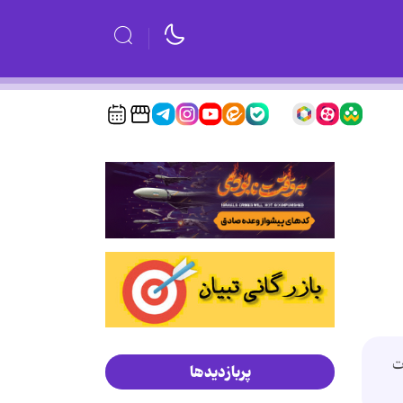
وت
پربازدیدها