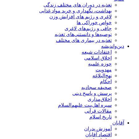
تغذیه در دوران های مختلف زندگی
بهداشت، نگهداری و خرید مواد غذایی
لاغری و رژیم های افزایش وزن
خواص خوراكی ها
چاقی و رژیم‌های لاغری
توصیه‌ها و دانستنی‌های تغذیه
تغذیه در بیماری های مختلف
دین‌واندیشه
اعتقادات شیعه
اخلاق اسلامی
حوزه علمیه
مهدویت
نهج‌البلاغه
احکام
صحیفه سجادیه
پرسش و پاسخ دینی
اخلاق‌مداری
سیره اهل‌بیت علیهم‌السلام
مقالات قرآنی
تاریخ اسلام
آقایان
آموزش پدران
اقتصاد آقایان