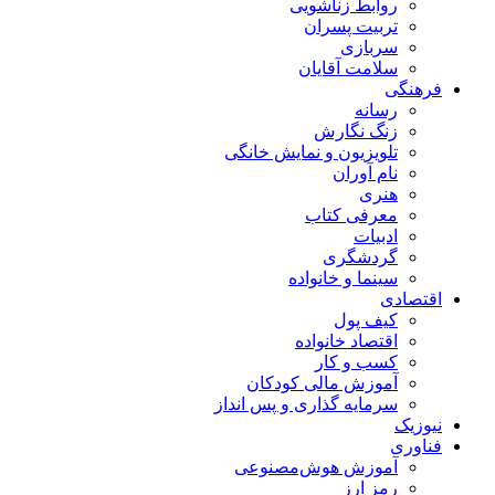
روابط زناشویی
تربیت پسران
سربازی
سلامت آقایان
فرهنگی
رسانه
زنگ نگارش
تلویزیون و نمایش خانگی
نام آوران
هنری
معرفی کتاب
ادبیات
گردشگری
سینما و خانواده
اقتصادی
کیف پول
اقتصاد خانواده
کسب و کار
آموزش مالی کودکان
سرمایه گذاری و پس انداز
نیوزیک
فناوری
آموزش هوش‌مصنوعی
رمز ارز