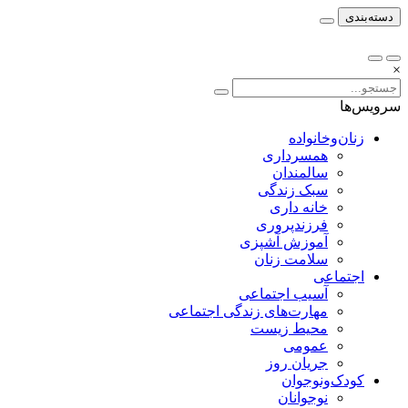
دسته‌بندی
×
سرویس‌ها
زنان‌وخانواده
همسرداری
سالمندان
سبک زندگی
خانه داری
فرزندپروری
آموزش آشپزی
سلامت زنان
اجتماعی
آسیب اجتماعی
مهارت‌های زندگی اجتماعی
محیط زیست
عمومی
جریان روز
کودک‌ونوجوان
نوجوانان