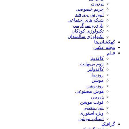
نردبون
حریم خصوصی
آموزش و ترفند
شبکه های اجتماعی
بازی و سرگرمی
تکنولوژی کودکان
تکنولوژی سالمندان
کهکشانی‌ها
مجله عکس
فیلم
کاغذوتا
زوم بی‌نهایت
کاغذولنز
روزنما
موشن
روزنویس
هوش مصنوعی
دوربین
فونت موشن
متن مصور
ویژه استوری
استاپ موشن
گرافیک