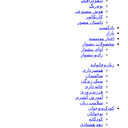
اینفوگرافیک
بوم‌رنگ
هوش مصنوعی
کاریکاتور
داستان مصور
پادکست
بازار
اخبار موسسه
محصولات پیشواز
آوای پیشواز
رادیو پیشواز
زنان‌وخانواده
همسرداری
سالمندان
سبک زندگی
خانه داری
فرزندپروری
آموزش آشپزی
سلامت زنان
کودک‌ونوجوان
نوجوانان
کودکانه
دهه هشتادی