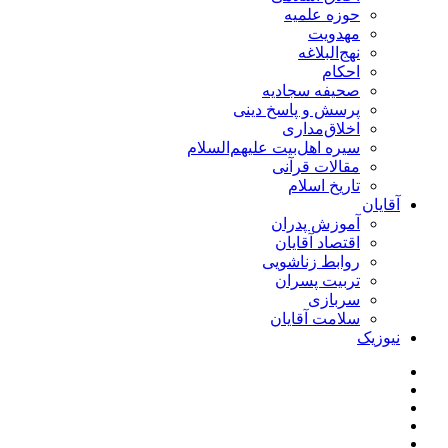
حوزه علمیه
مهدویت
نهج‌البلاغه
احکام
صحیفه سجادیه
پرسش و پاسخ دینی
اخلاق‌مداری
سیره اهل‌بیت علیهم‌السلام
مقالات قرآنی
تاریخ اسلام
آقایان
آموزش پدران
اقتصاد آقایان
روابط زناشویی
تربیت پسران
سربازی
سلامت آقایان
نیوزیک