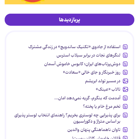
پربازدیدها
استفاده از جادوی «تکنیک ساندویچ» در زندگی مشترک
لنگرهای نجات در برابر سیلاب استرس
دوش‌پرتاب‌های ایران؛ کابوس خاموش آسمان
روز خبرنگار و جای خالی «سعادت»
در مسیر تولد ابریشم
تالاب «عینک»
آمدمت که بنگرم، گریه نمی‌دهد امان...
تخم مرغ خام یا پخته؟
برای پذیرایی چه لوستری بخریم؟ راهنمای انتخاب لوستر پذیرای
بر اساس متراژ و دکوراسیون
تاوان ناهماهنگی پنهان والدین
قاتلان خاموش کلاژن پوست!