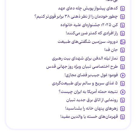
کدهای پیشواز پویش چله دعای عهد
چطور خودمان را از نظر ذهنی ۳۸ برابر قوی‌تر کنیم؟
کن ۲۰۲۵؛ جشنواره‌ای علیه خانواده
راز افرادی که کمتر ضرر می‌کنند!
دورود، سرزمین شگفتی‌های طبیعت
جان فدا
نماز لیله الدفن برای شهدای بیت رهبری
طرح اختصاصی تبیان ویژه روز جهانی قدس
فومو؛ غول جیب‌بر فضای مجازی!
۵ غذای سریع و سالم برای طبیعت‌گردی
نتیجه حمله آمریکا به ایران چیست؟
رونمایی از اتاق برق جدید تبیان
زهرهای پنهان خانه را بشناسید!
قهرمان‌های خسته یا والدین مفید!