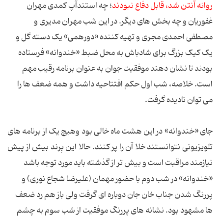
روانه آنتن شد، قابل دفاع نبودند
؛ چه استندآپ کمدی مهران
غفوریان و چه بخش های دیگر. در این شب مهران مدیری و
مصطفی احمدی مجری و تهیه کننده «دورهمی» یک دسته گل و
یک کیک بزرگ برای شادباش به محل ضبط «خندوانه» فرستاده
بودند تا نشان دهند موفقیت جوان به عنوان برنامه رقیب مهم
است. خلاصه، شب اول حکم افتتاحیه داشت و همه ضعف ها را
می توان نادیده گرفت.
جای «خندوانه» در این هشت ماه خالی بود وهیچ یک از برنامه های
تلویزیونی نتوانستند خلا آن را پر کنند. حالا این بِرند بیش از پیش
نیازمند مراقبت است و بیش تر از گذشته باید مورد توجه باشد
«خندوانه» در شب دوم با حضور مهمان (علیرضا شجاع نوری) و
پررنگ شدن جناب خان جان دوباره ای گرفت ولی باز هم رد ضعف
ها مشهود بود. نشانه های پررنگ موفقیت از شب سوم به چشم