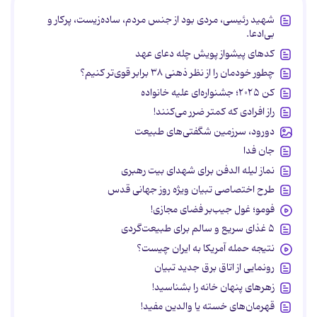
شهید رئیسی، مردی بود از جنس مردم، ساده‌زیست، پرکار و
بی‌ادعا.
کدهای پیشواز پویش چله دعای عهد
چطور خودمان را از نظر ذهنی ۳۸ برابر قوی‌تر کنیم؟
کن ۲۰۲۵؛ جشنواره‌ای علیه خانواده
راز افرادی که کمتر ضرر می‌کنند!
دورود، سرزمین شگفتی‌های طبیعت
جان فدا
نماز لیله الدفن برای شهدای بیت رهبری
طرح اختصاصی تبیان ویژه روز جهانی قدس
فومو؛ غول جیب‌بر فضای مجازی!
۵ غذای سریع و سالم برای طبیعت‌گردی
نتیجه حمله آمریکا به ایران چیست؟
رونمایی از اتاق برق جدید تبیان
زهرهای پنهان خانه را بشناسید!
قهرمان‌های خسته یا والدین مفید!