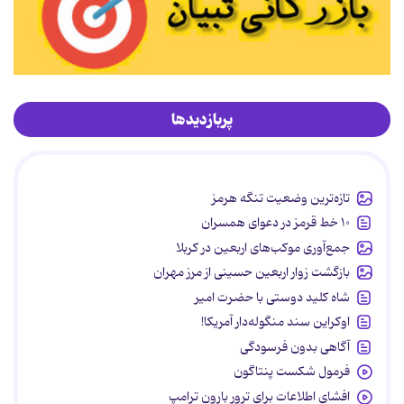
پربازدیدها
تازه‌ترین وضعیت تنگه هرمز
۱۰ خط قرمز در دعوای همسران
جمع‌آوری موکب‌های اربعین در کربلا
بازگشت زوار اربعین حسینی از مرز مهران
شاه کلید دوستی با حضرت امیر
اوکراین سند منگوله‌دار آمریکا!
آگاهی بدون فرسودگی
فرمول شکست پنتاگون
افشای اطلاعات برای ترور بارون ترامپ