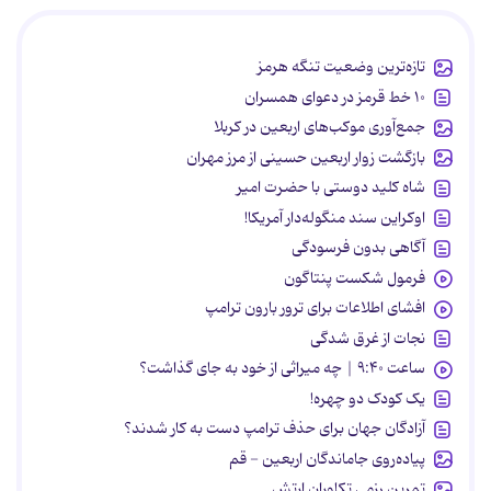
تازه‌ترین وضعیت تنگه هرمز
۱۰ خط قرمز در دعوای همسران
جمع‌آوری موکب‌های اربعین در کربلا
بازگشت زوار اربعین حسینی از مرز مهران
شاه کلید دوستی با حضرت امیر
اوکراین سند منگوله‌دار آمریکا!
آگاهی بدون فرسودگی
فرمول شکست پنتاگون
افشای اطلاعات برای ترور بارون ترامپ
نجات از غرق شدگی
ساعت ۹:۴۰ | چه میراثی از خود به جای گذاشت؟
یک کودک دو چهره!
آزادگان جهان برای حذف ترامپ دست به کار شدند؟
پیاده‌روی جاماندگان اربعین - قم
تمرین رزمی تکاوران ارتش