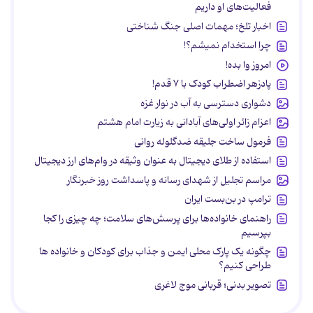
فعالیت‌های او داریم
اخبار تلخ؛ مهمات اصلی جنگ شناختی
چرا استخدام نمیشم؟!
امروز وا بده!
پادزهر اضطراب کودک با ۷ قدم!
دشواری دسترسی به آب در نوار غزه
اعزام زائر اولی‌های آبادانی به زیارت امام هشتم
فرمول ساخت جلیقه ضدگلوله روانی
استفاده از طلای دیجیتال به عنوان وثیقه در وام‌های ارز دیجیتال
مراسم تجلیل از شهدای رسانه و پاسداشت روز خبرنگار
ترامپ در بن‌بست ایران
راهنمای خانواده‌ها برای پرسش‌های سلامت؛ چه چیزی را کجا
بپرسیم
چگونه یک پارک محلی ایمن و جذاب برای کودکان و خانواده ها
طراحی کنیم؟
تصویر بدنی؛ قربانی موج لاغری