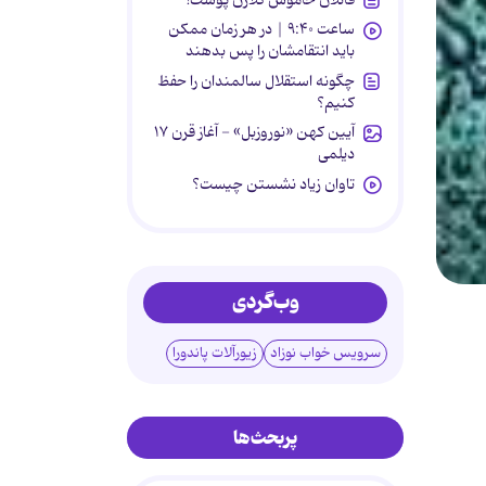
ساعت ۹:۴۰ | در هر زمان ممکن
باید انتقامشان را پس بدهند
چگونه استقلال سالمندان را حفظ
کنیم؟
آیین کهن «نوروزبل» - آغاز قرن ۱۷
دیلمی
تاوان زیاد نشستن چیست؟
وب‌گردی
سرویس خواب نوزاد
زیورآلات پاندورا
پربحث‌ها