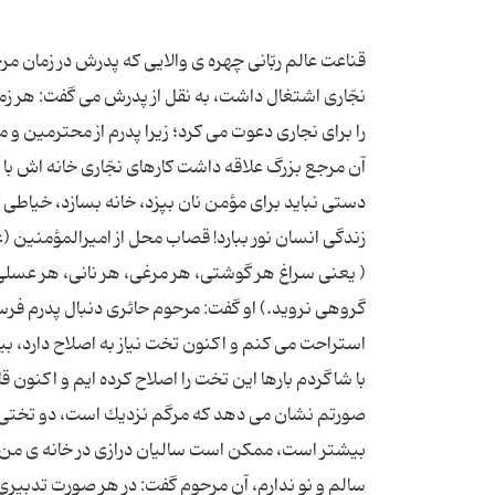
قناعت عالم ربّانى چهره ى والایى كه پدرش در زمان
نجّارى اشتغال داشت، به نقل از پدرش می گفت: هر زما
را براى نجارى دعوت مى كرد؛ زیرا پدرم از محترمین و
آن مرجع بزرگ علاقه داشت كارهاى نجّارى خانه اش با 
دستى نباید براى مؤمن نان بپزد، خانه بسازد، خیاطى
زندگى انسان نور ببارد! قصاب محل از امیرالمؤمنین 
( یعنى سراغ هر گوشتى، هر مرغى، هر نانى، هر عسل
گروهى نروید.) او گفت: مرحوم حائرى دنبال پدرم فر
استراحت مى كنم و اكنون تخت نیاز به اصلاح دارد، بیا
با شاگردم بارها این تخت را اصلاح كرده ایم و اكنون 
صورتم نشان مى دهد كه مرگم نزدیك است، دو تختى ك
بیشتر است، ممكن است سالیان درازى در خانه ى من بم
سالم و نو ندارم، آن مرحوم گفت: در هر صورت تدبیرى ب