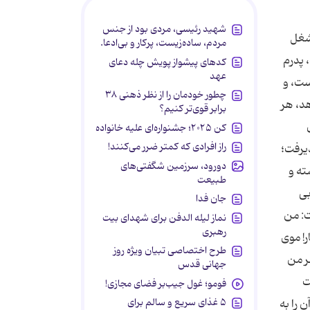
شهید رئیسی، مردی بود از جنس
 شغل
مردم، ساده‌زیست، پرکار و بی‌ادعا.
 پدرم
کدهای پیشواز پویش چله دعای
عهد
ست، و
چطور خودمان را از نظر ذهنی ۳۸
هد، هر
برابر قوی‌تر کنیم؟
کن ۲۰۲۵؛ جشنواره‌ای علیه خانواده
راز افرادی که کمتر ضرر می‌کنند!
ذیرفت؛
دورود، سرزمین شگفتی‌های
ته و
طبیعت
بى
جان فدا
ت: من
نماز لیله الدفن برای شهدای بیت
رهبری
ر! موى
طرح اختصاصی تبیان ویژه روز
ر من
جهانی قدس
ت
فومو؛ غول جیب‌بر فضای مجازی!
۵ غذای سریع و سالم برای
 را به