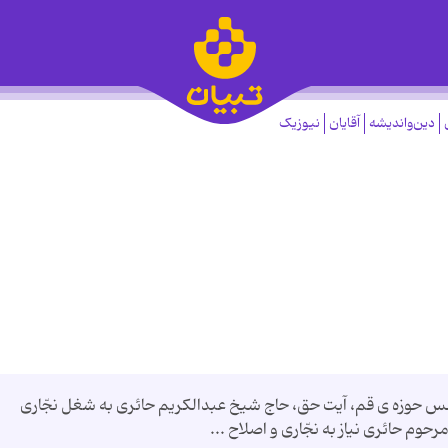
دین‌واندیشه
آقایان
نیوزیک
ّس حوزه ى قم، آیت حق، حاج شیخ عبدالكریم حائرى به شغل نجّارى
وم حائرى نیاز به نجّارى و اصلاح ...