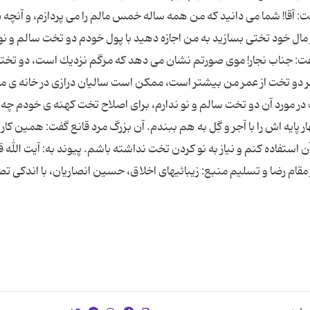
ا! شما مى دانید كه من همه ساله خمس مالم را مى پردازم، و آنچه دا
ل خود تختى بسازید به من اجازه دهید با پول خودم دو تخت سالم و نو 
 گفت: جناب نجار! موى صورتم نشان مى دهد كه مرگم نزدیك است، دو تخت
ر دو تخت از عمر من بیشتر است، ممكن است سالیان درازى در خانه ى م
 در مورد آن دو تخت سالم و نو ندارم، براى اصلاح تخت كهنه ى خودم چه
پایه اش را با آجر و گِل به هم ببندم. آن بزرگ مرد قانع گفت: همین كار ر
 آن استفاده كنم و نیاز به نو كردن تخت نداشته باشم. پیوند به: آیت الله 
ر مقام رضا و تسلیم منبع: زیبائیهای اخلاق، حسین انصاریان، با اندکی ت