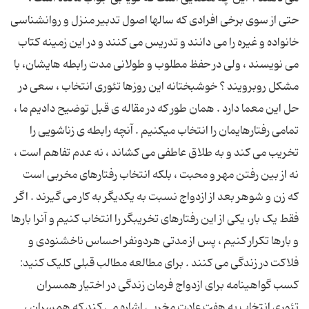
حتی از سوی برخی افرادی که سالها اصول تدبیر منزل و روانشناسی
خانواده و غیره را می دانند و تدریس می کنند و در این زمینه کتاب
می نویسند ، ولی در حفظ مطلوب و طولانی مدت رابطه هایشان، با
مشکل روبرویند ؟ خوشبختانه این روزها تئوری انتخاب ، سعی در
حل این معما دارد . همان طور که در مقاله ی قبل توضیح دادیم ما ،
تمامی رفتارهایمان را انتخاب میکنیم . آنچه رابطه ی زناشویی را
تخریب می کند و به طلاق عاطفی می کشاند ، نه عدم تفاهم است ،
نه از بین رفتن مهر و محبت ، بلکه انتخاب رفتارهای مخربی است
که زن و شوهر بعد از ازدواج نسبت به یکدیگر به کار می گیرند . اگر
فقط یک بار، یکی از این رفتارهای تخریبگر را انتخاب کنیم و آنرا بارها
و بارها تکرار کنیم ، پس از مدتی هردونفر احساس ناخشنودی و
فلاکت در زندگی می کنند . برای مطالعه مطالب قبلی کلیک کنید:
کسب گواهینامه برای ازدواج فرمان زندگی در اختیار همسران
تئوری انتخاب به هفت عادت مخربی اشاره می کند که همسران ،