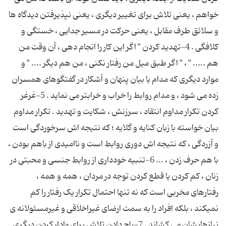
خواهم ، یعنی تلاش برای تغییر دیگری ، یعنی نپذیرفتن دیدگاه ها
و سلائق طرف مقابل ، یعنی حرکت در مسیر جدایی ، خستگی و
کلافگی . 4-تهدید کردن " اگر این کار را انجام دهی ، آن وقت من
هم ..... " ، " اگر طبق میل من رفتار نکنی ، من هم دیگر .... " و
موارد دیگری که مدام با بیان پنهان و آشکار در گفتگوهای همسران
زده می شود ، و مدام روابط را خراب و خرابتر می نماید . 5-غرغر
کردن تکرار مداوم انتقاد ، سرزنش ، شکایت و تهدید . تکرار مداوم
بیان خواسته با زبان کنایه و گلایه ؛ که نتیجه اش سرخوردگی است
و آزردگی ، که نتیجه اش دوری روابط است و ناامیدی از باهم بودن ،
با هم حرف زدن ، ... 6-تنبیه خودداری از روابط جنسی و محبتی در
زنان ، کم کردن یا قطع کردن توجه در مردان ، همه و همه ،
رفتارهای مخربی است که نه تنها احتمال تکرار یک رفتار را کم
نمیکند ، بلکه افراد را به سمت ارضای غیراخلاقی و غیرمسئولانه ی
نیازهایشان می کشاند . 7-باج دادن تلاش برای وادار کردن دیگری