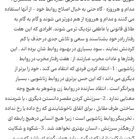
مدام و هرروزه – گاه حتی به خیال اصلاح روابط خود - از آنها استفاده
می کنند و مدام و هرروزه از هم دورتر می شوند و گام به گام به
طلاق قانونی یا عاطفی نزدیک تر می شوند. افرادی که این هفت
رفتار رادر خود بشناسند و سعی و تلاش جدی در حذف یا کم
کردنش نمایند ، سود بسیاری در بهبود روابط شان برده اند . این
رفتارها و عادات مخرب عبارتند از : هفت رفتار مخرب در روابط
زناشویی : 1-انتقاد کردن فردی که انتقاد می کند ، خود را برتر از
دیگری می داند ؛ که این حس برتری در روابط زناشویی ، بسیار
ویرانگر است . انتقاد سازنده در روابط زن وشوهر به هیچ وجه
معنایی ندارد . 2-سرزنش کردن مقصر دانستن دیگری ، یا شرمنده
ساختن طرف مقابل ، برای اتفاق ناخوشایندی که رخ داده یا رخ نداده
، تخریبگر روابط زناشویی است ؛ زیرا هیچ انسانی درهیچ رابطه ای
از رهگذر سرزنش ، انسان بهتری نخواهد شد . 3-شکوه و شکایت
کردن شکایت از اینکه دیگری ، باید همان گونه ای باشد که من می