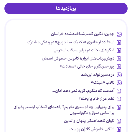
پربازدیدها
جوین؛ نگین کمترشناخته‌شده خراسان
استفاده از جادوی «تکنیک ساندویچ» در زندگی مشترک
لنگرهای نجات در برابر سیلاب استرس
دوش‌پرتاب‌های ایران؛ کابوس خاموش آسمان
روز خبرنگار و جای خالی «سعادت»
در مسیر تولد ابریشم
تالاب «عینک»
آمدمت که بنگرم، گریه نمی‌دهد امان...
تخم مرغ خام یا پخته؟
برای پذیرایی چه لوستری بخریم؟ راهنمای انتخاب لوستر پذیرای
بر اساس متراژ و دکوراسیون
تاوان ناهماهنگی پنهان والدین
قاتلان خاموش کلاژن پوست!