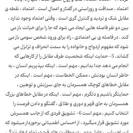
اعتماد ، صداقت و روراستی در گفتار و اعمال است . اعتماد ، نقطه ی
مقابل شک و تردید و کنترل گری است . وقتی اعتماد وجود ندارد ،
بین دو نفر فاصله هایی ایجاد می شود که جا را برای خیانت باز می
کند . در فاصله ی بی اعتمادی ، راه برای ورود شخص سومی باز می
شود که مفهوم ازدواج و خانواده را به سمت انحراف و تزلزل می
کشاند. 5- حمایت اینکه شخصیت طرف مقابل را از کارهایی که
انجام می دهد جدا بدانیم ، مهم است . اینکه بپذیریم انسان ، به
خاطر انسان بودنش ، ممکن الخطاست ، مهم است . اینکه در
مقابل خطاهای کوچک همسرمان به جای سرزنش و توهین ،
حمایتگر باشیم و دلگرم ، مهم است . اینکه در مقابل خطاهای بزرگ
همسرمان به جای قهر و دوری و طلاق ، گفتگو و دادن فرصت را
انتخاب کنیم ، مهم است 6- تشویق فردی که از جانب همسرش
مورد تشویق قرار میگیرد ، از احساس اطمینانی برخوردار میشود که
این احساس ، عامل مهمی در موفقیت های فرد در تمام ابعاد زندگی