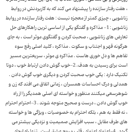
، هفت رفتار سازنده را پیشنهاد می کند که به کاربردنش در روابط
زناشویی ، چیزی کمتر از معجزه نیست : هفت رفتار سازنده در روابط
زناشویی : 1- مذاکره و گفتگو یکی از اساسی ترین راهکارهای حل
تعارض های زناشویی ، صحبت کردن و گفتگوی موثر است ، به جای
هرگونه قهر و اجتناب و سکوت . مذاکره ، کلید اصلی رفع سوء
تفاهم ها و دل خوری هاست . مذاکره ی موثر ، سریعترین مسیر
است برای رسیدن به هدف. 2-خوب گوش دادن ارتباط خوب ، دوتا
تکنیک دارد : یکی خوب صحبت کردن و دیگری خوب گوش دادن .
همدلی و درک احساسات همسران ، زمانی اتفاق می افتد که زن و
شوهرسعی میکنند منظور و خواسته ای اصلی همدیگر را از راه
خوب گوش دادن ، درست و صحیح متوجه شوند . 3-احترام احترام
، نه فقط به هم ، بلکه احترام به خصوصیات ، ویژگی ها و خواسته
های طرف مقابل ، سبب افزایش صمیمیت و نزدیکی بیشتر می
گردد . 4-اعتماد اعتماد ، قلب و روح عشق است . تنها راه ایجاد