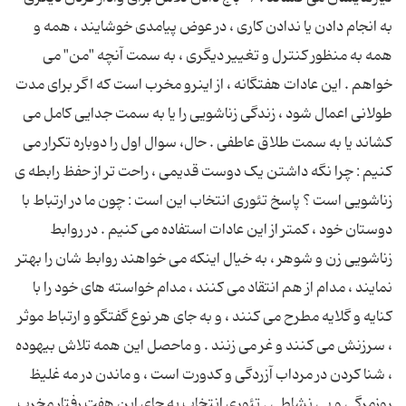
به انجام دادن یا ندادن کاری ، در عوض پیامدی خوشایند ، همه و
همه به منظور کنترل و تغییر دیگری ، به سمت آنچه "من" می
خواهم . این عادات هفتگانه ، از اینرو مخرب است که اگر برای مدت
طولانی اعمال شود ، زندگی زناشویی را یا به سمت جدایی کامل می
کشاند یا به سمت طلاق عاطفی . حال، سوال اول را دوباره تکرار می
کنیم : چرا نگه داشتن یک دوست قدیمی ، راحت تر از حفظ رابطه ی
زناشویی است ؟ پاسخ تئوری انتخاب این است : چون ما در ارتباط با
دوستان خود ، کمتر از این عادات استفاده می کنیم . در روابط
زناشویی زن و شوهر ، به خیال اینکه می خواهند روابط شان را بهتر
نمایند ، مدام از هم انتقاد می کنند ، مدام خواسته های خود را با
کنایه و گلایه مطرح می کنند ، و به جای هر نوع گفتگو و ارتباط موثر
، سرزنش می کنند و غر می زنند . و ماحصل این همه تلاش بیهوده
، شنا کردن در مرداب آزردگی و کدورت است ، و ماندن در مه غلیظ
روزمرگی و بی نشاطی . تئوری انتخاب به جای این هفت رفتار مخرب