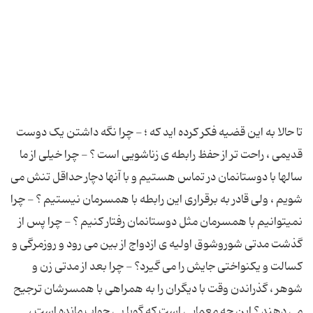
تا حالا به این قضیه فکر کرده اید که ؛ - چرا نگه داشتن یک دوست
قدیمی ، راحت تر از حفظ رابطه ی زناشویی است ؟ - چرا خیلی از ما
سالها با دوستانمان در تماس هستیم و با آنها دچار حداقل تنش می
شویم ، ولی قادر به برقراری این رابطه با همسرمان نیستیم ؟ - چرا
نمیتوانیم با همسرمان مثل دوستانمان رفتار کنیم ؟ - چرا پس از
گذشت مدتی شوروشوق اولیه ی ازدواج از بین می رود و روزمرگی و
کسالت و یکنواختی جایش را می گیرد؟ - چرا بعد از مدتی زن و
شوهر ، گذراندن وقت با دیگران را به همراهی با همسرشان ترجیح
می دهند ؟ این چه معمایی است که گویا بی جواب مانده است ،