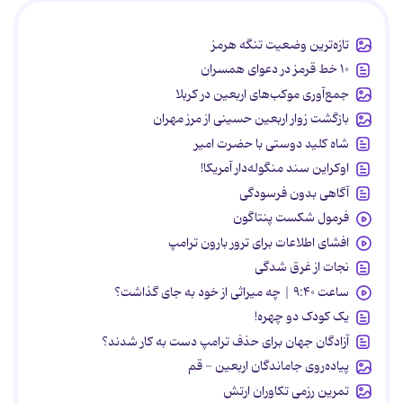
تازه‌ترین وضعیت تنگه هرمز
۱۰ خط قرمز در دعوای همسران
جمع‌آوری موکب‌های اربعین در کربلا
بازگشت زوار اربعین حسینی از مرز مهران
شاه کلید دوستی با حضرت امیر
اوکراین سند منگوله‌دار آمریکا!
آگاهی بدون فرسودگی
فرمول شکست پنتاگون
افشای اطلاعات برای ترور بارون ترامپ
نجات از غرق شدگی
ساعت ۹:۴۰ | چه میراثی از خود به جای گذاشت؟
یک کودک دو چهره!
آزادگان جهان برای حذف ترامپ دست به کار شدند؟
پیاده‌روی جاماندگان اربعین - قم
تمرین رزمی تکاوران ارتش