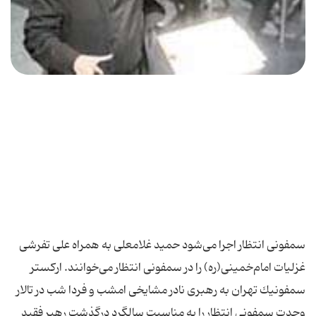
سمفونی انتظار اجرا می‌شود حمید غلامعلی به همراه علی تفرشی
غزلیات امام‌خمینی(ره) را در سمفونی انتظار می‌خوانند. اركستر
سمفونیك تهران به رهبری نادر مشایخی امشب و فردا شب در تالار
وحدت سمفونی انتظار را به مناسبت سالگرد درگذشت رهبر فقید