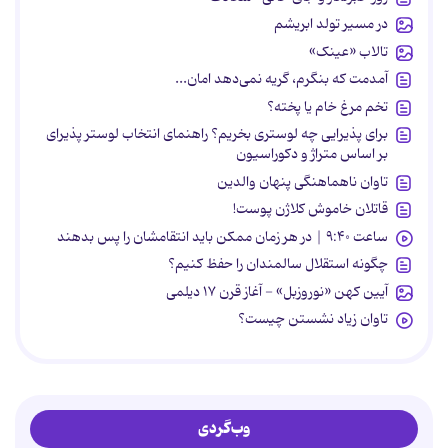
در مسیر تولد ابریشم
تالاب «عینک»
آمدمت که بنگرم، گریه نمی‌دهد امان...
تخم مرغ خام یا پخته؟
برای پذیرایی چه لوستری بخریم؟ راهنمای انتخاب لوستر پذیرای
بر اساس متراژ و دکوراسیون
تاوان ناهماهنگی پنهان والدین
قاتلان خاموش کلاژن پوست!
ساعت ۹:۴۰ | در هر زمان ممکن باید انتقامشان را پس بدهند
چگونه استقلال سالمندان را حفظ کنیم؟
آیین کهن «نوروزبل» - آغاز قرن ۱۷ دیلمی
تاوان زیاد نشستن چیست؟
وب‌گردی