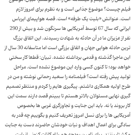
فیلم چیست؟ موضوع جذابی است و به نظرم برای امروز لازم
است. عنوانش «بلیت یک طرفه» است. قصه هواپیمای ایرباس
ایرانی که سال 67 توسط آمریکایی ها سرنگون شد و بیش از 290
نفر از عزیزان ما در آن حادثه به شهادت رسیدند. این اتفاق بزرگ
ترین حادثه هوایی جهان و اتفاق بزرگی است اما متاسفانه 30 سال از
این ماجرا گذشته و قدمی برداشته نشده. تبیان: قطعا کار سختی
خواهد بود؛ تا کنون کسی وارد این موضوع نشده است. مراحل
تولید پیش رفته است؟ فیلمنامه را سعید رحمانی نوشته و من در
طرح اولیه همکاری داشتم. پیگیری هایم را کردم و منتظر تصمیم
گیری نهایی مسئولان بالاتر هستم تا ببینم قصد دارند سمت این
کار بروند یا نه. باید این جنایت و تجاوزگری غربی ها بخصوص
آمریکایی ها را برای نسل امروز تعریف کنیم و بگوییم چه قدر به
سادگی برای اعمال اهداف و نیات خودشان حاضرند دست به جنایت
و کشتار بزنند. برای تامین بودجه هم با امکانات کنونی از بابت