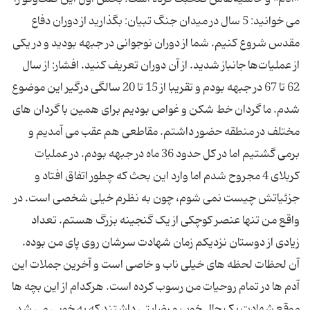
می خوانید: 5 سال در میدان جنگ تبیان: بگذارید از دوران دفاع
مقدس شروع کنیم. شما از دوران نوجوانی در جبهه بودید و در یکی
از عملیات‌ها جانباز شدید. از آن دوران تعریف کنید. افشار: از سال
62 تا 67 در جبهه بودم و تقریبا از 15 تا 20 سالگی درگیر این موضوع
شدم. ما گردان خط شکن و غواص بودیم برای همین با گردان های
مختلف در منطقه حضور داشتم. مقاطعی هم عقب می آمدیم و
برمی گشتیم اما در کل حدود 36 ماه در جبهه بودم. در عملیات
کربلای 4 مجروح شدم اما وارد این بحث که چطور اتفاق افتاد و
جزئیاتش چیست نمی شوم، چون به نظرم خیلی شخصی است. در
واقع من تنها عنصر کوچکی از یک گنجینه بزرگ هستم. تعداد
زیادی از دوستان نزدیکم زمان شهادت سرشان روی پای من بوده.
آن لحظات لحظه های خیلی ناب و خاصی است و آخرین جملات این
آدم ها در تمام روحیات من رسوب کرده است. هرکدام از این بچه ها
موقع شهادت یک حال خوب و رضایتی داشتند که به خوبی می شد