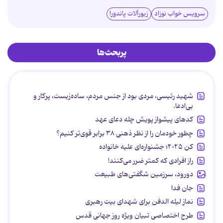
سرویس خواب نوزاد
زیورآلات پاندورا
پربحث‌ها
شهید رئیسی، مردی بود از جنس مردم، ساده‌زیست، پرکار و
بی‌ادعا.
کدهای پیشواز پویش چله دعای عهد
چطور خودمان را از نظر ذهنی ۳۸ برابر قوی‌تر کنیم؟
کن ۲۰۲۵؛ جشنواره‌ای علیه خانواده
راز افرادی که کمتر ضرر می‌کنند!
دورود، سرزمین شگفتی‌های طبیعت
جان فدا
نماز لیله الدفن برای شهدای بیت رهبری
طرح اختصاصی تبیان ویژه روز جهانی قدس