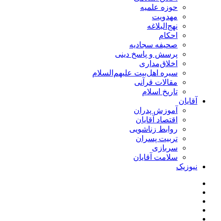
حوزه علمیه
مهدویت
نهج‌البلاغه
احکام
صحیفه سجادیه
پرسش و پاسخ دینی
اخلاق‌مداری
سیره اهل‌بیت علیهم‌السلام
مقالات قرآنی
تاریخ اسلام
آقایان
آموزش پدران
اقتصاد آقایان
روابط زناشویی
تربیت پسران
سربازی
سلامت آقایان
نیوزیک