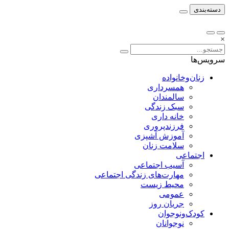
دسته‌بندی
×
سرویس‌ها
زنان‌وخانواده
همسرداری
سالمندان
سبک زندگی
خانه داری
فرزندپروری
آموزش آشپزی
سلامت زنان
اجتماعی
آسیب اجتماعی
مهارت‌های زندگی اجتماعی
محیط زیست
عمومی
جریان روز
کودک‌ونوجوان
نوجوانان