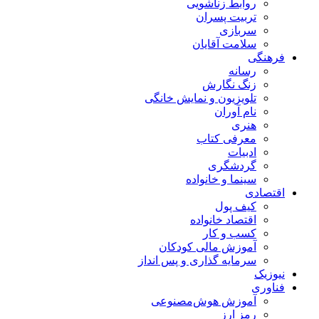
روابط زناشویی
تربیت پسران
سربازی
سلامت آقایان
فرهنگی
رسانه
زنگ نگارش
تلویزیون و نمایش خانگی
نام آوران
هنری
معرفی کتاب
ادبیات
گردشگری
سینما و خانواده
اقتصادی
کیف پول
اقتصاد خانواده
کسب و کار
آموزش مالی کودکان
سرمایه گذاری و پس انداز
نیوزیک
فناوری
آموزش هوش‌مصنوعی
رمز ارز