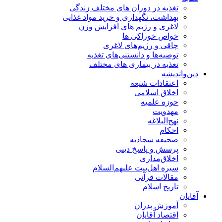
تغذیه در دوران های مختلف زندگی
بهداشت، نگهداری و خرید مواد غذایی
لاغری و رژیم های افزایش وزن
خواص خوراكی ها
چاقی و رژیم‌های لاغری
توصیه‌ها و دانستنی‌های تغذیه
تغذیه در بیماری های مختلف
دین‌واندیشه
اعتقادات شیعه
اخلاق اسلامی
حوزه علمیه
مهدویت
نهج‌البلاغه
احکام
صحیفه سجادیه
پرسش و پاسخ دینی
اخلاق‌مداری
سیره اهل‌بیت علیهم‌السلام
مقالات قرآنی
تاریخ اسلام
آقایان
آموزش پدران
اقتصاد آقایان