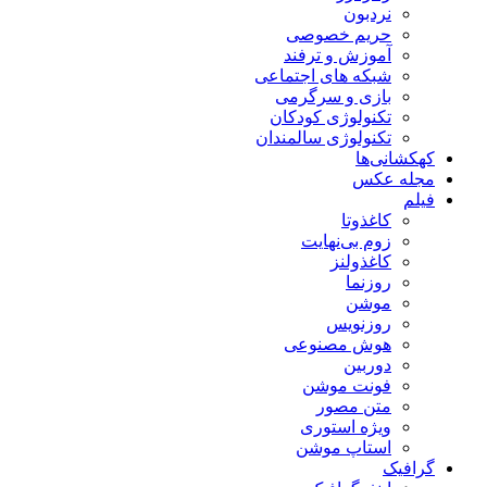
نردبون
حریم خصوصی
آموزش و ترفند
شبکه های اجتماعی
بازی و سرگرمی
تکنولوژی کودکان
تکنولوژی سالمندان
کهکشانی‌ها
مجله عکس
فیلم
کاغذوتا
زوم بی‌نهایت
کاغذولنز
روزنما
موشن
روزنویس
هوش مصنوعی
دوربین
فونت موشن
متن مصور
ویژه استوری
استاپ موشن
گرافیک