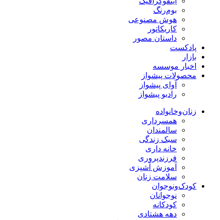
اینفوگرافیک
بوم‌رنگ
هوش مصنوعی
کاریکاتور
داستان مصور
پادکست
بازار
اخبار موسسه
محصولات پیشواز
آوای پیشواز
رادیو پیشواز
زنان‌وخانواده
همسرداری
سالمندان
سبک زندگی
خانه داری
فرزندپروری
آموزش آشپزی
سلامت زنان
کودک‌ونوجوان
نوجوانان
کودکانه
دهه هشتادی