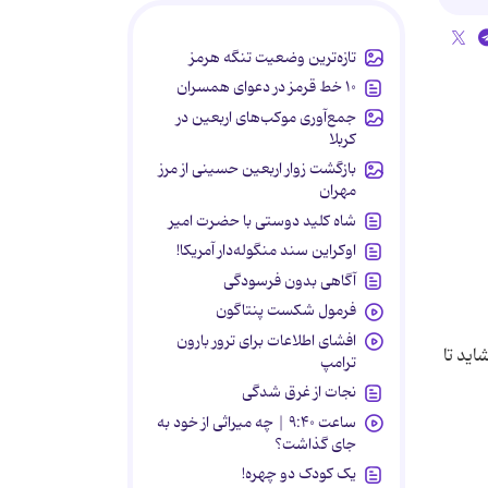
تازه‌ترین وضعیت تنگه هرمز
۱۰ خط قرمز در دعوای همسران
جمع‌آوری موکب‌های اربعین در
کربلا
بازگشت زوار اربعین حسینی از مرز
مهران
شاه کلید دوستی با حضرت امیر
اوکراین سند منگوله‌دار آمریکا!
آگاهی بدون فرسودگی
فرمول شکست پنتاگون
افشای اطلاعات برای ترور بارون
اید تا
ترامپ
نجات از غرق شدگی
ساعت ۹:۴۰ | چه میراثی از خود به
جای گذاشت؟
یک کودک دو چهره!