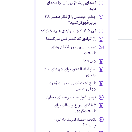
کدهای پیشواز پویش چله دعای
عهد
چطور خودمان را از نظر ذهنی ۳۸
برابر قوی‌تر کنیم؟
کن ۲۰۲۵؛ جشنواره‌ای علیه خانواده
راز افرادی که کمتر ضرر می‌کنند!
دورود، سرزمین شگفتی‌های
طبیعت
جان فدا
نماز لیله الدفن برای شهدای بیت
رهبری
طرح اختصاصی تبیان ویژه روز
جهانی قدس
فومو؛ غول جیب‌بر فضای مجازی!
۵ غذای سریع و سالم برای
طبیعت‌گردی
نتیجه حمله آمریکا به ایران
چیست؟