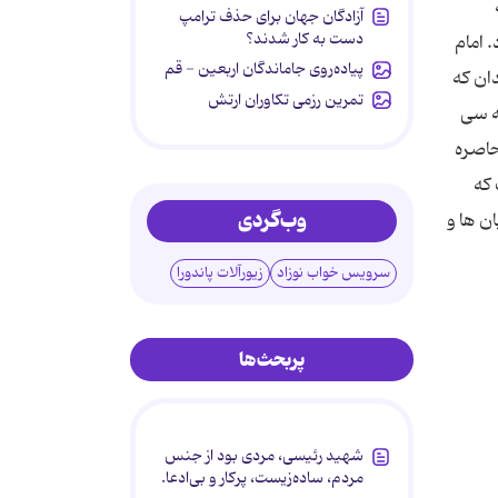
آزادگان جهان برای حذف ترامپ
دست به کار شدند؟
 امام
پیاده‌روی جاماندگان اربعین - قم
ان که
تمرین رزمی تکاوران ارتش
که سی
حاصره
 که
وب‌گردی
ن ها و
سرویس خواب نوزاد
زیورآلات پاندورا
پربحث‌ها
شهید رئیسی، مردی بود از جنس
مردم، ساده‌زیست، پرکار و بی‌ادعا.