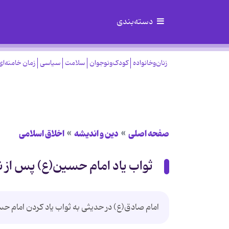
دسته‌بندی
زنان‌وخانواده
کودک‌ونوجوان
سلامت
سیاسی
زمان خامنه‌ای
صفحه اصلی
دین و اندیشه
اخلاق اسلامی
ثواب یاد امام حسین(ع) پس از
امام صادق(ع) در حدیثی به ثواب یاد کردن امام ح