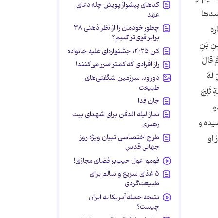
کدهای پیشواز پویش چله دعای
 صدها
عهد
چطور خودمان را از نظر ذهنی ۳۸
ره
برابر قوی‌تر کنیم؟
َنِ بْنِ
کن ۲۰۲۵؛ جشنواره‌ای علیه خانواده
َّ قَالَ
راز افرادی که کمتر ضرر می‌کنند!
 لَهُ
دورود، سرزمین شگفتی‌های
طبیعت
ةِ ثَلِجَ
جان فدا
و
نماز لیله الدفن برای شهدای بیت
یده و
رهبری
طرح اختصاصی تبیان ویژه روز
 او
جهانی قدس
فومو؛ غول جیب‌بر فضای مجازی!
۵ غذای سریع و سالم برای
طبیعت‌گردی
نتیجه حمله آمریکا به ایران
چیست؟