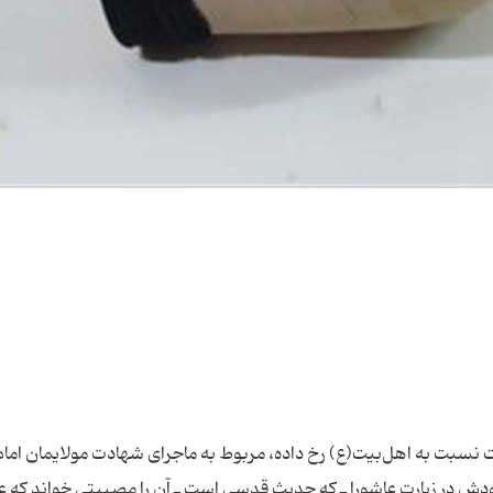
 نسبت به اهل‌بیت(ع) رخ داده، مربوط به ماجرای شهادت مولایمان امام
 در زیارت عاشورا ـ که حدیث قدسی است ـ آن را مصیبتی خواند که ع