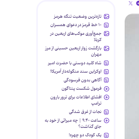
تازه‌ترین وضعیت تنگه هرمز
۱۰ خط قرمز در دعوای همسران
جمع‌آوری موکب‌های اربعین در
کربلا
بازگشت زوار اربعین حسینی از مرز
مهران
شاه کلید دوستی با حضرت امیر
اوکراین سند منگوله‌دار آمریکا!
آگاهی بدون فرسودگی
فرمول شکست پنتاگون
افشای اطلاعات برای ترور بارون
ترامپ
نجات از غرق شدگی
ساعت ۹:۴۰ | چه میراثی از خود به
جای گذاشت؟
یک کودک دو چهره!