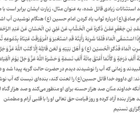
 استثنائات زیادی قائل شده، به عنوان مثال، زیارت ایشان برابر است با
مام صادق(ع) درباره ثواب یاد کردن امام حسین (ع) هنگام نوشیدن آب اشا
ِ بْنِ جَعْفَرٍ عَمَّنْ ذَکَرَهُ عَنِ الْخَشَّابِ عَنْ عَلِیِّ بْنِ الْحَسَّانِ عَنْ عَبْدِ الرَّحْم
َا اسْتَسْقَى‏ الْمَاءَ فَلَمَّا شَرِبَهُ رَأَیْتُهُ قَدِ اسْتَعْبَرَ وَ اغْرَوْرَقَتْ عَیْنَاهُ بِدُمُوعِهِ ثُم
 الْمَاءَ فَذَکَرَ الْحُسَیْنَ (ع) وَ أَهْلَ بَیْتِهِ وَ لَعَنَ قَاتِلَهُ إِلَّا کَتَبَ اللَّهُ عَزَّ وَ جَلَّ
 أَلْفِ دَرَجَةٍ وَ کَأَنَّمَا أَعْتَقَ مِائَةَ أَلْفِ نَسَمَةٍ وَ حَشَرَهُ اللَّهُ عَزَّ وَ جَلَّ یَوْمَ الْقِیَامَ
لبیدند و زمانى که آب را نوشیدند دیدم در حضرت حالت گریه پیدا شد و د
 داوود خدا قاتل حسین(ع) را لعنت کند، بنده‌‏اى نیست که آب نوش
که خداوند منّان صد هزار حسنه براى او منظور مى‏‌کند و صد هزار گناه از
 هزار بنده آزاد کرده و روز قیامت حق تعالى او را با قلبى آرام و مطمئن