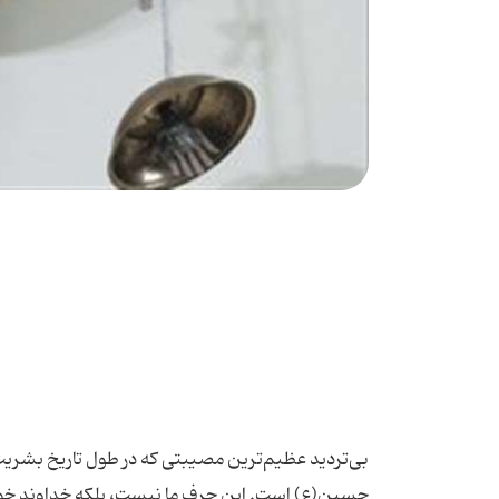
بی‌تردید عظیم‌ترین مصیبتی که در طول تاریخ بشریت
حسین(ع) است. این حرف ما نیست، بلکه خداوند خودش