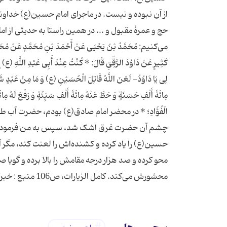
از آن نبوده و نیست. در ماجرای امام حسین(ع) خداوند
حج و عمرۀ مقبول و ... در همین راستا به حدیثی از ا
می‌کنیم: مُحَمَّدُ بْنُ یَحْیَى عَنْ أَحْمَدَ بْنِ مُحَمَّدٍ عَنْ مُحَمَّد
کَثِیرٍ عَنْ دَاوُدَ الرَّقِّیِّ قَالَ: * کُنْتُ عِنْدَ أَبِی عَبْدِ اللَّهِ (ع) إِذ
لِی یَا دَاوُدُ- لَعَنَ اللَّهُ قَاتِلَ الْحُسَیْنِ (ع) وَ مَا مِنْ عَبْدٍ شَرِبَ
مِائَةَ أَلْفِ حَسَنَةٍ وَ حَطَّ عَنْهُ مِائَةَ أَلْفِ سَیِّئَةٍ وَ رَفَعَ لَهُ مِائَةَ
الْفُؤَادِ؛ * در محضر امام صادق(ع) بودم، حضرت آب ط
چشم آن حضرت غرق اشک شد، سپس به من فرمودند: اى
حسین(ع) را یاد کرده و کشنده‌‏اش را لعنت کند، مگر آن
محو کرده و صد هزار درجه مقامش را بالا برده و گویا صد
محشورش مى‏‌کند. کامل الزیارات، ص106 منبع : خبرگزاری تسنیم