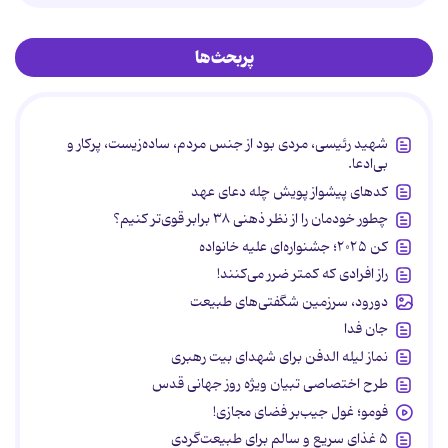
پربحث‌ها
شهید رئیسی، مردی بود از جنس مردم، ساده‌زیست، پرکار و
بی‌ادعا.
کدهای پیشواز پویش چله دعای عهد
چطور خودمان را از نظر ذهنی ۳۸ برابر قوی‌تر کنیم؟
کن ۲۰۲۵؛ جشنواره‌ای علیه خانواده
راز افرادی که کمتر ضرر می‌کنند!
دورود، سرزمین شگفتی‌های طبیعت
جان فدا
نماز لیله الدفن برای شهدای بیت رهبری
طرح اختصاصی تبیان ویژه روز جهانی قدس
فومو؛ غول جیب‌بر فضای مجازی!
۵ غذای سریع و سالم برای طبیعت‌گردی