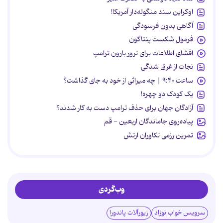
اوکراین سند منگوله‌دار آمریکا!
آگاهی بدون فرسودگی
فرمول شکست پنتاگون
افشای اطلاعات برای ترور بارون ترامپ
نجات از غرق شدگی
ساعت ۹:۴۰ | چه میراثی از خود به جای گذاشت؟
یک کودک دو چهره!
آزادگان جهان برای حذف ترامپ دست به کار شدند؟
پیاده‌روی جاماندگان اربعین - قم
تمرین رزمی تکاوران ارتش
وب‌گردی
سرویس خواب نوزاد
زیورآلات پاندورا