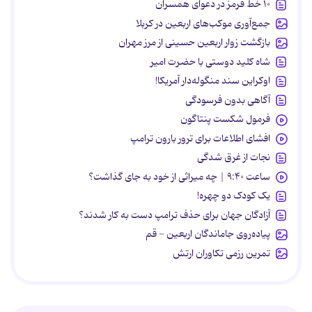
۱۰ خط قرمز در دعوای همسران
جمع‌آوری موکب‌های اربعین در کربلا
بازگشت زوار اربعین حسینی از مرز مهران
شاه کلید دوستی با حضرت امیر
اوکراین سند منگوله‌دار آمریکا!
آگاهی بدون فرسودگی
فرمول شکست پنتاگون
افشای اطلاعات برای ترور بارون ترامپ
نجات از غرق شدگی
ساعت ۹:۴۰ | چه میراثی از خود به جای گذاشت؟
یک کودک دو چهره!
آزادگان جهان برای حذف ترامپ دست به کار شدند؟
پیاده‌روی جاماندگان اربعین - قم
تمرین رزمی تکاوران ارتش