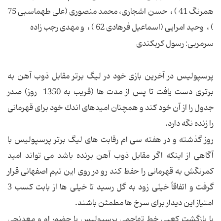
همرنگ 41 ) ، حسن اشجارى، محمد منصورى (على طهماسبى 75
) ، وحید امرایى (اسماعیل فرهادى 62 ) ، و مهدى رجب زاده
سرمربى: رسول كربكندى
پرسپولیس در آخرین بازى خود در لیگ برتر مقابل ذوب آهن به
برترى دست یافت تا پس از مدت ها (قریب به 1350 روز) صدر
جدول را از آن خود كند و همچنان امیدهاى اندك خود براى قهرمانى
را زنده نگه دارد.
روز گذشته و در هفته سى ام رقابت هاى لیگ برتر پرسپولیس با
آگاهى از اینكه اگر مقابل ذوب آهن برنده باشد مى تواند امید
كمرنگش به قهرمانى را حفظ كند رو در روى این تیم اصفهانى قرار
گرفت و اتفاقاً خیلى زود به گل رسید تا خیلى ها از بابت کسب 3
امتیاز این دیدار براى سرخ ها مطمئن باشند.
با بازگشت كعبى خط تهاجمى پرسپولیس با حضور او و معدنچى