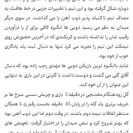
دوباره شكل گرفته بود و این تیم با تغییرات جزیى در خط هافبك به
مصاف تیم تاكتیك پذیر ذوب آهن پا مى گذاشت. در سوى دیگر
میدان به نظر مى رسید ذوبى ها انگیزه كافى براى از پا درآوردن
رقیب شان را نداشته باشند و كربكندى كه در آخرین حضورش روى
نیمكت این تیم را تجربه مى كرد تنها به دنبال ثبت یك یادگارى
خوب از خود بود.
شاید باانگیزه ترین بازیكن ذوبى ها مهدى رجب زاده بود كه دنبال
آقاى گلى مى گشت و دوست داشت با گلزنى در این بازى به تنهایى
این عنوان را از آن خود كند.
گل زودهنگام معدنچى در دقیقه 5 بازى و چربش نسبى سرخ ها بر
حریف برترى یك گله را در پایان 45 دقیقه نخست رقم زد تا همگان
منتظر اتفاقات نیمه دوم باشند. در وقت دوم اما این ذوب آهن بود
كه بهتر شروع كرد و نبض میدان را در اختیار گرفت. تعویض هاى
كربكندى هم كارساز شد و روى حركت 2 یار تازه وارد این تیم یعنى