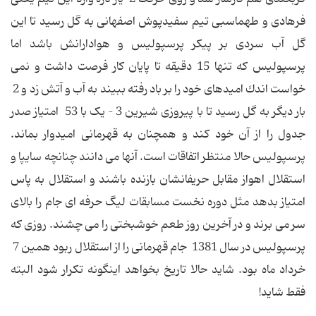
فرهادى و طهماسبى تیم سفیدپوش اصفهانى به گل رسید تا این
گل آب سردى بر پیكر پرسپولیس و هوادارانش باشد اما
پرسپولیس كه تنها 15 دقیقه تا پایان كار فرصت داشت و نمى
خواست اندك امیدهاى خود را بر باد رفته ببیند به آب و آتش زد و 2
بار دیگر به گل رسید تا با پیروزى شیرین 3 – یک با 53 امتیاز صدر
جدول را از آن خود كند و همچنان به قهرمانى امیدوار بماند.
پرسپولیس حالا منتظر اتفاقات است. آنها مى دانند چنانچه سایپا و
استقلال اهواز مقابل حریفانشان بازنده باشند و استقلال به پاس
امتیاز بدهد مثل دوره نخست مسابقات لیگ حرفه اى جام را بالاى
سر مى برند و در آخرین روز طعم خوشبختى را مى چشند. روزى كه
پرسپولیس در سال 1381 جام قهرمانى را از استقلال ربود همین 7
خرداد ماه بود. شاید حالا تاریخ بخواهد اینگونه تكرار شود البته
فقط شاید!