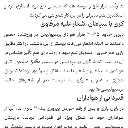
ها رفت. بازار ماچ و بوسه هم كه حسابى داغ بود. انصارى فرد و
اسكندرى هم دنیزلى را در این كار همراهى مى كردند.
كرى با سپاهان، شعار علیه مرفاوى
دیروز حدود ۲۵-۲۰ هزار هوادار پرسپولیس در ورزشگاه حضور
داشتند كه البته انتظار مى رفت بیشتر از این باشند. در اكثر دقایق
بازى هم خبرى از تشویق تیم نبود و روند بازى هم تأثیر چندانى در
آن نداشت. تماشاگران پرسپولیس در بیشتر دقایق مشغول كرى
خواندن با سپاهان و شعار علیه استقلال و مرفاوى بودند! تشویق
حجازى با عنوان «برگرد به تیمت» نیز از شعارهاى جالب
پرسپولیسى ها بود.
قدردانى از هواداران
در پایان بازى و پس از رقم خوردن پیروزى یك-۳ سرخ ها، آنها از
هواداران خود به شكل ویژه اى قدردانى كردند. بازیكنان
پرسپولیس بعد از غلبه بر ذوب آهن دست در دست یكدیگر به