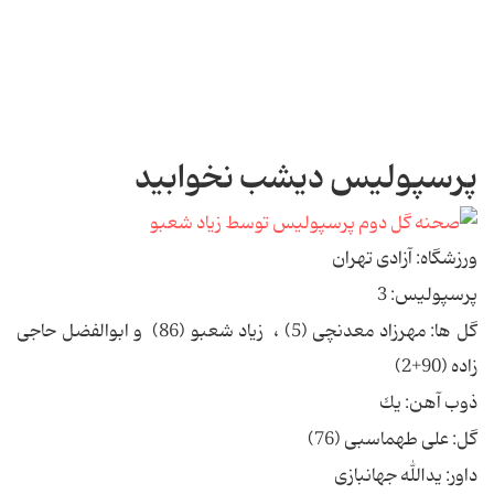
پرسپولیس دیشب نخوابید
ورزشگاه: آزادى تهران
پرسپولیس: 3
گل ها: مهرزاد معدنچى (5) ، زیاد شعبو (86) و ابوالفضل حاجى
زاده (90+2)
ذوب آهن: یك
گل: على طهماسبى (76)
داور: یدالله جهانبازى