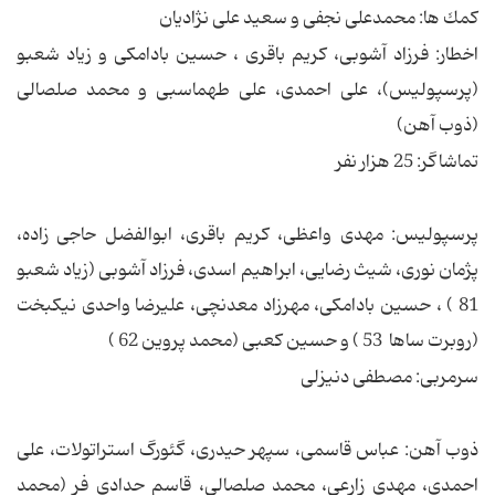
كمك ها: محمدعلى نجفى و سعید على نژادیان
اخطار: فرزاد آشوبى، كریم باقرى ، حسین بادامكى و زیاد شعبو
(پرسپولیس)، على احمدى، على طهماسبى و محمد صلصالى
(ذوب آهن)
تماشاگر: 25 هزار نفر
پرسپولیس: مهدى واعظى، كریم باقرى، ابوالفضل حاجى زاده،
پژمان نورى، شیث رضایى، ابراهیم اسدى، فرزاد آشوبى (زیاد شعبو
81 ) ، حسین بادامكى، مهرزاد معدنچى، علیرضا واحدى نیكبخت
(روبرت ساها 53 ) و حسین كعبى (محمد پروین 62 )
سرمربى: مصطفى دنیزلى
ذوب آهن: عباس قاسمى، سپهر حیدرى، گئورگ استراتولات، على
احمدى، مهدى زارعى، محمد صلصالى، قاسم حدادى فر (محمد