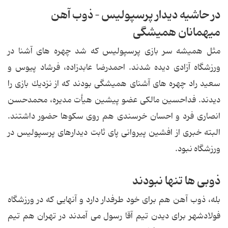
در حاشیه دیدار پرسپولیس – ذوب آهن
میهمانان همیشگى
مثل همیشه سر بازى پرسپولیس كه شد چهره هاى آشنا در
ورزشگاه آزادى دیده شدند. احمدرضا عابدزاده، فرشاد پیوس و
سعید راد چهره هاى آشناى همیشگى بودند كه از نزدیك بازى را
دیدند. فداحسین مالكى عضو پیشین هیأت مدیره، محمدحسن
انصارى فرد و احسان خرسندى هم روى سكوها حضور داشتند.
البته خبرى از افشین پیروانى پاى ثابت دیدارهاى پرسپولیس در
ورزشگاه نبود.
ذوبى ها تنها نبودند
بله، ذوب آهن هم براى خود طرفدار دارد و آنهایى كه در ورزشگاه
فولادشهر براى دیدن تیم آقا رسول مى آمدند در تهران هم تیم