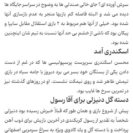
سرش آورده اى؟ جاى خالى صندلى ها به وضوح در سراسر جایگاه ها
دیده مى شد و البته فاصله كم بازیها منجر به عدم بازسازى آنها
شده بود. خیلى از آنها هم مربوط به ۲ بازى استقلال مقابل سایپا و
پیكان بود كه ناشى از خشم بى حد آنها نسبت به تیم شان اینچنین
شده بود.
اسكندرى آمد
محسن اسكندرى سرپرست پرسپولیسى ها كه در غم از دست
دادن یكى از بستگان خود بسر مى برد دیروز با جامه سیاه در بازى
تیمش ظاهر شد و روى نیمكت نشست. او در روزهاى گذشته نیز
در تمرین سرخ ها غایب بود.
دسته گل دنیزلى براى آقا رسول
پیش از شروع بازى و همان طور كه قبلاً خبرش رسیده بود دنیزلى
شخصاً به تقدیر از رسول كربكندى در آخرین بازیش براى ذوب آهن
پرداخت و با دسته گل و یك كادوى ویژه به سراغ سرمربى اصفهانى