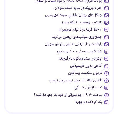
روایت هزاران ساله انسان بر بوم سنگ و آسمان
اهرام مِروئه در سایه جنگ سودان
جنگل‌های یونان؛ نقاشیِ سوخته‌ی زمین
تازه‌ترین وضعیت تنگه هرمز
۱۰ خط قرمز در دعوای همسران
جمع‌آوری موکب‌های اربعین در کربلا
بازگشت زوار اربعین حسینی از مرز مهران
شاه کلید دوستی با حضرت امیر
اوکراین سند منگوله‌دار آمریکا!
آگاهی بدون فرسودگی
فرمول شکست پنتاگون
افشای اطلاعات برای ترور بارون ترامپ
نجات از غرق شدگی
ساعت ۹:۴۰ | چه میراثی از خود به جای گذاشت؟
یک کودک دو چهره!