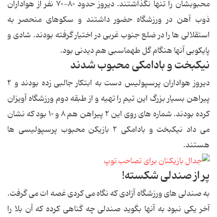
محبوبشان را تنها نگذاشتند. دیروز حدود ۸۰-۷۰ نفر از هواداران
ذوب آهن در ورزشگاه حضور داشتند و سكوهاى منحصر به
استقلالى ها را در ضلع جنوب غربى در اختیار گرفته بودند. شادى و
پایكوبى آنها هنگام گل طهماسبى هم دیدنى بود.
نیكبخت و بادامكى محبوب شدند
دیروز هواداران پرسپولیس دست به ابتكار جالبى زده بودند و ۲
پیراهن بسیار بزرگ این تیم را تهیه و از طبقه دوم ورزشگاه آویزان
كرده بودند. شماره هاى روى این ۲ پیراهن هم ۸ و ۱۰ بود كه نشان
مى داد نیكبخت و بادامكى ۲ بازیكن محبوب پرسپولیسى ها
هستند.
پر از صندلى شكسته!
به صندلى هاى ورزشگاه آزادى كه نگاه مى كردى غصه ات مى گرفت.
آخر یكى نبود به آنها بگوید صندلى چه گناهى كرده كه آن بلا را