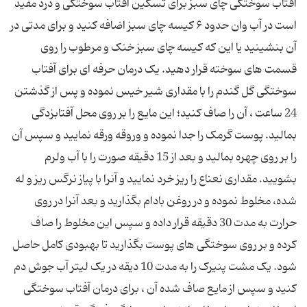
آفتاب سوختگی چای سبز برای تسکین آفتاب سوختگی و درد مفید
است در آب وان حدود ۶ کیسه چای سبز اضافه کنید و برای مدتی در
آن بنشینید یا این که کیسه چای سبز خنک و مرطوب را روی
قسمت های سوخته قرار دهید. یک درمان حرفه ای برای آفتاب
سوختگی گل گندم را با مقداری شیر خیس نموده و پس از گذشتن
24 ساعت ، آن را صاف کنید؛ این مایع را بر روی محل آفتابزدگی
بمالید. پوست گرمک را جدا نموده و وروقه ورقه نمایید و سپس آن
را بر روی چهره بمالید و بعد از 15 دقیقه صورت را با آب ولرم
بشویید. مقداری نعناع را ریز خرد نمایید و آنرا با پیاز نرگس ریز و له
شده، مخلوط نموده و در روغن بادام بگذارید و بعد آنرا در روی
حرارت به مدت 30 دقیقه قرار داده و سپس این مخلوط را صاف
کرده و بر روی سوختگی های پوست بگذارید تا بهبودی کامل حاصل
شود. یک مشت پنیرک را به مدت 10 دیقه در یک لیتر آب جوش دم
کنید و سپس از مایع صاف شده آن ، برای درمان آفتاب سوختگی