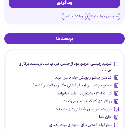
وب‌گردی
سرویس خواب نوزاد
زیورآلات پاندورا
پربحث‌ها
شهید رئیسی، مردی بود از جنس مردم، ساده‌زیست، پرکار و
بی‌ادعا.
کدهای پیشواز پویش چله دعای عهد
چطور خودمان را از نظر ذهنی ۳۸ برابر قوی‌تر کنیم؟
کن ۲۰۲۵؛ جشنواره‌ای علیه خانواده
راز افرادی که کمتر ضرر می‌کنند!
دورود، سرزمین شگفتی‌های طبیعت
جان فدا
نماز لیله الدفن برای شهدای بیت رهبری