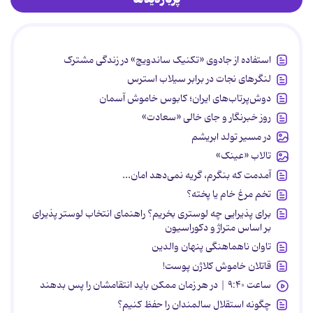
استفاده از جادوی «تکنیک ساندویچ» در زندگی مشترک
لنگرهای نجات در برابر سیلاب استرس
دوش‌پرتاب‌های ایران؛ کابوس خاموش آسمان
روز خبرنگار و جای خالی «سعادت»
در مسیر تولد ابریشم
تالاب «عینک»
آمدمت که بنگرم، گریه نمی‌دهد امان...
تخم مرغ خام یا پخته؟
برای پذیرایی چه لوستری بخریم؟ راهنمای انتخاب لوستر پذیرای
بر اساس متراژ و دکوراسیون
تاوان ناهماهنگی پنهان والدین
قاتلان خاموش کلاژن پوست!
ساعت ۹:۴۰ | در هر زمان ممکن باید انتقامشان را پس بدهند
چگونه استقلال سالمندان را حفظ کنیم؟