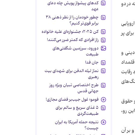
کدهای پیشواز پویش چله دعای
 در دو
عهد
چطور خودمان را از نظر ذهنی ۳۸
روپایی
برابر قوی‌تر کنیم؟
کن ۲۰۲۵؛ جشنواره‌ای علیه خانواده
رای پر
راز افرادی که کمتر ضرر می‌کنند!
دورود، سرزمین شگفتی‌های
دینی و
طبیعت
قلمداد
جان فدا
نماز لیله الدفن برای شهدای بیت
 رقابت
رهبری
جنگ‌های
طرح اختصاصی تبیان ویژه روز
جهانی قدس
فومو؛ غول جیب‌بر فضای مجازی!
و حقوق
۵ غذای سریع و سالم برای
ین رو،
طبیعت‌گردی
نتیجه حمله آمریکا به ایران
چیست؟
 بر آن