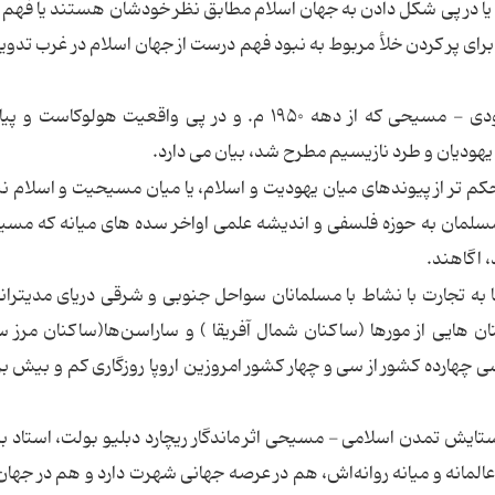
یا در پی شکل دادن به جهان اسلام مطابق نظر خودشان هستند یا فهم
اً برای پر کردن خلأ مربوط به نبود فهم درست از جهان اسلام در غرب تدو
نویسنده کتاب در پی اصطلاح تعجب آور تمدن یهودی - مسیحی که از دهه ۱۹۵۰ م. و در پی واقعیت هول
یهودیان و طرد نازیسیم مطرح شد، بیان می دارد.
کم تر از پیوندهای میان یهودیت و اسلام، یا میان مسیحیت و اسلام 
مسلمان به حوزه فلسفی و اندیشه علمی اواخر سده های میانه که مسی
، اگاهند.
ها به تجارت با نشاط با مسلمانان سواحل جنوبی و شرقی دریای مدیترانه
ن هایی از مورها (ساکنان شمال آفریقا ) و ساراسن‌ها(ساکنان مرز س
 چهارده کشور از سی و چهار کشور امروزین اروپا روزگاری کم و بیش ب
ایش تمدن اسلامی - مسیحی اثر ماندگار ریچارد دبلیو بولت، استاد 
المانه و میانه روانه‌اش، هم در عرصه جهانی شهرت دارد و هم در جهان