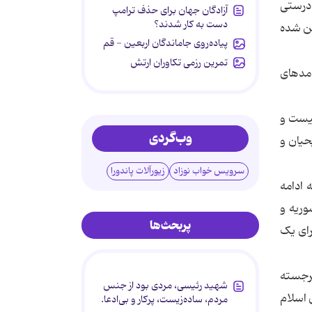
 درستی
آزادگان جهان برای حذف ترامپ
دست به کار شدند؟
ین شده
پیاده‌روی جاماندگان اربعین - قم
تمرین رزمی تکاوران ارتش
وکاست و پیامدهای
نیست و
وب‌گردی
حیان و
سرویس خواب نوزاد
زیورآلات پاندورا
 ادامه
وریه و
پربحث‌ها
رای یک
برجسته
شهید رئیسی، مردی بود از جنس
 اسلام
مردم، ساده‌زیست، پرکار و بی‌ادعا.