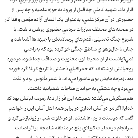
بزرگوار کسب فيض نمود و علم و عمل را در دو بال پرواز براي خود
قرار داد. شهيد کاملي چه قبل از ورود به حوزه علميه و چه پس از
حضورش در آن مرکز علمي، به‌عنوان يک انسان آزاده مؤمن و فداکار
در صحنه‌هاي مختلف مبارزات مردمي حضوري روشن داشت. با
شروع جنگ تحميلي، قدم‌هاي پرصلابتش با جبهه‌ها آشنا شد و
چنان با حال‌وهواي مناطق جنگي خو کرده بود که به‌راحتي
نمي‌توانست از آن محيط نور، معنويت و صداقت جدا شود. در مورد
روحياتش نوشته‌اند که جغرافياي ذهنش با تاريخ کربلا گره خورده
بود، زمزمه‌هايش بوي عاشورا مي‌داد. با شعر مأنوس بود و لذت
مي‌برد و چه عشقي به خواندن مناجات شعبانيه داشت.
هم‌سنگرش مي‌گفت: هميشه اين فراز از دعا، زمزمه لبانش بود که
خدايا! اگر مرا در آتش اندازي در برابر همه اهل آتش اين را خواهم
گفت که دوستت دارم، عاشقتم. او در خلوت شب، رازونياز مي‌کرد و
سرانجام در عمليات کربلاي پنج در منطقه شلمچه بر اثر اصابت