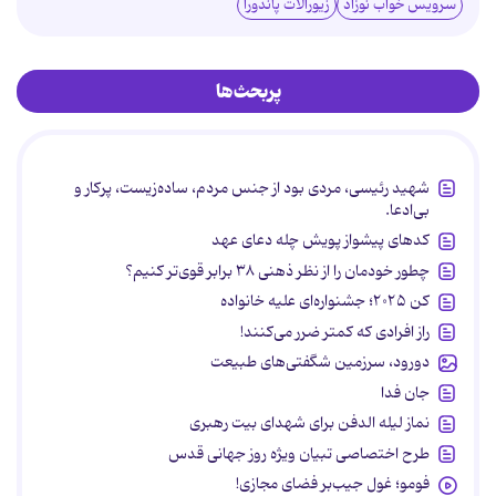
سرویس خواب نوزاد
زیورآلات پاندورا
پربحث‌ها
شهید رئیسی، مردی بود از جنس مردم، ساده‌زیست، پرکار و
بی‌ادعا.
کدهای پیشواز پویش چله دعای عهد
چطور خودمان را از نظر ذهنی ۳۸ برابر قوی‌تر کنیم؟
کن ۲۰۲۵؛ جشنواره‌ای علیه خانواده
راز افرادی که کمتر ضرر می‌کنند!
دورود، سرزمین شگفتی‌های طبیعت
جان فدا
نماز لیله الدفن برای شهدای بیت رهبری
طرح اختصاصی تبیان ویژه روز جهانی قدس
فومو؛ غول جیب‌بر فضای مجازی!