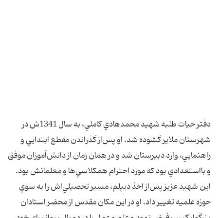
دفتر حيات طلبه شهيد محمدهادي کاملي، به سال 1341ش در
شهرستان ملاير گشوده شد. او پس‌از گذراندن مقطع ابتدايي و
راهنمايي، وارد دبيرستان شد و در همان زمان از دانش‌آموزان موفق
و بااستعدادي بود که مورد احترام همکلاسي‌ها و معلمانش بود.
اين شهيد عزيز پس‌از اخذ ديپلم، مسير تحصيلي‌اش را به سوي
حوزه علميه تغيير داد. او در اين مکان مقدس از محضر استادان