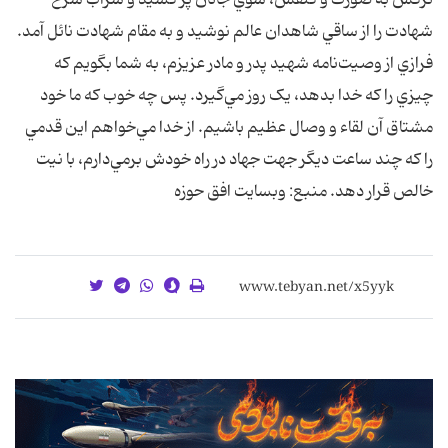
ترکش به‌ صورت و کتفش، سوي جانان پر کشيد و شراب سرخ
شهادت را از ساقي شاهدان عالم نوشيد و به مقام شهادت نائل آمد.
فرازي از وصيت‌نامه شهيد پدر و مادر عزيزم، به شما بگويم که
چيزي را که خدا بدهد، يک روز مي‌گيرد. پس چه خوب که ما خود
مشتاق آن لقاء و وصال عظيم باشيم. از خدا مي‌خواهم اين قدمي
را که چند ساعت ديگر جهت جهاد در راه خودش برمي‌دارم، ‌با نيت
خالص قرار دهد. منبع: وبسایت افق حوزه