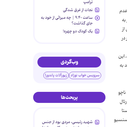
ترامپ
نجات از غرق شدگی
عدم
ساعت ۹:۴۰ | چه میراثی از خود به
به
جای گذاشت؟
س از
یک کودک دو چهره!
در
.این
وب‌گردی
 به
سرویس خواب نوزاد
زیورآلات پاندورا
ناچو
پربحث‌ها
رئال
تا
 آسنسیو
شهید رئیسی، مردی بود از جنس