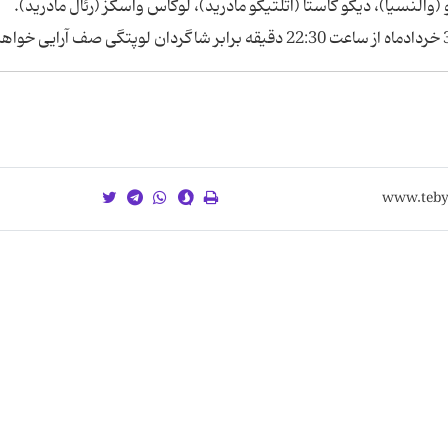
(والنسیا)، دیگو کاستا (اتلتیکو مادرید)، لوکاس واسکز (رئال مادرید).