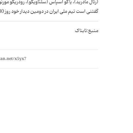
(رئال مادرید)، یاگو آسپاس (سلتاویگو)، رودریگو مورنو 
گفتنی است تیم ملی ایران در دومین دیدار خود روز 30 خردادماه از ساعت 22:30 دقیقه برابر شاگردان لوپتگی صف آرایی خواهد کرد.
منبع:تابناک