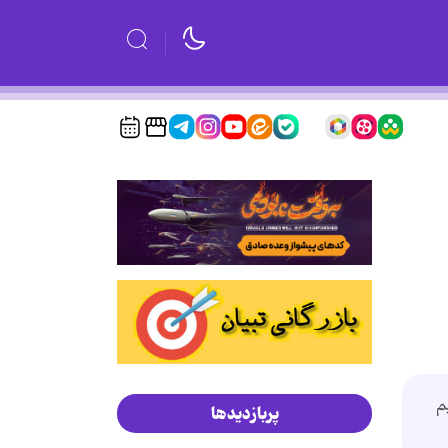
م
پربازدیدها