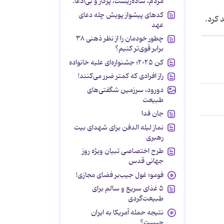
مردم، ساده‌زیست، پرکار و بی‌ادعا.
کدهای پیشواز پویش چله دعای
عهد
چطور خودمان را از نظر ذهنی ۳۸
برابر قوی‌تر کنیم؟
کن ۲۰۲۵؛ جشنواره‌ای علیه خانواده
راز افرادی که کمتر ضرر می‌کنند!
دورود، سرزمین شگفتی‌های
طبیعت
جان فدا
نماز لیله الدفن برای شهدای بیت
رهبری
طرح اختصاصی تبیان ویژه روز
جهانی قدس
فومو؛ غول جیب‌بر فضای مجازی!
۵ غذای سریع و سالم برای
طبیعت‌گردی
نتیجه حمله آمریکا به ایران
چیست؟