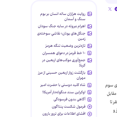
روایت هزاران ساله انسان بر بوم
سنگ و آسمان
اهرام مِروئه در سایه جنگ سودان
جنگل‌های یونان؛ نقاشیِ سوخته‌ی
زمین
تازه‌ترین وضعیت تنگه هرمز
۱۰ خط قرمز در دعوای همسران
جمع‌آوری موکب‌های اربعین در
کربلا
بازگشت زوار اربعین حسینی از مرز
مهران
ای سوم
شاه کلید دوستی با حضرت امیر
اوکراین سند منگوله‌دار آمریکا!
مقابل
آگاهی بدون فرسودگی
ر تا
فرمول شکست پنتاگون
 و
افشای اطلاعات برای ترور بارون