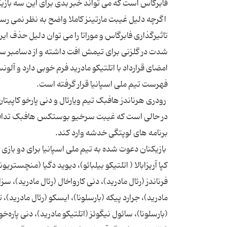
فابرگاس است که می تواند خبر بدی برای این سه با
اگرچه دلیل غیبت مارتینز کاملا واضح به نظر نمی رسد
تاثیرگذاری فابرگاس و موراتا را می توان دلیل حذف ای
امضای قرارداد با اتلتیکو مادرید فرم خوبی دارد و آلو
فهرست تیم ملی اسپانیا قرار گرفته است.
رودری هرناندز هافبک تیم ویارئال و دنی پارخو کاپی
در حالی است که غیبت سرخیو بوستکس هافبک تدافعی ت
برنامه های لوپتگی خدشه وارد کند.
بازیکنان دعوت شده به تیم ملی اسپانیا برای دو بازی د
کپا آریزابالا ( اتلتیکو بیلبائو)، دیوید دگیا (منچستریو
فرناندز (رئال مادرید)، دنی کارواخال (رئال مادرید)، س
مادرید)، جرارد پیکه (بارسلونا)، ایسکو (رئال مادرید)
(بارسلونا)، سائول نیگوئز (اتلتیکو مادرید)، دنی پاره‌خ