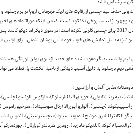
زیکن سرشناس باشد.
 ولی حذف تیم چلسی از رقابت های لیگ قهرمانان اروپا برابر بارسلونا و 
ن دوچهره از لیست روخی بلانکو دانست. ضمن اینکه موراتا ماه های اخیر 
شدت در گلزنی برای تیمش افت داشته و از دسامبر سال 2017 برای چلسی گلزنی نکرده است؛ در سوی دیگر اما دیگو کاستا پ
نسو نیز به دلیل نمایش های خوب خود با آبی پوشان لندنی، برای اولین بار 
تان تیم والنسیا، دیگر دعوت شده های جدید از سوی یولن لوپتگی هستند
یم بارسلونا به دلیل آسیب دیدگی از ناحیه انگشت پا، قطعا می تواند
وستانه مقابل آلمان و آرژانتین؛
نایتد)، پپه رینا (ناپولی)، جوردی آلبا (بارسلونا)، مارکوس آلونسو (چلسی)، 
زار آسپیلیکوئتا (چلسی)، آلوارو آیورزالا (رئال سوسیداد)، سرخیو راموس (
، تیاگو آلکانترا (بایرن مونیخ)، دیوید سیلوا (منچسترسیتی)، آندرس اینیس
و (والنسیا)، کوکه (اتلتیکو مادرید)، رودری هرناندز (ویارئال)، جوردمارکو