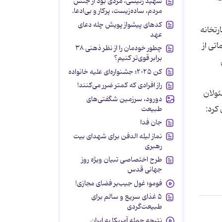
شهید رئیسی، مردی بود از جنس
مردم، ساده‌زیست، پرکار و بی‌ادعا.
کدهای پیشواز پویش چله دعای
رتخانه
عهد
دت 2 ساعت دست به اقداماتی از
چطور خودمان را از نظر ذهنی ۳۸
برابر قوی‌تر کنیم؟
کن ۲۰۲۵؛ جشنواره‌ای علیه خانواده
راز افرادی که کمتر ضرر می‌کنند!
ئولان
دورود، سرزمین شگفتی‌های
کرد:
طبیعت
جان فدا
نماز لیله الدفن برای شهدای بیت
رهبری
طرح اختصاصی تبیان ویژه روز
جهانی قدس
فومو؛ غول جیب‌بر فضای مجازی!
۵ غذای سریع و سالم برای
طبیعت‌گردی
نتیجه حمله آمریکا به ایران