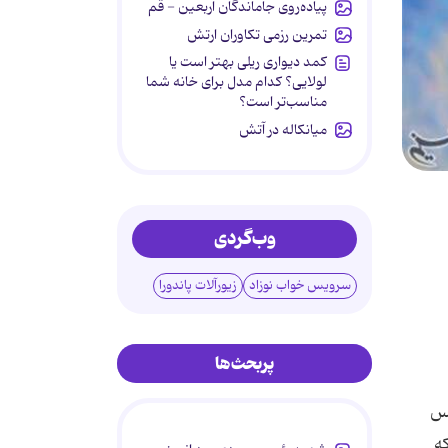
پیاده‌روی جاماندگان اربعین - قم
تمرین رزمی تکاوران ارتش
کمد دیواری ریلی بهتر است یا
لولایی؟ کدام مدل برای خانه شما
مناسب‌تر است؟
میانکاله در آتش
وب‌گردی
سرویس خواب نوزاد
زیورآلات پاندورا
پربحث‌ها
لس
که