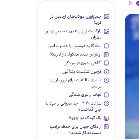
جمع‌آوری موکب‌های اربعین در
کربلا
بازگشت زوار اربعین حسینی از مرز
مهران
شاه کلید دوستی با حضرت امیر
اوکراین سند منگوله‌دار آمریکا!
آگاهی بدون فرسودگی
فرمول شکست پنتاگون
افشای اطلاعات برای ترور بارون
ترامپ
نجات از غرق شدگی
ساعت ۹:۴۰ | چه میراثی از خود به
جای گذاشت؟
یک کودک دو چهره!
آزادگان جهان برای حذف ترامپ
دست به کار شدند؟