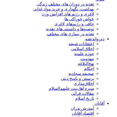
تغذیه در دوران های مختلف زندگی
بهداشت، نگهداری و خرید مواد غذایی
لاغری و رژیم های افزایش وزن
خواص خوراكی ها
چاقی و رژیم‌های لاغری
توصیه‌ها و دانستنی‌های تغذیه
تغذیه در بیماری های مختلف
دین‌واندیشه
اعتقادات شیعه
اخلاق اسلامی
حوزه علمیه
مهدویت
نهج‌البلاغه
احکام
صحیفه سجادیه
پرسش و پاسخ دینی
اخلاق‌مداری
سیره اهل‌بیت علیهم‌السلام
مقالات قرآنی
تاریخ اسلام
آقایان
آموزش پدران
اقتصاد آقایان