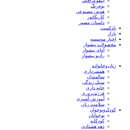
اینفوگرافیک
بوم‌رنگ
هوش مصنوعی
کاریکاتور
داستان مصور
پادکست
بازار
اخبار موسسه
محصولات پیشواز
آوای پیشواز
رادیو پیشواز
زنان‌وخانواده
همسرداری
سالمندان
سبک زندگی
خانه داری
فرزندپروری
آموزش آشپزی
سلامت زنان
کودک‌ونوجوان
نوجوانان
کودکانه
دهه هشتادی