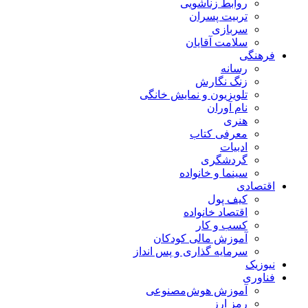
روابط زناشویی
تربیت پسران
سربازی
سلامت آقایان
فرهنگی
رسانه
زنگ نگارش
تلویزیون و نمایش خانگی
نام آوران
هنری
معرفی کتاب
ادبیات
گردشگری
سینما و خانواده
اقتصادی
کیف پول
اقتصاد خانواده
کسب و کار
آموزش مالی کودکان
سرمایه گذاری و پس انداز
نیوزیک
فناوری
آموزش هوش‌مصنوعی
رمز ارز