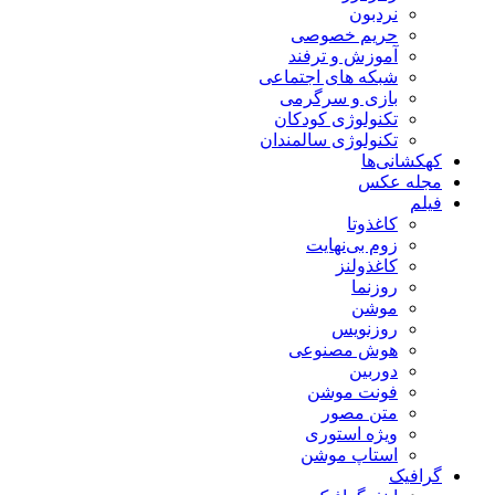
نردبون
حریم خصوصی
آموزش و ترفند
شبکه های اجتماعی
بازی و سرگرمی
تکنولوژی کودکان
تکنولوژی سالمندان
کهکشانی‌ها
مجله عکس
فیلم
کاغذوتا
زوم بی‌نهایت
کاغذولنز
روزنما
موشن
روزنویس
هوش مصنوعی
دوربین
فونت موشن
متن مصور
ویژه استوری
استاپ موشن
گرافیک