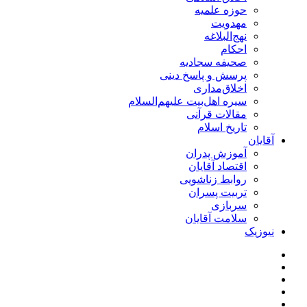
حوزه علمیه
مهدویت
نهج‌البلاغه
احکام
صحیفه سجادیه
پرسش و پاسخ دینی
اخلاق‌مداری
سیره اهل‌بیت علیهم‌السلام
مقالات قرآنی
تاریخ اسلام
آقایان
آموزش پدران
اقتصاد آقایان
روابط زناشویی
تربیت پسران
سربازی
سلامت آقایان
نیوزیک