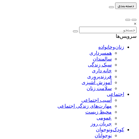
دسته‌بندی
×
سرویس‌ها
زنان‌وخانواده
همسرداری
سالمندان
سبک زندگی
خانه داری
فرزندپروری
آموزش آشپزی
سلامت زنان
اجتماعی
آسیب اجتماعی
مهارت‌های زندگی اجتماعی
محیط زیست
عمومی
جریان روز
کودک‌ونوجوان
نوجوانان