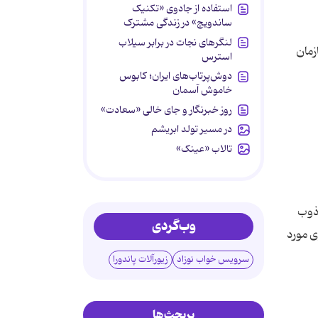
استفاده از جادوی «تکنیک
ساندویچ» در زندگی مشترک
لنگرهای نجات در برابر سیلاب
زمان
استرس
دوش‌پرتاب‌های ایران؛ کابوس
خاموش آسمان
روز خبرنگار و جای خالی «سعادت»
در مسیر تولد ابریشم
تالاب «عینک»
انه ذوب
وب‌گردی
ی مورد
سرویس خواب نوزاد
زیورآلات پاندورا
پربحث‌ها