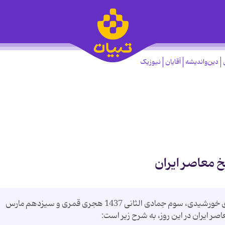
دین‌واندیشه
آقایان
نیوزیک
خ معاصر ایران
امروز چهارشنبه بیست و سوم اسفند 1396 هجری خورشیدی، سوم جمادی الثانی 1437 هجری قمری و سیزدهم مارس