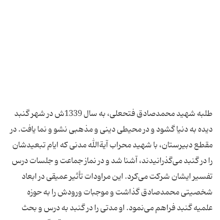
طلبه شهید محمدصادق فتحعلی، به سال 1339ش در شهر گنبد
دیده به دنیا گشود و در محیطی دینی و مذهبی نشو و نما یافت. در
مقطع دبیرستان، با شهید محراب آیةالله‌ مدنی که ایام تبعیدشان
را در گنبد می‌گذرانیدند، آشنا ‌شد و در نماز جماعت و جلسات درس
تفسیر ایشان شرکت می‌کرد. این مراودات تأثیر عمیقی در ابعاد
شخصیتی محمدصادق گذاشت و موجبات ورودش را به حوزه
علمیه گنبد فراهم می‌نمود. او مدتی را در گنبد به درس و بحث