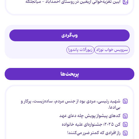
آیین تعزیه‌خوانی اربعین در روستای احمدآباد - میانجلگه
وب‌گردی
سرویس خواب نوزاد
زیورآلات پاندورا
پربحث‌ها
شهید رئیسی، مردی بود از جنس مردم، ساده‌زیست، پرکار و
بی‌ادعا.
کدهای پیشواز پویش چله دعای عهد
کن ۲۰۲۵؛ جشنواره‌ای علیه خانواده
راز افرادی که کمتر ضرر می‌کنند!