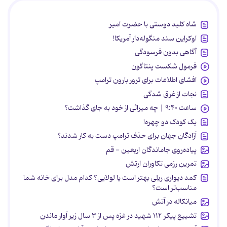
شاه کلید دوستی با حضرت امیر
اوکراین سند منگوله‌دار آمریکا!
آگاهی بدون فرسودگی
فرمول شکست پنتاگون
افشای اطلاعات برای ترور بارون ترامپ
نجات از غرق شدگی
ساعت ۹:۴۰ | چه میراثی از خود به جای گذاشت؟
یک کودک دو چهره!
آزادگان جهان برای حذف ترامپ دست به کار شدند؟
پیاده‌روی جاماندگان اربعین - قم
تمرین رزمی تکاوران ارتش
کمد دیواری ریلی بهتر است یا لولایی؟ کدام مدل برای خانه شما
مناسب‌تر است؟
میانکاله در آتش
تشییع پیکر ۱۱۲ شهید در غزه پس از ۳ سال زیر آوار ماندن