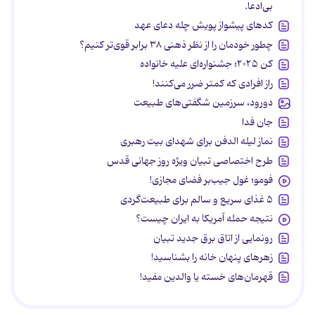
بی‌ادعا.
کدهای پیشواز پویش چله دعای عهد
چطور خودمان را از نظر ذهنی ۳۸ برابر قوی‌تر کنیم؟
کن ۲۰۲۵؛ جشنواره‌ای علیه خانواده
راز افرادی که کمتر ضرر می‌کنند!
دورود، سرزمین شگفتی‌های طبیعت
جان فدا
نماز لیله الدفن برای شهدای بیت رهبری
طرح اختصاصی تبیان ویژه روز جهانی قدس
فومو؛ غول جیب‌بر فضای مجازی!
۵ غذای سریع و سالم برای طبیعت‌گردی
نتیجه حمله آمریکا به ایران چیست؟
رونمایی از اتاق برق جدید تبیان
زهرهای پنهان خانه را بشناسید!
قهرمان‌های خسته یا والدین مفید!