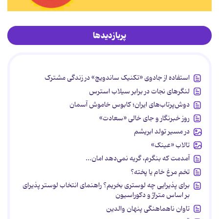
پربازدیدها
استفاده از جادوی «تکنیک ساندویچ» در زندگی مشترک
لنگرهای نجات در برابر سیلاب استرس
دوش‌پرتاب‌های ایران؛ کابوس خاموش آسمان
روز خبرنگار و جای خالی «سعادت»
در مسیر تولد ابریشم
تالاب «عینک»
آمدمت که بنگرم، گریه نمی‌دهد امان...
تخم مرغ خام یا پخته؟
برای پذیرایی چه لوستری بخریم؟ راهنمای انتخاب لوستر پذیرای
بر اساس متراژ و دکوراسیون
تاوان ناهماهنگی پنهان والدین