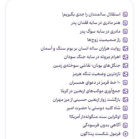
استقلال سالمندان را جدی بگیریم!
هنر مادری در سایه‌ فقدان پدر
مادری در سایه سوگ پدر
راز صمیمیت زوج‌ها
روایت هزاران ساله انسان بر بوم سنگ و آسمان
اهرام مِروئه در سایه جنگ سودان
جنگل‌های یونان؛ نقاشیِ سوخته‌ی زمین
تازه‌ترین وضعیت تنگه هرمز
۱۰ خط قرمز در دعوای همسران
جمع‌آوری موکب‌های اربعین در کربلا
بازگشت زوار اربعین حسینی از مرز مهران
شاه کلید دوستی با حضرت امیر
اوکراین سند منگوله‌دار آمریکا!
آگاهی بدون فرسودگی
فرمول شکست پنتاگون