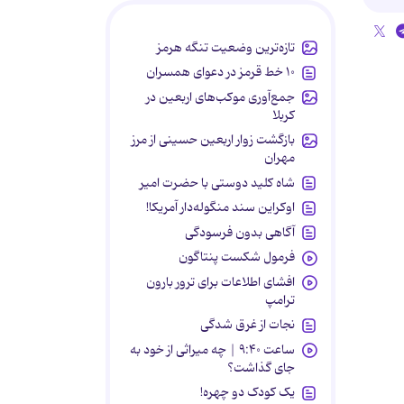
تازه‌ترین وضعیت تنگه هرمز
۱۰ خط قرمز در دعوای همسران
جمع‌آوری موکب‌های اربعین در
کربلا
بازگشت زوار اربعین حسینی از مرز
مهران
شاه کلید دوستی با حضرت امیر
اوکراین سند منگوله‌دار آمریکا!
آگاهی بدون فرسودگی
فرمول شکست پنتاگون
افشای اطلاعات برای ترور بارون
ترامپ
نجات از غرق شدگی
ساعت ۹:۴۰ | چه میراثی از خود به
جای گذاشت؟
یک کودک دو چهره!