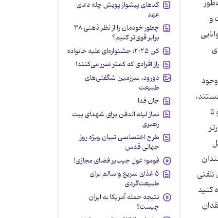
‌طور
کدهای پیشواز پویش چله دعای
عهد
 و
چطور خودمان را از نظر ذهنی ۳۸
انایی
برابر قوی‌تر کنیم؟
ی
کن ۲۰۲۵؛ جشنواره‌ای علیه خانواده
راز افرادی که کمتر ضرر می‌کنند!
دورود، سرزمین شگفتی‌های
 وجود
طبیعت
ستند،‌
جان فدا
تا
نماز لیله الدفن برای شهدای بیت
رهبری
وارتر
طرح اختصاصی تبیان ویژه روز
ل
جهانی قدس
Sa نشان داده که ۸۹ درصد از کارمندان
فومو؛ غول جیب‌بر فضای مجازی!
۵ غذای سریع و سالم برای
 تلفنی
طبیعت‌گردی
ه کنید
نتیجه حمله آمریکا به ایران
خی مواقع فقدان
چیست؟