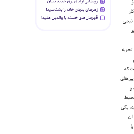
رونمایی از اتاق برق جدید تبیان
ز
زهرهای پنهان خانه را بشناسید!
ار
قهرمان‌های خسته یا والدین مفید!
 نیمی
ی
 تجربه
 است که
بی‌های
 و
ید داشت. ۶. محیط بی‌نظم محیط
د، یکی
 آن
ین وضعیت باید استانداردهای ارتباطی محکم‌تری تعیین و محیط کار خود را سازمان‌دهی کنید. ۷. ADHD یا