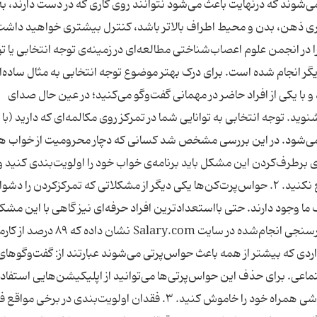
می‌شوند که درنهایت باعث می‌شود نتوانند روی کاری که در دست دارند، به
ری ذهن، ‌بدن و محیط اطراف بالاتر باشد، کنترل بیشتری خواهید داشت
در انجمن علوم اعصاب‌شناختی مطالعه‌ای در زمینه‌ی توجه انتخابی یا تو
یگر انجام شده است. برای درک بهتر موضوع توجه انتخابی به مثال ساده‌‌ا
 با یکی از افراد حاضر در مهمانی گفت‌وگو می‌کنید؛ در عین حال صدای
وید. توجه انتخابی به توانایی شما در تمرکز روی مکالمه‌ای که دارید (با
ه می‌شود. در این بررسی مشخص شد کسانی که دچار محرومیت از خواب ه
 برطرف‌کردن این مشکل باید برنامه‌ی خواب خود را اولویت‌بندی کنید و 
جایی که می‌توانید خواب کامل شبانه را از خودتان دریغ نکنید. ۲. حواس‌پرت‌کن‌ها یکی دیگر از مشکلاتی که تمرکزکردن را دش
 ما وجود دارند. حتی بااستعدادترین افراد حرفه‌ای نیز گاهی با این مشک
روبه‌رو می‌شوند و تمرکز خود را از دست می‌دهند. نظرسنجی انجام‌شده در سایت lary.com
اردی که بیشتر از همه باعث حواس‌پرتی می‌شوند عبارتند از: گفت‌وگوهای
ماعی. برای حذف این حواس‌پرتی‌ها می‌توانید از اپلیکیشن‌هایی استفاد
که وب‌سایت‌های متفرقه را مسدود می‌کند یا اینکه گوشی همراه خود را خاموش کنید. ۳. فقدان اولویت‌بندی در بر