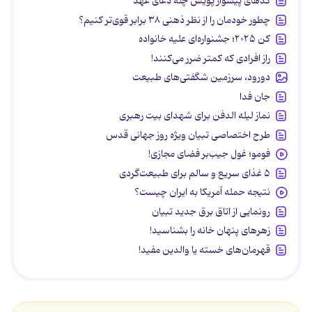
کدهای پیشواز پویش چله دعای عهد
چطور خودمان را از نظر ذهنی ۳۸ برابر قوی‌تر کنیم؟
کن ۲۰۲۵؛ جشنواره‌ای علیه خانواده
راز افرادی که کمتر ضرر می‌کنند!
دورود، سرزمین شگفتی‌های طبیعت
جان فدا
نماز لیله الدفن برای شهدای بیت رهبری
طرح اختصاصی تبیان ویژه روز جهانی قدس
فومو؛ غول جیب‌بر فضای مجازی!
۵ غذای سریع و سالم برای طبیعت‌گردی
نتیجه حمله آمریکا به ایران چیست؟
رونمایی از اتاق برق جدید تبیان
زهرهای پنهان خانه را بشناسید!
قهرمان‌های خسته یا والدین مفید!