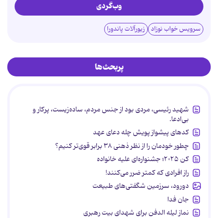
وب‌گردی
سرویس خواب نوزاد
زیورآلات پاندورا
پربحث‌ها
شهید رئیسی، مردی بود از جنس مردم، ساده‌زیست، پرکار و
بی‌ادعا.
کدهای پیشواز پویش چله دعای عهد
چطور خودمان را از نظر ذهنی ۳۸ برابر قوی‌تر کنیم؟
کن ۲۰۲۵؛ جشنواره‌ای علیه خانواده
راز افرادی که کمتر ضرر می‌کنند!
دورود، سرزمین شگفتی‌های طبیعت
جان فدا
نماز لیله الدفن برای شهدای بیت رهبری