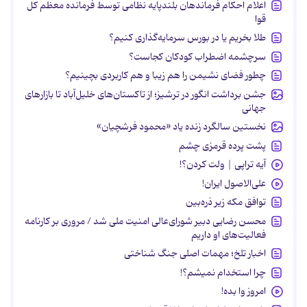
اعلام احکام فرماندهان بلندپایه نظامی توسط فرمانده معظم کل
قوا
طلا بخریم یا در بورس سرمایه‌گذاری کنیم؟
سرچشمه اضطراب کودکان کجاست؟
چطور فضای نشیمن را هم زیبا و هم کاربردی بچینیم؟
جشن برداشت انگور در ترشیز؛ از تاکستان‌های خلیل‌آباد تا بازارهای
جهانی
نخستین سالگرد زنده یاد «محمود فرشچیان»
پشت پرده قرمزی چشم
آیه تراپی | ولت کردن؟!
علی‌الاصول ایران!
توافق مکه زیر ذره‌بین
محسن رضایی دبیر شورای‌عالی امنیت ملی شد / مروری بر کارنامه
فعالیت‌های او داریم
اخبار تلخ؛ مهمات اصلی جنگ شناختی
چرا استخدام نمیشم؟!
امروز وا بده!