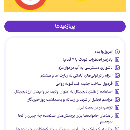
پربازدیدها
امروز وا بده!
پادزهر اضطراب کودک با ۷ قدم!
دشواری دسترسی به آب در نوار غزه
اعزام زائر اولی‌های آبادانی به زیارت امام هشتم
فرمول ساخت جلیقه ضدگلوله روانی
استفاده از طلای دیجیتال به عنوان وثیقه در وام‌های ارز دیجیتال
مراسم تجلیل از شهدای رسانه و پاسداشت روز خبرنگار
ترامپ در بن‌بست ایران
راهنمای خانواده‌ها برای پرسش‌های سلامت؛ چه چیزی را کجا
بپرسیم
چگونه یک پارک محلی ایمن و جذاب برای کودکان و خانواده ها