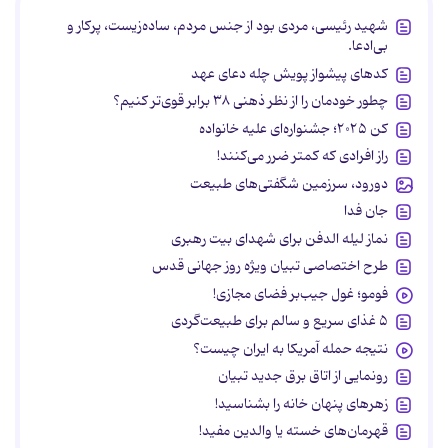
شهید رئیسی، مردی بود از جنس مردم، ساده‌زیست، پرکار و
بی‌ادعا.
کدهای پیشواز پویش چله دعای عهد
چطور خودمان را از نظر ذهنی ۳۸ برابر قوی‌تر کنیم؟
کن ۲۰۲۵؛ جشنواره‌ای علیه خانواده
راز افرادی که کمتر ضرر می‌کنند!
دورود، سرزمین شگفتی‌های طبیعت
جان فدا
نماز لیله الدفن برای شهدای بیت رهبری
طرح اختصاصی تبیان ویژه روز جهانی قدس
فومو؛ غول جیب‌بر فضای مجازی!
۵ غذای سریع و سالم برای طبیعت‌گردی
نتیجه حمله آمریکا به ایران چیست؟
رونمایی از اتاق برق جدید تبیان
زهرهای پنهان خانه را بشناسید!
قهرمان‌های خسته یا والدین مفید!