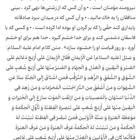
نیرومند مؤمنان است ، • و آن كس كه از زشتى‌ها نهى كرد ، بینى
منافقان را به خاك مالید ، • و آن كس كه در میدان نبرد صادقانه
پایدارى كند حقّى را كه بر گردن او بوده ادا كرده است ، • و كسى كه با
فاسقان دشمنى كند و براى خدا خشم گیرد ، خدا هم براى او خشم
آورد ، و روز قیامت او را خشنود سازد» . متن كلام امام علیه السلام:
وَ سُئِلَ [علیه السلام] عَنِ الْإِیمَانِ فَقَالَ الْإِیمَانُ عَلَى أَرْبَعِ دَعَائِمَ عَلَى
الصَّبْرِ وَ الْیَقِینِ وَ الْعَدْلِ وَ الْجِهَادِ وَ الصَّبْرُ مِنْهَا عَلَى أَرْبَعِ شُعَبٍ عَلَى
الشَّوْقِ وَ الشَّفَقِ وَ الزُّهْدِ وَ التَّرَقُّبِ فَمَنِ اشْتَاقَ إِلَى الْجَنَّةِ سَلَا عَنِ
الشَّهَوَاتِ وَ مَنْ أَشْفَقَ مِنَ النَّارِ اجْتَنَبَ الْمُحَرَّمَاتِ وَ مَنْ زَهِدَ فِى
الدُّنْیَا اسْتَهَانَ بِالْمُصِیبَاتِ وَ مَنِ ارْتَقَبَ الْمَوْتَ سَارَعَ إِلَى الْخَیْرَاتِ وَ
الْیَقِینُ مِنْهَا عَلَى أَرْبَعِ شُعَبٍ عَلَى تَبْصِرَةِ الْفِطْنَةِ وَ تَأَوُّلِ الْحِكْمَةِ وَ
مَوْعِظَةِ الْعِبْرَةِ وَ سُنَّةِ الْأَوَّلِینَ فَمَنْ تَبَصَّرَ فِى الْفِطْنَةِ تَبَیَّنَتْ لَهُ
الْحِكْمَةُ وَ مَنْ تَبَیَّنَتْ لَهُ الْحِكْمَةُ عَرَفَ الْعِبْرَةَ وَ مَنْ عَرَفَ الْعِبْرَةَ
فَكَأَنَّمَا كَانَ فِى الْأَوَّلِینَ وَ الْعَدْلُ مِنْهَا عَلَى أَرْبَعِ شُعَبٍ عَلَى غَائِصِ