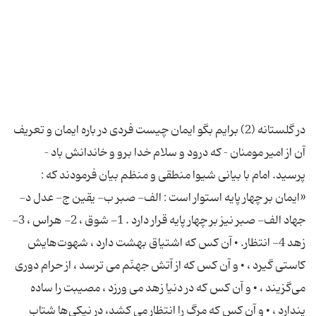
در گلستانه (2) برایم بگو ایمان چیست فردی در باره ایمان و تعریف
آن از امیر مومنان – كه درود و سلام خدا برو و خاندانش باد –
پرسید. امام با بیانی شیوا منطقی و منظم بیان فرمودند كه :
«ایمان بر چهار پایه استوار است : الف- صبر ب- یقین ج- عدل د-
جهاد الف- صبر نیز بر چهار پایه قرار دارد . 1- شوق ، 2- هراس ، 3-
زهد 4- انتظار. • آن كس كه اشتیاق بهشت دارد ، شهوت‌هایش
كاستى گیرد ، • و آن كس كه از آتش جهنّم مى ترسد ، از حرام دورى
مى‌گزیند ، • و آن كس كه در دنیا زهد مى ورزد ، مصیبت را ساده
پندارد ، • و آن كس كه مرگ را انتظار مى كشد، در نیكى‌ها شتاب