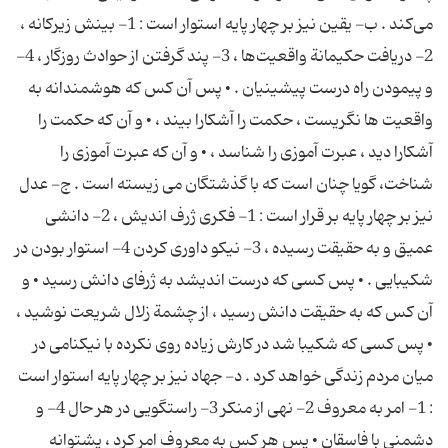
مى‌كند . ب- یقین نیز بر چهار پایه استوار است : 1- بینش زیركانه ،
2- دریافت حكیمانة واقعیت‌ها ، 3- پند گرفتن از حوادث روزگار ، 4-
و پیمودن راه درست پیشینیان . • پس آن كس كه هوشمندانه به
واقعیت ها نگریست ، حكمت را آشكارا بیند ، • و آن كه حكمت را
آشكارا دید ، عبرت آموزى را شناسد ، • و آن كه عبرت آموزى را
شناخت، گویا چنان است كه با گذشتگان مى زیسته است . ج- عدل
نیز بر چهار پایه بر قرار است : 1- فكرى ژرف اندیش ، 2- دانشى
عمیق و به حقیقت رسیده ، 3- نیكو داورى كردن 4- استوار بودن در
شكیبایى . • پس كسى كه درست اندیشد به ژرفاى دانش رسید • و
آن كس كه به حقیقت دانش رسید ، از چشمة زلال شریعت نوشید ،
• پس كسى كه شكیبا شد در كارش زیاده روى نكرده با نیكنامى در
میان مردم زندگى خواهد كرد . د- جهاد نیز بر چهار پایه استوار است
: 1- امر به معروف 2- نهى از منكر 3- راستگویى در هر حال 4- و
دشمنى با فاسقان • پس هر كس به معروف امر كرد ، پشتوانه