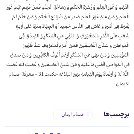
الْفَهْمِ وَ غَوْرِ الْعِلْمِ وَ زُهْرَةِ الْحُكْمِ وَ رَسَاخَةِ الْحِلْمِ فَمَنْ فَهِمَ عَلِمَ غَوْرَ
الْعِلْمِ وَ مَنْ عَلِمَ غَوْرَ الْعِلْمِ صَدَرَ عَنْ شَرَائِعِ الْحُكْمِ وَ مَنْ حَلُمَ لَمْ
یُفَرِّطْ فِى أَمْرِهِ وَ عَاشَ فِى النَّاسِ حَمِیداً وَ الْجِهَادُ مِنْهَا عَلَى أَرْبَعِ
شُعَبٍ عَلَى الْأَمْرِ بِالْمَعْرُوفِ وَ النَّهْیِ عَنِ الْمُنْكَرِ وَ الصِّدْقِ فِى
الْمَوَاطِنِ وَ شَنَآنِ الْفَاسِقِینَ فَمَنْ أَمَرَ بِالْمَعْرُوفِ شَدَّ ظُهُورَ
الْمُؤْمِنِینَ وَ مَنْ نَهَى عَنِ الْمُنْكَرِ أَرْغَمَ أُنُوفَ الْكَافِرِینَ وَ مَنْ صَدَقَ
فِى الْمَوَاطِنِ قَضَى مَا عَلَیْهِ وَ مَنْ شَنِئَ الْفَاسِقِینَ وَ غَضِبَ لِلَّهِ غَضِبَ
اللَّهُ لَهُ وَ أَرْضَاهُ یَوْمَ الْقِیَامَةِ نهج البلاغه حكمت 31 - معرفة اقسام
الایمان
برچسب‌ها
اقسام ایمان