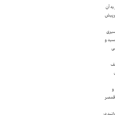
های مجاور به آن
یرپیش
مسیری
 سلفچگان می رسید و
شان می
طف
و
 حرکت کنید و پس از طی 30 کیلومتر به قمصر
ر چاره‎ای ندارید جز آنکه به کاشان برگردید و 30 کیلومتر دیگر به سمت غرب بروید. برای اقامت می‎توانید در