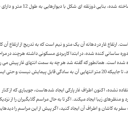
آتشکده که به احتمال زیاد به دستور اردشیر بابکان ساخته شده، بنایی ذوزنقه ای ش
نسان ساخت باستانی با طول حدودا 100 متر است. ارتفاع غار در دهانه آن یک متر و نیم است که به تدریج از ارتفاع آ
 در دوره ساسانی کنده شده، در ابتدا کاربردی مسکونی داشته هرچند در مرا
ه شده است. همانطور که گفته شد هر چه به سمت انتهای غار پیش می رو
ارتفاع آن کاسته شده و دالان تنگ تر و کوتاه تر می شود، تا جاییکه 20 متر انتهایی آن به سادگی قابل پیمایش نیست و حت
در ساختن این غار جز مصالح طبیعی از چیز دیگری استفاده نشده، اکنون اطراف غار پارکی ایجاد شده‎است، جویباری که از کنار
چارطاقی سرچشمه می‎گیرد در امتداد، از کنار غار می‎گذرد و منظره‎ای زیبا ایجاد می‎کند. اگر تا به حال مراسم گلابگیران را از نز
مشاهده نکرده‎اید در فرصت باقیمانده زمان