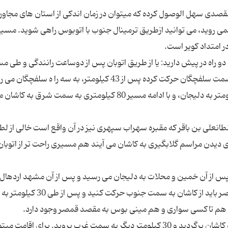
اتوبان تهران به اصفهان، کاشان و اطراف را تبدیل به مقصدی سهل الوصول کرده که می‎توان در زمان اندکی از استان 
 نمی روید، می توانید ازطریق ترمینال جنوب با اتوبوس راهی شوید. مس
 رسید، از قم دو راه در پیش دارید: یا از طریق اتوبان پس از دوساعت رانندگی و طی 
102 کیلومتری به کاشان می رسید؛ راه دیگر از قم به سمت سلفچگان حرکت کرده پس از 43 کیلومتر، به سه را ه
به سمت اصفهان ادامه مسیر می‎دهید. بعد از 62 کیلومتر به دلیجان، و با ادامه مسیر 80 کیلومتری به سمت شرق به کا
سلطانعلی بن باقر که مقبره سهراب سپهری نیز در آن واقع است خالی از ل
 دیدن مراسم گلابگیری به کاشان می آیند هم مسیری راحت تر از اتوبان
و پس از آن خمین و محلات به دلیجان می رسید و پس از آن مشهد اردهال 
کاشان را در پیش رو خواهید داشت. برای رفتن به قمصر باید از کاشان به سمت جنوب
ن هم تاکسی سواری و هم مینی بوس به مقصد قمصر وجود دارد.
برای رفتن به نیاسر از قمص