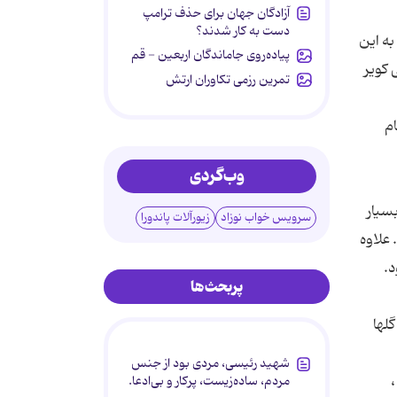
آزادگان جهان برای حذف ترامپ
دست به کار شدند؟
به این
پیاده‌روی جاماندگان اربعین - قم
 طی کویر
تمرین رزمی تکاوران ارتش
نگام
وب‌گردی
تغییراتی بسیار
سرویس خواب نوزاد
زیورآلات پاندورا
 قرب است. علاوه
پربحث‌ها
شناخته شده و توریستی هستند تهیه می‎شود. دراین روستاها که در مناطقی کوهستانی‎تر نسبت به قمصر و نیاسر قرار دارند، گل‎ها
شهید رئیسی، مردی بود از جنس
 ،
مردم، ساده‌زیست، پرکار و بی‌ادعا.