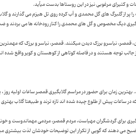
ت و کتیرای مرغوبی نیز در این روستاها بدست می‎آید.
 پر از گلبرگ های گل محمدی و آب کرده روی تل هیزم می گذارند و گلاب ر
بگیری دیگ مخصوص و گل های محمدی را کنار رودخانه ها می بردند و ض
سالیانه حدود 2 میلیون نفر از مراسم گلابگیران کاشان، قمصر، نیاسرو برزک دیدن می‎کنند. قمصر، نیاسر و برزک که مهمتری
نیز جالب توجه هستند و در فاصله کوتاهی از کوهستان و کویر واقع شده اند
ان قرار دارد. بهترین زمان برای حضور در مراسم گلابگیری قمصر ساعات اولیه روز ،
 در ساعات پیش از طلوع چیده شده اند تازه ترند و طبیعتا گلاب بهتری از
لابگیری برای گردشگران مهیاست، مردم قمصر، مردمی مهماندوست و خونگ