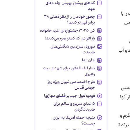
کدهای پیشواز پویش چله دعای
عهد
ا با
چطور خودمان را از نظر ذهنی ۳۸
من
برابر قوی‌تر کنیم؟
کن ۲۰۲۵؛ جشنواره‌ای علیه خانواده
راز افرادی که کمتر ضرر می‌کنند!
ن
دورود، سرزمین شگفتی‌های
 و آب
طبیعت
جان فدا
نماز لیله الدفن برای شهدای بیت
رهبری
طرح اختصاصی تبیان ویژه روز
 یعنی
جهانی قدس
فومو؛ غول جیب‌بر فضای مجازی!
 آنها
۵ غذای سریع و سالم برای
طبیعت‌گردی
رم و
نتیجه حمله آمریکا به ایران
چیست؟
با حوصله هستند و به گونه ای فرایند تهیه گلاب را توضیح می دهند که گویی از تکرار این توضیحات خودشان لذت بیشتری می‎برند تا