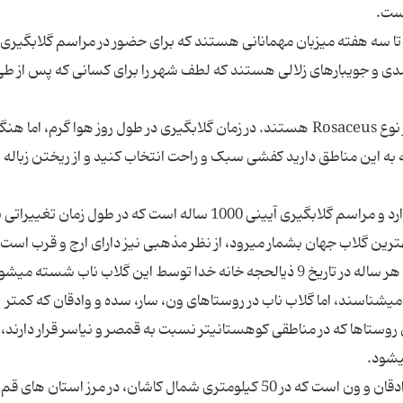
است.
ا سه هفته میزبان مهمانانی هستند که برای حضور در مراسم گلابگیری 
فر می‎کنند. این دو شهر پر از باغ‎های گل‎ محمدی و جویبارهای زلالی هستند که لطف شهر را برای کسانی که پس از
گل محمدی که در کاشان و اطراف آن کشت می‎شود، از نوع Rosaceus هستند. در زمان گلابگیری در طول روز هوا گرم، اما ه
است در گشتی که به این مناطق دارید کفشی سبک و راحت انتخاب کنید و از ریختن زباله
کاشت گل‎محمدی در ایران قدمتی حدود 7 هزار ساله دارد و مراسم گلابگیری آیینی 1000 ساله است که در طول زمان 
جزیی داشته است. گلاب قمصر که از نظر مرغوبیت بهترین گلاب جهان بشمار می‎رود، از نظر مذهبی نیز دارای ارج و
هرچند در دنیا قمصر را بعنوان مهد مرغوب‎ترین گلاب می‎شناسند، اما گلاب ناب در روستاهای ون، سار، سده و وادقان که کمتر
مرغوب ترین گلاب در این منطقه مربوط به روستای وادقان و ون است که در 50 کیلومتری شمال کاشان، در مرز استان های قم