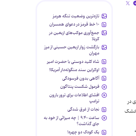
تازه‌ترین وضعیت تنگه هرمز
۱۰ خط قرمز در دعوای همسران
جمع‌آوری موکب‌های اربعین در
کربلا
بازگشت زوار اربعین حسینی از مرز
مهران
شاه کلید دوستی با حضرت امیر
اوکراین سند منگوله‌دار آمریکا!
آگاهی بدون فرسودگی
فرمول شکست پنتاگون
افشای اطلاعات برای ترور بارون
ون می‎آید. کاشان شهری در
ترامپ
نجات از غرق شدگی
انی و خشک
ساعت ۹:۴۰ | چه میراثی از خود به
جای گذاشت؟
که
یک کودک دو چهره!