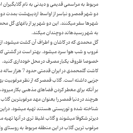
مربوط به مراسمی قدیمی و دیدنی به نام گلابگیران 
دو شهر قمصر و نیاسر از اواسط اردیبهشت بمدت دو ت
شهرها س
به شهر رسیده‎اند دوچندان می‎کند.
غروب و شب هوا سرد می‎شود. بهتر 
خصوصا ظروف یکبار مصرف در محل خودداری کنید.
بر آنکه برای معطر کردن فضاهای مذهبی بکار می‎رود، هر ساله در تاریخ 9 ذی‎الحجه خانه خدا توسط این گلاب ناب شسته می‎شود.
دیرتر شکوفا می‎شوند و گلاب غلیظ تری در آنها تهیه می‎شود.