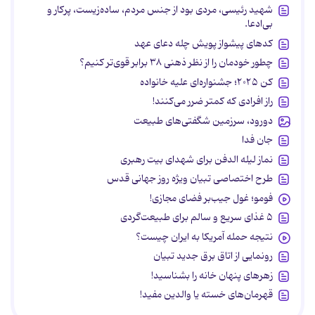
شهید رئیسی، مردی بود از جنس مردم، ساده‌زیست، پرکار و
بی‌ادعا.
کدهای پیشواز پویش چله دعای عهد
چطور خودمان را از نظر ذهنی ۳۸ برابر قوی‌تر کنیم؟
کن ۲۰۲۵؛ جشنواره‌ای علیه خانواده
راز افرادی که کمتر ضرر می‌کنند!
دورود، سرزمین شگفتی‌های طبیعت
جان فدا
نماز لیله الدفن برای شهدای بیت رهبری
طرح اختصاصی تبیان ویژه روز جهانی قدس
فومو؛ غول جیب‌بر فضای مجازی!
۵ غذای سریع و سالم برای طبیعت‌گردی
نتیجه حمله آمریکا به ایران چیست؟
رونمایی از اتاق برق جدید تبیان
زهرهای پنهان خانه را بشناسید!
قهرمان‌های خسته یا والدین مفید!