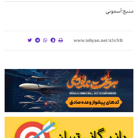
منبع:آسمونی