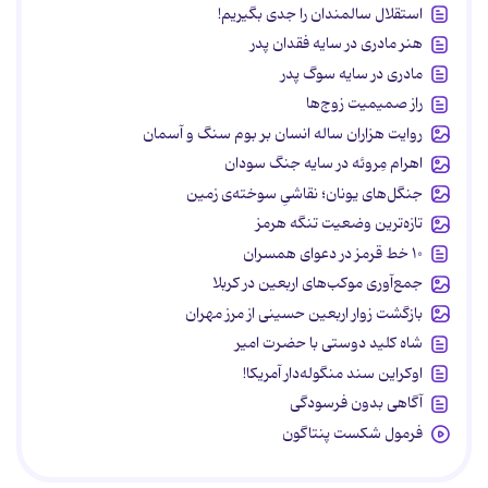
استقلال سالمندان را جدی بگیریم!
هنر مادری در سایه‌ فقدان پدر
مادری در سایه سوگ پدر
راز صمیمیت زوج‌ها
روایت هزاران ساله انسان بر بوم سنگ و آسمان
اهرام مِروئه در سایه جنگ سودان
جنگل‌های یونان؛ نقاشیِ سوخته‌ی زمین
تازه‌ترین وضعیت تنگه هرمز
۱۰ خط قرمز در دعوای همسران
جمع‌آوری موکب‌های اربعین در کربلا
بازگشت زوار اربعین حسینی از مرز مهران
شاه کلید دوستی با حضرت امیر
اوکراین سند منگوله‌دار آمریکا!
آگاهی بدون فرسودگی
فرمول شکست پنتاگون