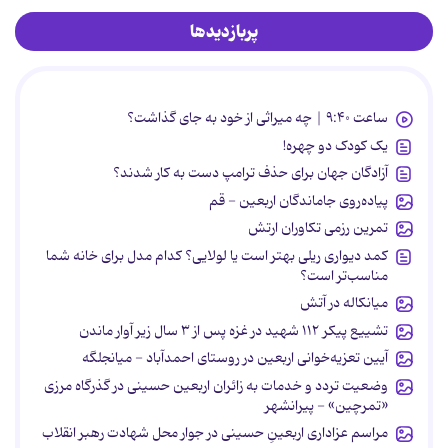
پربازدیدها
ساعت ۹:۴۰ | چه میراثی از خود به جای گذاشت؟
یک کودک دو چهره!
آزادگان جهان برای حذف ترامپ دست به کار شدند؟
پیاده‌روی جاماندگان اربعین - قم
تمرین رزمی تکاوران ارتش
کمد دیواری ریلی بهتر است یا لولایی؟ کدام مدل برای خانه شما
مناسب‌تر است؟
میانکاله در آتش
تشییع پیکر ۱۱۲ شهید در غزه پس از ۳ سال زیر آوار ماندن
آیین تعزیه‌خوانی اربعین در روستای احمدآباد - میانجلگه
وضعیت تردد و خدمات به زائران اربعین حسینی در گذرگاه مرزی
«تمرچین» - پیرانشهر
مراسم عزاداری اربعینِ حسینی در جوار محل شهادت رهبر انقلاب