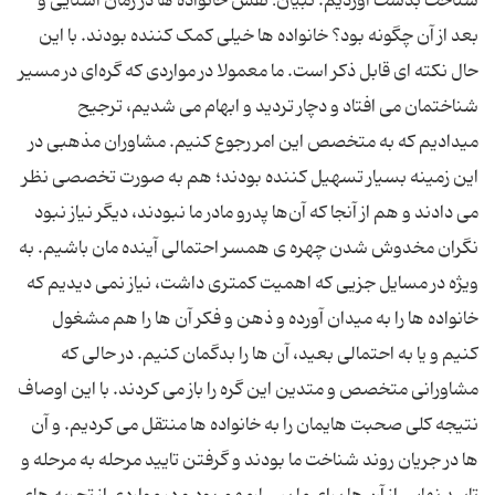
شناخت بدست آوردیم. تبیان: نقش خانواده ها در زمان آشنایی و
بعد از آن چگونه بود؟ خانواده ها خیلی کمک کننده بودند. با این
حال نکته ای قابل ذکر است. ما معمولا در مواردی که گره‌ای در مسیر
شناختمان می افتاد و دچار تردید و ابهام می شدیم، ترجیح
میدادیم که به متخصص این امر رجوع کنیم. مشاوران مذهبی در
این زمینه بسیار تسهیل کننده بودند؛ هم به صورت تخصصی نظر
می دادند و هم از آنجا که آن‌ها پدرو مادر ما نبودند، دیگر نیاز نبود
نگران مخدوش شدن چهره ی همسر احتمالی آینده مان باشیم. به
ویژه در مسایل جزیی که اهمیت کمتری داشت، نیاز نمی دیدیم که
خانواده ها را به میدان آورده و ذهن و فکر آن ها را هم مشغول
کنیم و یا به احتمالی بعید، آن ها را بدگمان کنیم. در حالی که
مشاورانی متخصص و متدین این گره را باز می کردند. با این اوصاف
نتیجه کلی صحبت هایمان را به خانواده ها منتقل می کردیم. و آن
ها در جریان روند شناخت ما بودند و گرفتن تایید مرحله به مرحله و