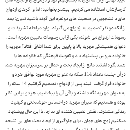
تایید نهایی از آن ها برای ما بسیارمهم بود و در مواردی از تجربه های
کارسازشان استفاده می کردیم. بیشتر بخوانید: اما و اگرهای ازدواج
های دانشجویی در صحبت های دونفره این گونه باشید تبیان: بعد
از آنکه دو نفر تصمیم به ازدواج می گیرند، وارد مراحله تشریفات و
رسومات ازدواج می شوند، یکی از این رسومات تعیین مهریه است.
دعوای همیشگی مهریه بالا یا پایین برای شما اتفاق افتاد؟ مهریه را
خانواده عروس پیشنهاد داد و کفویت فرهنگی که خانواده ها با
همدیگر داشتند مانع از ایجاد بحث و جدال بر سر میزان مهریه شد.
در آن جلسه تعداد 114 سکه به عنوان مهریه مورد توافق هر دو
خانواده قرار گرفت البته پس از ازدواج؛ تصمیم گرفتیم 14 سکه را
به عنوان مهریه نگه داشته و باقی آن را ببخشیم. هر دو بر این نظر
بوده و هستیم که میزان مهریه در احساس خوشبختی و کیفیت
زندگی مشترک، نقش تعیین ‌کننده ای ندارد. با این حال پیشنهاد
میکنیم زوج های جوان، برای جلوگیری از ایجاد بحث های بی نتیجه