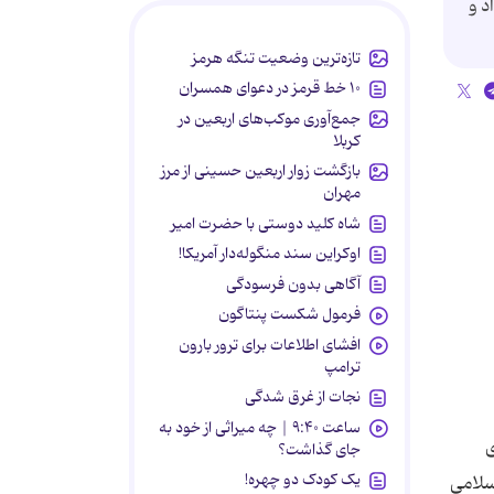
د و
تازه‌ترین وضعیت تنگه هرمز
۱۰ خط قرمز در دعوای همسران
جمع‌آوری موکب‌های اربعین در
کربلا
بازگشت زوار اربعین حسینی از مرز
مهران
شاه کلید دوستی با حضرت امیر
اوکراین سند منگوله‌دار آمریکا!
آگاهی بدون فرسودگی
فرمول شکست پنتاگون
افشای اطلاعات برای ترور بارون
ترامپ
نجات از غرق شدگی
ساعت ۹:۴۰ | چه میراثی از خود به
ی
جای گذاشت؟
یک کودک دو چهره!
اسلامی