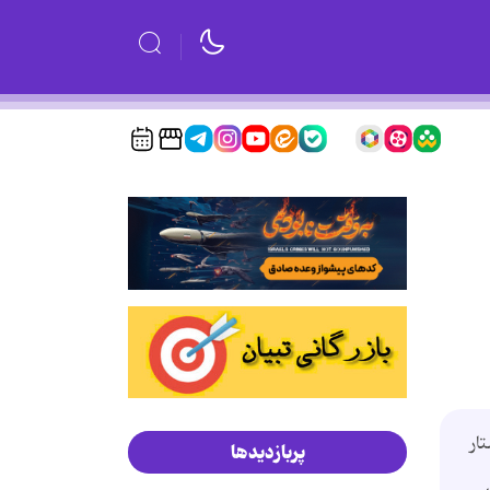
ار
پربازدیدها