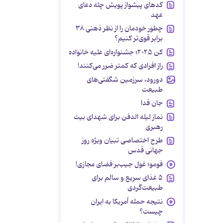
کدهای پیشواز پویش چله دعای
عهد
چطور خودمان را از نظر ذهنی ۳۸
برابر قوی‌تر کنیم؟
کن ۲۰۲۵؛ جشنواره‌ای علیه خانواده
راز افرادی که کمتر ضرر می‌کنند!
دورود، سرزمین شگفتی‌های
طبیعت
جان فدا
نماز لیله الدفن برای شهدای بیت
رهبری
طرح اختصاصی تبیان ویژه روز
جهانی قدس
فومو؛ غول جیب‌بر فضای مجازی!
۵ غذای سریع و سالم برای
طبیعت‌گردی
نتیجه حمله آمریکا به ایران
چیست؟