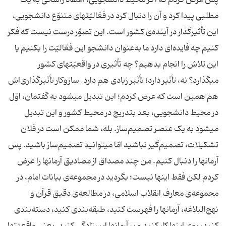
پس عرض کردم که اگر محیط دانشجویی، اعتقاد راسخی به یک
مطلبی پیدا کرد و آن را دنبال کرد در فعّالیّتهای متنوّع دانشجویی،
این تأثیرگذار در آینده‌ی کشور است. این تصوّر درست نیست که فکر
کنیم چه فایده‌ای دارد ما به‌عنوان دانشجو این فعّالیّت را بکنیم یا
این تلاش را انجام بدهیم؟ چه تأثیری در واقعیّتهای کشور
میگذارد؟ نه، تأثیر دارد؛ تأثیر زیادی هم دارد. سازوکار تأثیرگذاری‌اش
هم همین است که عرض کردم؛ این تبدیل میشود به گفتمان، اوّل
در محیط دانشجویی، بعد بتدریج در محیط کشور و این تبدیل
میشود به یک عنصر تصمیم‌ساز. بله، شما ممکن است در فلان
تشکیلات، تصمیم‌گیر نباشید امّا میتوانید تصمیم‌ساز باشید. پس
آرمانها را دنبال کنیم. من چند مصداق از مصادیق آرمانها را عرض
کردم لکن فقط اینها نیست؛ بگردید در مجموعه‌ی بیانات امام، در
مجموعه‌ی معارف انقلاب اسلامی، در مطالعه‌ی دقیق قرآن و
نهج‌البلاغه، آرمانها را فهرست کنید، طبقه‌بندی کنید، دسته‌بندی