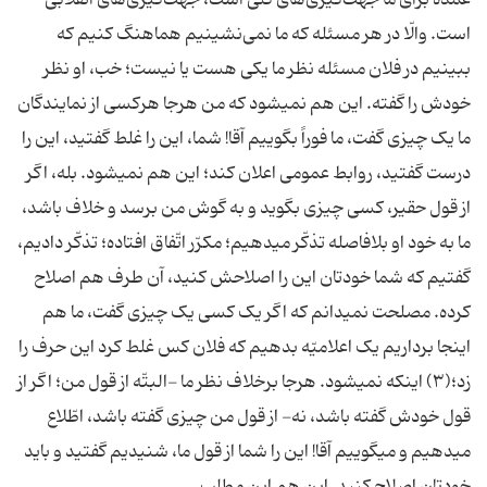
عمده برای ما جهت‌گیری‌های کلّی است، جهت‌گیری‌های انقلابی
است. والّا در هر مسئله که ما نمی‌نشینیم هماهنگ کنیم که
ببینیم در فلان مسئله نظر ما یکی هست یا نیست؛ خب، او نظر
خودش را گفته. این هم نمیشود که من هرجا هرکسی از نمایندگان
ما یک چیزی گفت، ما فوراً بگوییم آقا! شما، این را غلط گفتید، این را
درست گفتید، روابط عمومی اعلان کند؛ این هم نمیشود. بله، اگر
از قول حقیر، کسی چیزی بگوید و به گوش من برسد و خلاف باشد،
ما به خود او بلافاصله تذکّر میدهیم؛ مکرّر اتّفاق افتاده؛ تذکّر دادیم،
گفتیم که شما خودتان این را اصلاحش کنید، آن طرف هم اصلاح
کرده. مصلحت نمیدانم که اگر یک کسی یک چیزی گفت، ما هم
اینجا برداریم یک اعلامیّه بدهیم که فلان کس غلط کرد این حرف را
زد؛(۳) اینکه نمیشود. هرجا برخلاف نظر ما -البتّه از قول من؛ اگر از
قول خودش گفته باشد، نه- از قول من چیزی گفته باشد، اطّلاع
میدهیم و میگوییم آقا! این را شما از قول ما، شنیدیم گفتید و باید