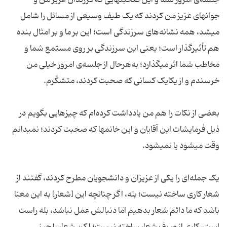
جلسه‌ی امروز شما و این صحبتهایی که فرزندان عزیز من و
جوانهای عزیز من کردند که یک طیف وسیعی از مسائل را شامل
میشد، همه نشانه‌های سرزندگی است؛ این بر ما و بر امثال بنده
هم تأثیرگذار است؛ یعنی این سرزندگی بر روی مستمع شما و
مخاطب شما اثر میگذارد؛ به‌هرحال از جلسه‌ی امروز خیلی من
خرسندم و از یکایک کسانی که صحبت کردند، متشکّرم.
بعضی از نکات را هم من یادداشت کرده‌ام که چیزهایی بگویم در
ذیل فرمایشات این آقایان و این خانمها که صحبت کردند؛ نمیدانم
وقت میشود یا نمیشود.
یک جمله‌ای را یکی از عزیزان و دانشجویان مطرح کردند، گفتند از
شعار کاری ساخته نیست؛ بله، اگر چنانچه این [شعار] به این معنا
باشد که ما دائم شعار بدهیم امّا دنبالش عمل نباشد، بله راست