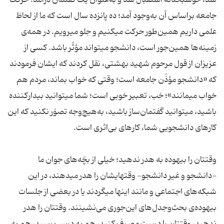
شد، خوشبختانه استقبال شد و به‌عنوان یک گفتمان درآمد؛ حرکت
جامعه براساس آن به‌وجود آمد؛ ده پانزده سال است که ما از لحاظ
علمی داریم همین‌طور حرکت میکنیم و جلو میرویم. در همه‌ی
زمینه‌ها همین‌جور است، دانشجو میتواند مؤثّر باشد. کسی از
عزیزان از قول مرحوم شهید بهشتی، نقل کردند که ایشان فرمودند
که «دانشجو مؤذّن جامعه است؛ وقتی که خواب بماند، مردم هم
خواب میمانند»؛ خب، تعبیر خوبی است؛ شما میتوانید بیدارکننده
باشید، میتوانید گفتمان‌ساز باشید، به‌هیچ‌وجه تصوّر نکنید که این
کارهای دانشجویی شما، کارهای بی‌اثری است.
وقتتان را بیهوده به هدر ندهید؛ خیلی از بچّه‌های جوان ما
-دانشجو و غیر دانشجو- وقتهایشان را هدر میدهند، در این
شبکه‌های اجتماعی و مانند اینها میگردند یا در بعضی از جلسات
بیهوده‌ی بحث‌وجدل‌های این‌جوری می‌نشینند. وقتتان را هدر