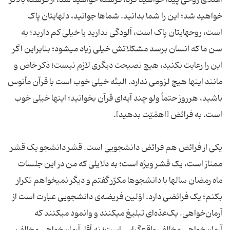
اعتلای روحی پیدا خواهید کرد، فرشته خواهید شد، از فرشته بالاتر
خواهید شد؛ این را شما بدانید. شماها جوانید، دلهایتان پاک
است، روحهایتان پاک است، آلودگی ندارید یا خیلی کم دارید؛ به
سن ما که انسان برسد مشکلاتش خیلی زیاد میشود؛ بنابراین اگر
این را رعایت بکنید، هیچ نصیحت دیگری لازم نیست؛ ذکر خاص و
مانند اینها هیچ لزومی ندارد. البتّه خیلی خوب است با قرآن مأنوس
باشید، هرروز حتماً ولو چند آیه‌ای قرآن بخوانید؛ اینها خیلی خوب
است. به فرائض [اهمّیّت بدهید].
یکی از فرائض هم فرائض دانشجویی است. قشر دانشجو یک قشر
ممتاز است، یک قشر ویژه است؛ به دلایلی که من در این جلسات
ماه رمضان سالها با دانشجوها مکرّر گفتم و دیگر نمیخواهم تکرار
بکنم؛ یک فرائضی دارد. اوّلین فریضه‌ی دانشجویی عبارت است از
آرمان‌خواهی. یک‌عدّه‌ای تبلیغ میکنند و وانمود میکنند که