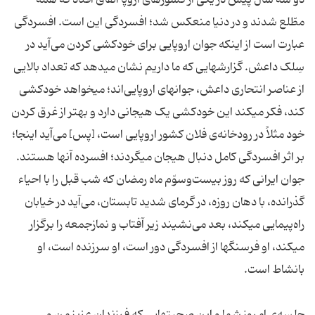
دو سه سال پیش در یکی از کشورهای اروپا اتّفاق افتاد که همه
مطّلع شدند و در دنیا منعکس شد؛ افسردگی این است. افسردگی
عبارت است از اینکه جوان اروپایی برای خودکشی کردن می‌آید در
سِلک داعش. گزارشهایی که ما داریم نشان میدهد که تعداد بالایی
از عناصر انتحاری داعش، جوانهای اروپایی‌اند؛ میخواهد خودکشی
کند، فکر میکند این خودکشی یک هیجانی دارد و بهتر از غرق کردن
خود مثلاً در رودخانه‌ی فلان کشور اروپایی است، [پس] می‌آید اینجا؛
بر اثر افسردگی کامل دنبال هیجان میگردند؛ افسرده آنها هستند.
جوان ایرانی که روز بیست‌وسوّم ماه رمضان که شب قبل را با احیاء
گذرانده، با دهان روزه، در گرمای شدید تابستان، می‌آید در خیابان
راه‌پیمایی میکند، بعد می‌نشیند زیر آفتاب و نمازجمعه را برگزار
میکند، او فرسنگها از افسردگی دور است، او سرزنده است، او
بانشاط است.