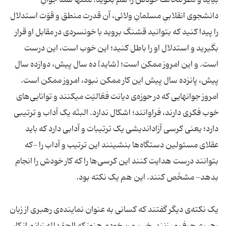
بیاید و نظر مخالف خودش را هم بگوید؛ منتها شما جوانِ
دانشجوی انقلابیِ مسلمانِ ولائی، آن قدرت منطق و قوّت استدلال
را پیدا کنید که بتوانید قشنگ بروید با خونسردی در مقابل او قرار
بگیرید و استدلال او را باطل کنید؛ این خوب است، این درست
است. و این امروز ممکن است؛ [شاید] ده سال پیش، دوازده سال
پیش، پانزده سال پیش این کار ممکن نبود، امروز ممکن است.
امروز جوانهایی که در حوزه‌ی دیانت فعّالیّت میکنند و توانایی‌های
خوب فکری دارند، فراوانند؛ اشکال ندارد. البتّه یک آداب و ترتیبی
دارد؛ یعنی کرسی آزاداندیشی یک ترتیبات و آدابی دارد که باید
عقلای مسئولین دستگاه‌ها بنشینند این ترتیب و آداب را -که
بتوانند درست هدایت کنند این کرسی‌ها را که کار خودش را انجام
بدهد- مشخّص کنند. این هم یک نکته بود.
یک نکته‌ی دیگر گفتند که کسانی به عنوان نماینده‌ی رهبری از زبان