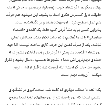
میگوید؛ شعار هم حرف است، هم عمل است. حالا هم همین را
بِهتان میگویم؛ اگر شعار، خوب، پُرمحتوا، پُرمضمون، حاکی از یک
حقیقت قابل گسترش فکری انتخاب بشود، این میشود هم حرف،
هم عمل؛ مطرح کردن آن جهت‌دهنده و برانگیزاننده است.
بنابراین کسی بیاید مثلاً فرض کنید فقط یک کلمه‌ی «اقتصاد
مقاومتی» را که ما گفتیم، دائم بیاید تکرار بکند، دنبالش عملی
نباشد، بله، از صِرف گفتن این حرف، کاری ساخته نیست؛ امّا خود
این شعار «اقتصاد مقاومتی» اگر در دل و زبان فعّالان کشور که از
جمله‌ی مهم‌ترین‌اش شما دانشجوها هستید، دنبال بشود و تکرار
بشود -که حالا اگر ان‌شاءالله فرصت شد تا قبل از اذان، عرض
میکنم- آن‌وقت مهم است.
یک [تعداد] مطلب دیگری که گفته شد، سخت‌گیری بر تشکّلهای
انقلابی است؛ که این را چند نفر از این جوانهای عزیز اینجا مطرح