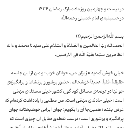
در بیست و چهارمین روز ماه مبارک رمضان ۱۴۳۶
در حسینیه‌ی امام خمینی رحمه‌الله
بسم‌الله‌الرّحمن‌الرّحیم‌(۱)
الحمدلله ربّ العالمین و الصّلاة و السّلام علی سیّدنا محمّد و ءاله
الطّاهرین سیّما بقیّة الله فی الارضین.
خیلی خوش آمدید عزیزان من، جوانان خوب؛ و من از این جلسه
حقیقتاً، قلباً، عمیقاً خوشحالم. حضور پرشور و پرنشاط و پرانگیزه‌ی
جوانها در عرصه‌ی مسائل گوناگون کشور خیلی مسئله‌ی مهمّی
است؛ خیلی حادثه‌ی مهمّی است. من مطلبی را یادداشت کرده‌ام که
عرض بکنم؛ همین‌جا آن را بگویم: جوان ایرانی خوشبختانه جوان
پرانگیزه و پرشوری است؛ درست نقطه‌ی مقابل آن چیزی است که