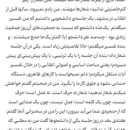
است، کاری از صِرف شعار ساخته نیست؛ لکن شعار را چیز
کم‌خاصیّتی ندانید؛ شعارها مهمّند. من یادم نمیرود، سالها قبل از
انقلاب در مشهد، یک جلسه‌ی دانشجویی داشتیم که من تفسیر
میگفتم. یک‌عدّه دانشجو که نسبت به جمعیّت‌های آن‌روز جمعیّت
زیادی بود -چندصد نفر دانشجو [یا] کمتر یک‌جا جمع میشدند- و
بنده تفسیر میگفتم؛ حالا تفاصیلش زیاد است. یکی در آن جلسه
شعار داد؛ بنده آن جلسه را با یک ترتیبی، با یک پیش‌بینی‌ای پیش
میبردم؛ یعنی مباحث اساسی و اصولیِ انقلابی را در خلال تفسیر
آیات منتقل میکردم؛ دلم نمیخواست با کارهای ظاهری، دستگاه
حسّاس بشود و جلوی کار ما را بگیرد. من در صحبتم گفتم خواهش
میکنم شعار ندهید؛ شعار نه حرف است، نه عمل است؛ حرف
نیست، چون یک کلمه است؛ عمل نیست، چون یک صدایی است
که از حنجره‌ی شما می‌آید بیرون؛ این را من در سخنرانی آنجا گفتم.
هفته‌ی بعد در روز جلسه یکی از دانشجوها گفت من به مطلبی که