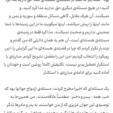
بود- گفته‌ایم که فقط در مسئله‌ی هسته‌ای شما حق دارید مذاکره
کنید؛ در هیچ مسئله‌ی دیگری حق ندارید مذاکره کنید، و
نمیکنند. آن طرف مقابل، گاهی مسائل منطقه و سوریه و یمن و
مانند اینها را پیش میکشد، اینها میگویند ما در این زمینه‌ها با شما
صحبتی نداریم و صحبت نمیکنند. مذاکره فقط در زمینه‌ی
مسئله‌ی هسته‌ای است، آن هم به همان دلایلی که من گفتم و
چندبار تکرار کردم که چرا در قضیّه‌ی هسته‌ای ما این گرایش را، این
رویکرد را انتخاب کردیم؛ من این را مفصّل تشریح کردم. مبارزه‌ی با
استکبار تعطیل‌پذیر نیست، تکلیفش کاملاً روشن است و خودتان را
آماده کنید برای ادامه‌ی مبارزه‌ی با استکبار.
یک مسئله‌ای که اخیراً مطرح کردند، مسئله‌ی ازدواج جوانها بود که
خب، همه -پسر و دختر- مطمئنّاً علاقه‌مندند. من همین‌جا به
توصیه‌ی این جوان عزیزی که از من خواستند به پدر و مادرها تذکّر