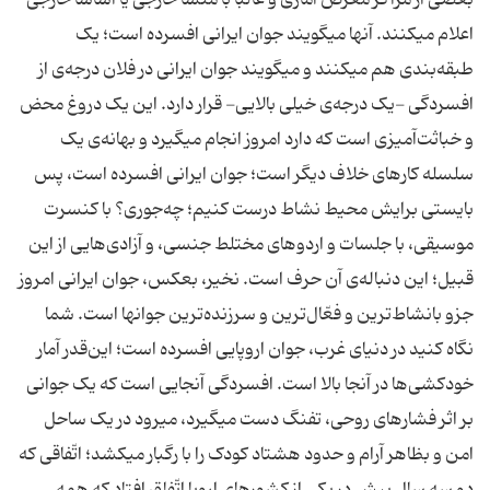
بعضی از مراکز مغرض آماری و غالباً با منشأ خارجی یا اساساً خارجی
اعلام میکنند. آنها میگویند جوان ایرانی افسرده است؛ یک
طبقه‌بندی هم میکنند و میگویند جوان ایرانی در فلان درجه‌ی از
افسردگی -یک درجه‌ی خیلی بالایی- قرار دارد. این یک دروغ محض
و خباثت‌آمیزی است که دارد امروز انجام میگیرد و بهانه‌ی یک
سلسله کارهای خلاف دیگر است؛ جوان ایرانی افسرده است، پس
بایستی برایش محیط نشاط درست کنیم؛ چه‌جوری؟ با کنسرت
موسیقی، با جلسات و اردوهای مختلط جنسی، و آزادی‌هایی از این
قبیل؛ این دنباله‌ی آن حرف است. نخیر، بعکس، جوان ایرانی امروز
جزو بانشاط‌ترین و فعّال‌ترین و سرزنده‌ترین جوانها است. شما
نگاه کنید در دنیای غرب، جوان اروپایی افسرده است؛ این‌قدر آمار
خودکشی‌ها در آنجا بالا است. افسردگی آنجایی است که یک جوانی
بر اثر فشارهای روحی، تفنگ دست میگیرد، میرود در یک ساحل
امن و بظاهر آرام و حدود هشتاد کودک را با رگبار میکشد؛ اتّفاقی که