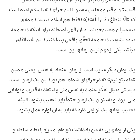
مسائل شخصی را هم یواش یواش محدود کنند به مسائل
قبرستان و قبر و مجلس عقد و از این حرفها؛ نه، اسلام آمده است
که «الّا لِیُطاعَ بِاِذنِ الله»؛(۵) فقط هم اسلام نیست؛ همه‌ی
پیغمبران همین‌جورند. ادیان الهی آمده‌اند برای اینکه در جامعه
پیاده بشوند، در جامعه تحقّق واقعی پیدا کنند؛ این باید اتّفاق
بیفتد. یکی از مهم‌ترین آرمانها این است.
یک آرمان دیگر عبارت است از آرمان اعتماد به نفس؛ یعنی همین
«ما میتوانیم» که در حرفهای شماها هم بود؛ این یک آرمان است.
بایستی دنبال تفکّر اعتماد به نفس ملّی و اعتقاد به قدرت و توانایی
ملّی [بود] و به‌عنوان یک آرمان حتماً باید تعقیب بشود. البتّه
تعقیب آرمانها یک لوازمی دارد که باید به آن لوازم عمل بشود.
یکی از آرمانهایی که من یادداشت کرده‌ام، مبارزه با نظام سلطه و