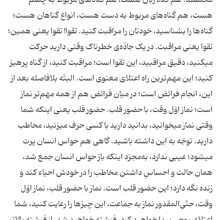
مختلفند؛ هم گناه زبان هست، هم گناه‌های مربوط به چشم
هست، هم گناه‌های مربوط به دست هست، انواع گناهان هست؛
گناه‌ها را بشناسید، خودتان را مراقبت کنید. تقوا! تقوا یعنی همین؛
تقوا یعنی مراقبت. در یک جادّه‌ی خطرناک وقتی دارید حرکت
میکنید، دقیق مراقبید، این تقوا است؛ مراقبت کنید، از گناه پرهیز
کنید؛ این مهم‌ترین راه اعتلای معنوی است. البتّه بلافاصله بعد از
این، انجام فرائض است؛ در میان فرائض هم از همه مهم‌تر نماز
است؛ نماز اوّل وقت، با حضور قلب. حضور قلب یعنی اینکه شما
وقتی نماز میخوانید، بدانید دارید با کسی حرف میزنید، مخاطب
دارید. توجّه به این داشته باشید. گاهی هم حواس انسان پرت
میشود؛ عیبی ندارد، به‌مجرّد اینکه باز حواس انسان جمع شد،
همان حالت و احساسِ داشتن مخاطب را در خودش احیاء کند و
زنده نگه دارد؛ این حضور قلب است. نماز با حضور قلب، نماز اوّل
وقت، حتّی‌المقدور نماز به جماعت، این چیزها را رعایت کنید، شما