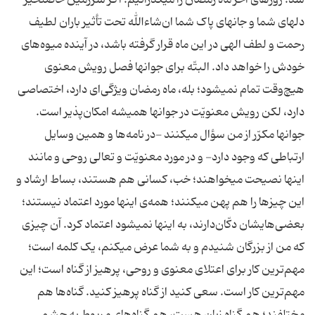
شد؛ روزهای آخر ماه رمضان را میگذرانیم. اگر سرزمین حاصلخیز
دلهای شما و جانهای پاک شما ان‌شاءالله تحت تأثیر باران لطیف
رحمت و لطف الهی در این ماه قرار گرفته باشد، در آینده میوه‌های
خودش را خواهد داد. البتّه برای جوانها فصل رویش معنوی
هیچ‌وقت تمام نمیشود؛ بله، ماه رمضان ویژگی‌ای دارد، اختصاصی
دارد، لکن رویش معنویّت در جوانها همیشه امکان‌پذیر است.
جوانها مکرّر از من سؤال میکنند -در نامه‌ها و همین وسایل
ارتباطی که وجود دارد- و در مورد معنویّت و تعالی روحی و مانند
اینها نصیحت میخواهند؛ خب، کسانی هم هستند، بساط ارشاد و
این چیزها را هم پهن میکنند؛ همه‌ی اینها مورد اعتماد نیستند؛
بعضی‌هایشان دکّان‌دارند، به اینها نمیشود اعتماد کرد. آن چیزی
که من از بزرگان شنیدم و به شما عرض میکنم، یک کلمه است؛
مهم‌ترین کار برای اعتلای معنوی و روحی، پرهیز از گناه است؛ این
مهم‌ترین کار است. سعی کنید از گناه پرهیز کنید. گناه‌ها هم