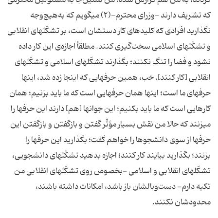
کردند، به من هم گزارش شده. من همین‌جا به مسئولین محترمی
که تشریف دارند -وزرای محترم-(۲) میگویم که به‌هیچ‌وجه
نگذارید افرادی که کلیدهای کار دستشان است، بر تشکّلهای انقلابی
و تشکّلهای اسلامی سخت‌گیری کنند. مطلقاً اجازه‌ی این کار داده
نشود و فضا را تنگ نکنند؛ بگذارند تشکّلهای اسلامی و تشکّلهای
انقلابی [کار کنند]. خب، همین حرفهایی که اینجا زده شد، اینها
حرفهای ما است؛ اینها همان حرفهایی است که ما باید بزنیم؛ همان
کارهایی است که ما باید بکنیم؛ این جوانها [هم] دارند این حرفها را
میزنند که حالا من نقش بسیار مؤثّر گفتن و بازگفتن و بازگفتن این
حرفها از سوی دانشجوها را خواهم گفت؛ بگذارید این حرفها را
بزنند؛ بگذارید بیایند کار کنند؛ اجازه بدهید تشکّلهای دانشجویی،
تشکّلهای انقلابی و اسلامی -بخصوص روی تشکّلهای انقلابی من
تکیه دارم- دست‌وبالشان باز باشد، امکانات داشته باشند،
محدودشان نکنند.