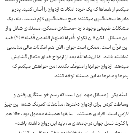
بدهم، به پدرها و مادرها تذکّر میدهم؛ من خواهش میکنم و تقاضا
میکنم از شماها که یک خرده امکانات ازدواج را آسان کنید. پدر و
مادرها سخت‌گیری میکنند؛ هیچ سخت‌گیری لازم نیست. بله، یک
مشکلات طبیعی وجود دارد -مسئله‌ی مسکن، مسئله‌ی شغل و از
این مسائل- لکن «اِن یَکونوا فُقَرآءَ یُغنِهِمُ اللهُ مِن فَضلِه»؛(۴) خب،
این قرآن است. ممکن است جوان، الان هم امکانات مالی مناسبی
نداشته باشد، امّا ان‌شاءالله بعد از ازدواج خدای متعال گشایش
میدهد. ازدواج جوانها را متوقّف نکنند؛ من خواهش میکنم که
پدرها و مادرها به این مسئله توجّه کنند.
البتّه یکی از مسائل مهم این است که رسم خواستگاری رفتن و
وساطت کردن برای ازدواج دخترها، متأسّفانه کمرنگ شده؛ این چیز
لازمی است. افرادی هستند -سابقها همیشه معمول بود، حالا هم
با کثرت نسل جوان در جامعه‌ی ما، باید این رواج داشته باشد-