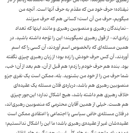
رهبری حرف میزنند. خب، من خودم هنوز که الحمّدلله زبانم از کار
نیفتاده؛ حرف خود من که مقدّم به حرف آنها است. آنچه من
میگویم، حرف من آن است؛ کسانی هم که حرف میزنند
-نمایندگان رهبری و منصوبین رهبری و مانند اینها که تعداد
زیادی‌اند- از قول رهبری نمیگویند؛ این را توّجه داشته باشید. در
همین مسئله‌ای که بالخصوص اسم آوردند، آن کسی را که اسم
آوردند، آن کس حرف خودش را زده بود؛ از زبان رهبری چیزی نگفته
بود. بنده هم حرف خودم را زدم؛ هم قبل از آن، هم بعد از آن؛ خب،
شما حرف من را از خود من بشنوید. بله، ممکن است یک نفری جزو
منصوبین رهبری هم باشد، درباره‌ی فلان مسئله یک عقیده‌ای
خلاف رهبری هم داشته باشد، هیچ اشکال ندارد؛ این‌جور چیزی
هم هست. خیلی از همین آقایان محترمی که منصوبین رهبری‌اند،
در فلان مسئله‌ی خاصّ سیاسی یا اجتماعی یا اعتقادی ممکن است
عقیده‌شان غیر از عقیده‌ی رهبری باشد؛ ما این را اشکال ندانستیم؛