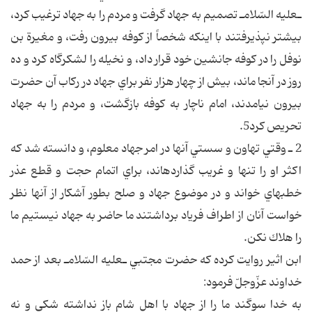
ـ‎عليه السّلام‎ـ تصميم به جهاد گرفت و مردم را به جهاد ترغيب كرد،
بيشتر نپذيرفتند با اينكه شخصاً از كوفه بيرون رفت، و مغيرة بن
نوفل را در كوفه جانشين خود قرار داد، و نخيله را لشكرگاه كرد و ده
روز در آنجا ماند، بيش از چهار هزار نفر براي جهاد در ركاب آن حضرت
بيرون نيامدند، امام ناچار به كوفه بازگشت، و مردم را به جهاد
تحريص كرد5.
2 ـ وقتي تهاون و سستي آنها در امر جهاد معلوم، و دانسته شد كه
اكثر او را تنها و غريب گذارده‎اند، براي اتمام حجت و قطع عذر
خطبه‎اي خواند و در موضوع جهاد و صلح بطور آشكار از آنها نظر
خواست آنان از اطراف فرياد برداشتند ما حاضر به جهاد نيستيم ما
را هلاك نكن.
ابن اثير روايت كرده كه حضرت مجتبي ـ‎عليه السّلام‎ـ بعد از حمد
خداوند عزّوجلّ فرمود:
به خدا سوگند ما را از جهاد با اهل شام باز نداشته شكي و نه