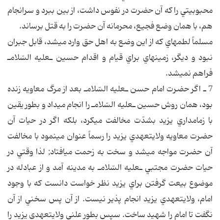
محبوبيتي را كه آن حضرت در نفوس داشت، از بين ببرد و سرانجام
هم، با همان وضع فجيع، محرمانه آن حضرت را به قتل برساند.
مسلماً لطمه‎اي كه از اين وضع به اهل حق وارد مي‎شد، قابل جبران
نبود و ديگر، زمينه‎اي براي قيام و اقدام حسين ـ‎عليه السّلام‎ـ
فراهم نمي‎شد.
7 ـ اگر حضرت امام حسن ـ‎عليه السّلام‎ـ بعد از مرگ معاويه زنده
بود، همان روش حسين ـ‎عليه السّلام‎ـ را انجام مي‎داد و بطور يقين
با زمامداري يزيد بشدّت مخالفت مي‎كرد، بلكه اگر در حيات آن
حضرت معاويه ولايتعهدي يزيد را رسماً عنوان مي‎نمود با مخالفت
آن حضرت مواجه مي‎شد و سخت به زحمت مي‎افتاد; لذا وقتي در
حيات حضرت مجتبي ـ‎عليه السّلام‎ـ به مدينه آمد و از عبادله در
موضوع بيعت گرفتن براي يزيد نظر خواست دانست كه با وجود
امام، ولايتعهدي يزيد انجام پذير نيست. از آن پس سخني از آن
نگفت تا امام را شهيد ساخت. سپس بطور علني ولايتعهدي يزيد را