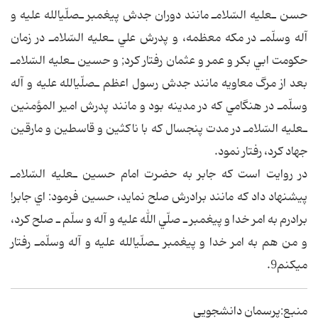
حسن ـ‎عليه السّلام‎ـ مانند دوران جدش پيغمبر ـ‎صلّي‎الله عليه و
آله وسلّم‎ـ در مكه معظمه، و پدرش علي ـ‎عليه السّلام‎ـ در زمان
حكومت ابي بكر و عمر و عثمان رفتار كرد; و حسين ـ‎عليه السّلام‎ـ
بعد از مرگ معاويه مانند جدش رسول اعظم ـ‎صلّي‎الله عليه و آله
وسلّم‎ـ در هنگامي كه در مدينه بود و مانند پدرش امير المؤمنين
ـ‎عليه السّلام‎ـ در مدت پنجسال كه با ناكثين و قاسطين و مارقين
جهاد كرد، رفتار نمود.
در روايت است كه جابر به حضرت امام حسين ـ‎عليه السّلام‎ـ
پيشنهاد داد كه مانند برادرش صلح نمايد، حسين فرمود: اي جابر!
برادرم به امر خدا و پيغمبر ـ صلّي الله عليه و آله و سلّم ـ صلح كرد،
و من هم به امر خدا و پيغمبر ـ‎صلّي‎الله عليه و آله وسلّم‎ـ رفتار
مي‎كنم9.
منبع:پرسمان دانشجویی