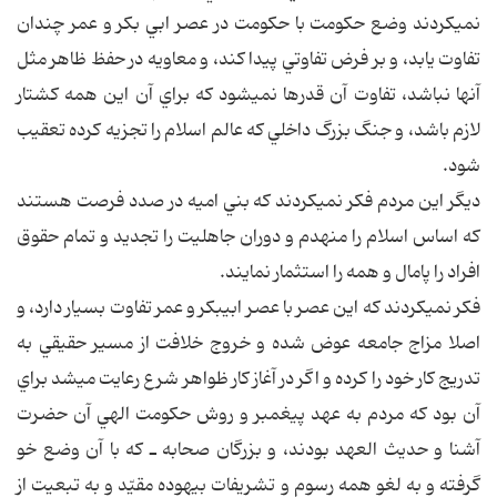
نمي‎كردند وضع حكومت با حكومت در عصر ابي بكر و عمر چندان
تفاوت يابد، و بر فرض تفاوتي پيدا كند، و معاويه در حفظ ظاهر مثل
آنها نباشد، تفاوت آن قدرها نمي‎شود كه براي آن اين همه كشتار
لازم باشد، و جنگ بزرگ داخلي كه عالم اسلام را تجزيه كرده تعقيب
شود.
ديگر اين مردم فكر نمي‎كردند كه بني اميه در صدد فرصت هستند
كه اساس اسلام را منهدم و دوران جاهليت را تجديد و تمام حقوق
افراد را پامال و همه را استثمار نمايند.
فكر نمي‎كردند كه اين عصر با عصر ابي‎بكر و عمر تفاوت بسيار دارد، و
اصلا مزاج جامعه عوض شده و خروج خلافت از مسير حقيقي به
تدريج كار خود را كرده و اگر در آغاز كار ظواهر شرع رعايت مي‎شد براي
آن بود كه مردم به عهد پيغمبر و روش حكومت الهي آن حضرت
آشنا و حديث العهد بودند، و بزرگان صحابه ـ كه با آن وضع خو
گرفته و به لغو همه رسوم و تشريفات بيهوده مقيّد و به تبعيت از