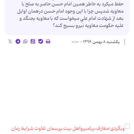
حفظ ميكرد به خاطر همين امام حسن حاضر به صلح با
معاويه شدپس چرا با اين وجود امام حسن درهمان اوايل
بعد از شهادت امام علي ميخواست كه با معاويه بجنگد و
عليه حكومت معاويه نيرو بسيج كند؟
یکشنبه ۸ بهمن ۱۳۹۶ - ۰۰:۰۰