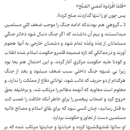
«فَلَمّا اَفْرَدُوهُ اَمْضي الصُلْحَ»
پس چون او را تنها گذاردند صلح كرد6.
3 ـ گروهي هم بودندكه ادامه جنگ را موجب ضعف كلي مسلمين
مي‎دانستند و بيم آن داشتند كه اگر جنگ دنبال شود ذخائر جنگي
مسلمانان از عِدّه وعُدّه تمام شود و دشمنان خارجي به آنها هجوم
آورند و در ممالكي كه تازه ضميمه قلمرو حكومت اسلام شده انقلاب
و كودتا عليه حكومت مركزي آغاز گردد، و اين احتمال هم بجا بود
زيرا بي شبهه جنگ داخلي سبب ضعف مي‎شود و بعد از جنگ
هركدام از دو حريف كه غالب شود، توانائي دفاع از مملكت را ندارد، و
معلوم است معاويه كه آنهمه مظالم را مرتكب شد، و برخليفه بحقّ
خروج كرد و اصحاب پيغمبر را براي خاطر آنكه خلافت را غصب كند
به قتل رسانيد، چنان كسي نبود كه براي بقاي اسلام و مصالح عاليه
مسلمين دست از تجاوز و حكومت بردارد.
او سالها نقشه‎كشي‎ها كرده و خيانتها و جنايتها مرتكب شده كه بر