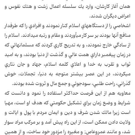
همان آغاز كارشان، وارد يك سلسله اعمال زشت و هتك نفوس و
اعراض ديگران شدند.
اشخاصي را از دستگاههاي اسلام كنار نمودند و افرادي را كه طرفدار
منافع آنها بودند بر سر كار مي‎آوردند و مقام و رتبه مي‎دادند. اسلام را
از سادگي خارج نمودند، و به تدريج كاري كردند كه مسلمانهائي كه
در زمان پيغمبر داراي همت عالي و گذشت از دنيا بودند، و به اميد
ثواب و تقرب به خدا و اعلاي كلمه اسلام، جهاد و جان نثاري
مي‎كردند، در اين عصر بيشتر متوجه به دنيا، تجملات، خوش
گذراني، راحت طلبي، سودجوئي و جمع مال و ثروت شده بودند.
معاويه هم از اين فرصت حداكثر استفاده را نمود و دانست كه
شرايط و وضع زمان براي تشكيل حكومتي كه هدف او است، مهيا
است زيرا مالك شدن شرف و دين و ايمان مردم با پول و ايالت و
ولايت دادن ممكن است، از اين راه پيش آمد و بر مركب مراد سوار
شد، و مانند عمروعاص; و مغيره را مزدور خود ساخت، و از همين