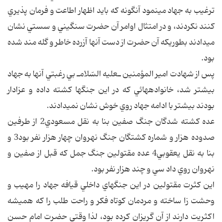
ترغيب به جهاد مي‎نمود آنگونه كه بايد اظهار اطاعت و فرمان پذيري
كنند نكردند، و در امتثال اوامر آن حضرت سنگيني و سستي نشان
مي‎دادند بطوريكه آن حضرت از دست آنها آزرده خاطر و گله مند شده
بود.
پس از شهادت امير المؤمنين ـ‎عليه السّلام‎ـ بي رغبتي آنها به جهاد
بيشتر شد، خانوادههائي كه در اين جنگها كشته داده و عزادار
بودند بيشتر با ادامه جهاد روي خوش نشان نمي‎دادند.
عده كشته شدگان جنگ صفين بنا به نقل مسعودي2 از طرفين
صدوده هزار و شماره كشتگان جنگ نهروان چهار هزار نفر بود3 و
بنا به نقل يعقوبي4 عده مقتولين جنگ جمل كه قبل از صفين و
نهروان روي داد سي و چند هزار نفر بود.
اين كثرت مقتولين در اين جنگهاي داخلي قيافه جهاد را مهيب و
وحشت زا ساخته و مردمان كوتاه فكر و راحت طلب را كه هميشه
اكثريت دارند از آن گريزان كرده بود، لذا وقتي حضرت امام حسن