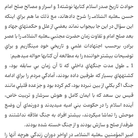
حوادث تاريخ صدر اسلام كتاب‎ها نوشته1 و اسرار و مصالح صلح امام
حسن ـ‎عليه السّلام‎ـ را شرح داده‎اند، مع ذلك ما هم براي اينكه
اين سؤال در اين جا بي‎جواب نماند بعضي از علل و حكمتهاي جهاد و
بعد صلح امام و تفاوت زمان حضرت مجتبي ـ‎عليه السّلام‎ـ را با عصر
برادر، برحسب اجتهادات علمي و تاريخي خود مي‎نگاريم و براي
توضيحات بيشتر خواننده را به مطالعه آن كتابها حواله مي‎دهيم:
1 ـ طول مدت جنگهاي داخلي كه تا آن زمان بي سابقه بود، و
كشته‎هاي بسيار كه طرفين داده بودند، آمادگي مردم را براي ادامه
جنگ اگر بكلي از بين نبرده بود، كم كرده بود و جز عده قليلي مانند
قيس بن سعد كه با ايمان كامل و هوش سرشار و تربيت خاص،
آينده اسلام را در حكومت بني اميه مي‎ديدند و دورنماي آن وضع
موحش را تماشا مي‎كردند، بيشتر افراد به جنگ علاقه نداشتند و
طرفدار صلح و سازش بودند و از جنگ خسته شده بودند.
امير المؤمنين ـ‎عليه السّلام‎ـ در اواخر دوران زندگي هرچه آنها را