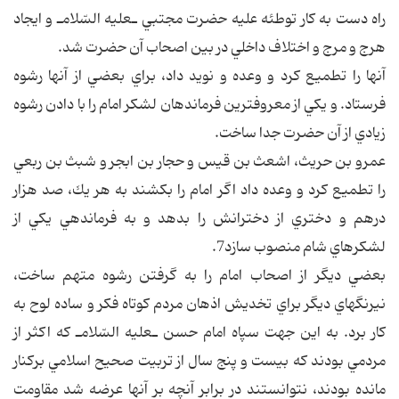
راه دست به كار توطئه عليه حضرت مجتبي ـ‎عليه السّلام‎ـ و ايجاد
هرج و مرج و اختلاف داخلي در بين اصحاب آن حضرت شد.
آنها را تطميع كرد و وعده و نويد داد، براي بعضي از آنها رشوه
فرستاد. و يكي از معروفترين فرماندهان لشكر امام را با دادن رشوه
زيادي از آن حضرت جدا ساخت.
عمرو بن حريث، اشعث بن قيس و حجار بن ابجر و شبث بن ربعي
را تطميع كرد و وعده داد اگر امام را بكشند به هر يك، صد هزار
درهم و دختري از دخترانش را بدهد و به فرماندهي يكي از
لشكرهاي شام منصوب سازد7.
بعضي ديگر از اصحاب امام را به گرفتن رشوه متهم ساخت،
نيرنگهاي ديگر براي تخديش اذهان مردم كوتاه فكر و ساده لوح به
كار برد. به اين جهت سپاه امام حسن ـ‎عليه السّلام‎ـ كه اكثر از
مردمي بودند كه بيست و پنج سال از تربيت صحيح اسلامي بركنار
مانده بودند، نتوانستند در برابر آنچه بر آنها عرضه شد مقاومت