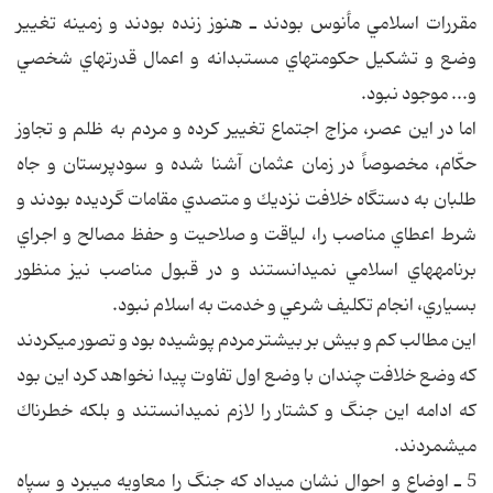
مقررات اسلامي مأنوس بودند ـ هنوز زنده بودند و زمينه تغيير
وضع و تشكيل حكومتهاي مستبدانه و اعمال قدرتهاي شخصي
و... موجود نبود.
اما در اين عصر، مزاج اجتماع تغيير كرده و مردم به ظلم و تجاوز
حكّام، مخصوصاً در زمان عثمان آشنا شده و سودپرستان و جاه
طلبان به دستگاه خلافت نزديك و متصدي مقامات گرديده بودند و
شرط اعطاي مناصب را، لياقت و صلاحيت و حفظ مصالح و اجراي
برنامه‎هاي اسلامي نمي‎دانستند و در قبول مناصب نيز منظور
بسياري، انجام تكليف شرعي و خدمت به اسلام نبود.
اين مطالب كم و بيش بر بيشتر مردم پوشيده بود و تصور مي‎كردند
كه وضع خلافت چندان با وضع اول تفاوت پيدا نخواهد كرد اين بود
كه ادامه اين جنگ و كشتار را لازم نمي‎دانستند و بلكه خطرناك
مي‎شمردند.
5 ـ اوضاع و احوال نشان مي‎داد كه جنگ را معاويه مي‎برد و سپاه