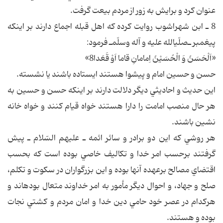
عنوان كرد و برايش به زور از مردم بيعت گرفت.
8 ـ ابن شهراشوب روايت كرده كه اهل قبله اجماع دارند بر اينكه
پيغمبر ـ‎صلّي‎الله عليه و آله وسلّم‎ـ فرمود:
«اَلْحَسَنُ وَ الْحُسَيْنُ اِمامانِ قاما اَوْ قَعَدا8»
حسن و حسين امام و پيشوا هستند ايستاده باشند يا نشسته.
اين حديث و احاديثي ديگر دلالت دارند بر اينكه حسن و حسين به
هر حال منصب امامت را دارا هستند خواه قيام كنند و خواه خانه
نشين باشند.
هر روشي كه اين دو برادر و سائر ائمه ـ عليهم السّلام ـ پيش
گرفتند برحسب امر خدا و تكاليف خاصي بوده است كه بحسب
اقتضاي مصالح برعهده آنها بوده و اين بزرگواران در سكوت و تكلم،
صلح و جهاد، و احوال ديگر مأمور به امر خداوند متعال بوده‎اند و
هركدام در عصر خود حامي دين خدا و امان مردم و كشتي نجات
بوده و هستند.