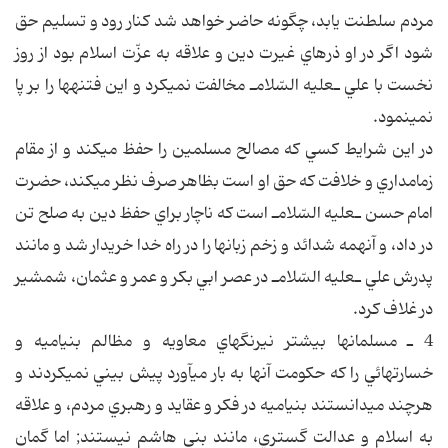
مردم سلطنت يابد، چگونه حاضر خواهد شد كنار رود و تسليم حق
شود اگر در او ذره‎اي غيرت دين و علاقه به عزّت اسلام بود از روز
نخست با علي ـ‎عليه السّلام‎ـ مخالفت نمي‎كرد و اين فتنه‎ها را بر پا
نمي‎نمود.
در اين شرايط كسي كه مصالح مسلمين را حفظ مي‎كند و از مقام
زمامداري و خلافت كه حق او است بظاهر صرف نظر مي‎كند، حضرت
امام حسن ـ‎عليه السّلام‎ـ است كه ناچار براي حفظ دين به صلح تن
در داد، و آنهمه شدائد و زخم زبانها را در راه خدا خريدار شد و مانند
پدرش علي ـ‎عليه السّلام‎ـ در عصر ابي بكر و عمر و عثمان، شمشير
در غلاف كرد.
4 ـ مسلمانها بيشتر نيرنگهاي معاويه و مظالم بني‎اميه و
خسارتهائي را كه حكومت آنها به بار مي‎آورد پيش بيني نمي‎كردند و
هرچند مي‎دانستند بني‎اميه در فكر و عقايد و رهبري مردم، و علاقه
به اسلام و عدالت گستري، مانند بني هاشم نيستند; اما گمان