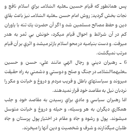
پس همانطور كه قيام حسين ـ‎عليه السّلام‎ـ براي اسلام نافع و
نجات بخش گرديد; روش امام حسن ـ‎عليه السّلام‎ـ نيز باعث بقاي
دين و حفظ مصالح مسلمين شد و اگر آن حضرت يك تنه با ياوران
كم در آن شرائط و احوال قيام مي‎كرد، خونش بي ثمر به هدر
مي‎رفت. و دست بني‎اميه در محو اسلام بازتر مي‎شد و اثري بر آن قيام
مرتب نمي‎گشت.
6 ـ رهبران ديني و رجال الهي مانند علي، حسن و حسين
ـ‎عليهماالسّلام‎ـ در جنگ و صلح و دوستي و دشمني به راه حقيقت
مي‎روند و سياست‎هاي باطل و فريب مردم و دروغ و خيانت و مكر را
نردبان نيل به مقاصد خود قرار نمي‎دهند.
امّا رهبران سياسي و مادي براي رسيدن به مقاصد خود و جلب
همكاري ديگران به هر وسيله، و حيله و دروغ و خيانت متوسل
مي‎شوند. پول و رشوه و جاه و مقام در اختيار پول پرستان و جاه
طلبان مي‎گذارند و شرف و شخصيت و دين آنها را مي‎خرند.