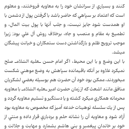
كنند و بسياري از سرانشان خود را به معاويه فروختند، و معلوم
است كه اعتماد بر سپاهي كه حاضر باشد با گرفتن پول از دشمن با
او همدست شود جايز نيست، و جلب آنها با پول بيت المال، و
تطميع به مقام و منصب و جاه، برخلاف روش آل علي بود; زيرا
موجب ترويج ظلم و بازگذاشتن دست ستمكاران و خيانت پيشگان
مي‎شد.
با اين وضع و با اين محيط، اگر امام حسن ـ‎عليه السّلام‎ـ صلح
نمي‎كرد علاوه بر آنكه باقيمانده سپاهش به وضع موهني شكست
مي‎خوردند، ممكن بود خود آن حضرت هم بوسيله بعضي لشكريان
منافق مانند اشعث كه از زمان حضرت امير ـ‎عليه السّلام‎ـ با معاويه
محرمانه همكاري مي‎كرد كشته و يا دستگير و تسليم معاويه گردد و
پس از يك سلسله توهينات خدعه آميز كه مخصوص به معاويه بود
آزاد شود و معاويه آن را نشانه حلم و بردباري قرار داده و منتي از
خود بر خاندان پيغمبر و بني هاشم بشمارد و مهابت و جلالت و