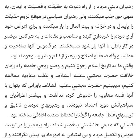
رهبران ديني مردم را از راه دعوت به حقيقت و فضيلت و ايمان، به
سوي حق جلب مي‎كنند، ولي رهبران سياسي در موقع لزوم حقيقت
را پايمال و در خزانه و بيت المال را باز مي‎كنند و براي اغراض خود
آراي مردم را خريداري كرده و مناصب و مقامات را به هر كس بيشتر
در كار باطل با آنها يار شود مي‎بخشند. در قاموس آنها صلاحيت و
عدالت و رفاه ضعفا و اصلاح و پرهيز از ظلم و شرارت وجود ندارد.
وقتي ما به تاريخ اسلام رجوع كنيم و وضع روحي جامعه را درزمان
خلافت حضرت مجتبي ـ‎عليه السّلام‎ـ و تغلب معاويه مطالعه
كنيم، مي‎بينيم حضرت مجتبي ـ‎عليه السّلام‎ـ ياوراني كه بتوان با
آنها فتنه معاويه را خاموش كرد، نداشت و بيشتر اطرافيان و
سپاهيانش مورد اعتماد نبودند. و رهبري‎هاي مردمان نالايق و
تربيتهاي غلط، جامعه را گرفتار انحطاط شديد اخلاقي ساخته بود.
كساني كه مدعي جانشيني پيغمبر شدند، راه پيغمبر را در تربيت
نفوس و تكميل مردم و بي اعتنايي به امور مادي، پيش نگرفتند و از