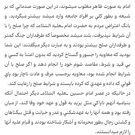
امام به صورت ظاهر مغلوب مي‎شوند، در اين صورت صدماتي كه بر
شيعه و بطور كلي بر افراد جامعه وارد مي‎شد بيشتر مي‎گرديد. و
بانگ اعتراض مردم به حضرت امام ـ‎عليه السّلام‎ـ كه چرا صلح را با
آن شرايط نپذيرفت، بلند مي‎شد مخصوصاً كه طرفداران جنگ كمتر
و طرفداران صلح بيشتر بودند و به عبارت ديگر مي‎گفتند: اين شما
بوديد كه معاويه را جسور و گستاخ كرديد كه بدون اعتنا به كسي و
بي قيد و شرط، مقاصد شوم خود را انجام دهد و اگر صلح با آن
شرايط انجام شده بود، معاويه برحسب عرف و عادت ناچار بود پاي
قولي كه داده و عهدي كه كرده بايستد و شرايط صلح را رعايت كند.
در حاليكه در عصر امام حسين ـ‎عليه السّلام‎ـ ديگر احتمال آنكه
بني‎اميه آنهم ناپاكي مثل يزيد به قول و عهد خود وفا كند، از ميان
رفته بود و همه آنها را به عهدشكني و غدر و خيانت و قتل بيگناهان
و كشتن رجال بطور محرمانه و آشكار شناخته بودند و قيام عليه آنها
را لازم مي‎دانستند.