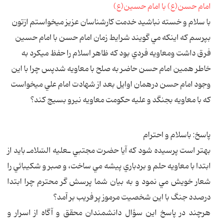
با سلام و خسته نباشيد خدمت كارشناسان عزيز ميخواستم ازتون
بپرسم كه اينكه مي گويند شرايط زمان امام حسن با امام حسين
فرق داشت ومعاويه فردي بود كه ظاهر اسلام را حفظ ميكرد به
خاطر همين امام حسن حاضر به صلح با معاويه شدپس چرا با اين
وجود امام حسن درهمان اوايل بعد از شهادت امام علي ميخواست
كه با معاويه بجنگد و عليه حكومت معاويه نيرو بسيج كند؟
پاسخ: باسلام و احترام
بهتر است پرسيده شود كه آيا حضرت مجتبي ـ‎عليه السّلام‎ـ بايد از
ابتدا با معاويه حلم و بردباري پيشه مي ساخت، و صبر و شكيبائي را
شعار خويش مي نمود و به بيان شما پرسش گر محترم چرا ابتدا
درصدد جنگ با اين شخصيت مرموز پر فريب بر آمد؟
هرچند در پاسخ اين سؤال دانشمندان محقق و آگاه از اسرار و