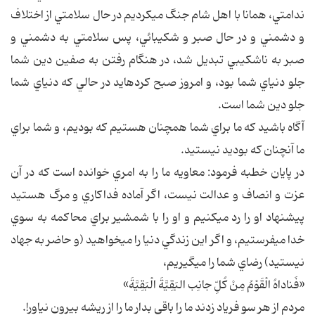
ندامتي، همانا با اهل شام جنگ مي‎كرديم در حال سلامتي از اختلاف
و دشمني و در حال صبر و شكيبائي، پس سلامتي به دشمني و
صبر به ناشكيبي تبديل شد، در هنگام رفتن به صفين دين شما
جلو دنياي شما بود، و امروز صبح كرده‎ايد در حالي كه دنياي شما
جلو دين شما است.
آگاه باشيد كه ما براي شما همچنان هستيم كه بوديم، و شما براي
ما آنچنان كه بوديد نيستيد.
در پايان خطبه فرمود: معاويه ما را به امري خوانده است كه در آن
عزت و انصاف و عدالت نيست، اگر آماده فداكاري و مرگ هستيد
پيشنهاد او را رد مي‎كنيم و او را با شمشير براي محاكمه به سوي
خدا مي‎فرستيم، و اگر اين زندگي دنيا را مي‎خواهيد (و حاضر به جهاد
نيستيد) رضاي شما را مي‎گيريم،
«فَناداهُ الْقَوْمُ مِنْ كُلِّ جانِب البَقِيَّةَ الْبَقِيَّةَ»
مردم از هر سو فرياد زدند ما را باقي بدار ما را از ريشه بيرون نياور!.