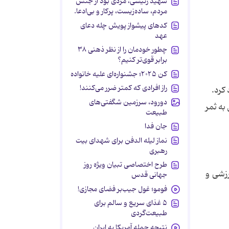
شهید رئیسی، مردی بود از جنس
مردم، ساده‌زیست، پرکار و بی‌ادعا.
کدهای پیشواز پویش چله دعای
عهد
چطور خودمان را از نظر ذهنی ۳۸
برابر قوی‌تر کنیم؟
کن ۲۰۲۵؛ جشنواره‌ای علیه خانواده
راز افرادی که کمتر ضرر می‌کنند!
دورود، سرزمین شگفتی‌های
کدام یک گل به ثمر
طبیعت
جان فدا
نماز لیله الدفن برای شهدای بیت
رهبری
طرح اختصاصی تبیان ویژه روز
رزشی و
جهانی قدس
فومو؛ غول جیب‌بر فضای مجازی!
۵ غذای سریع و سالم برای
طبیعت‌گردی
نتیجه حمله آمریکا به ایران