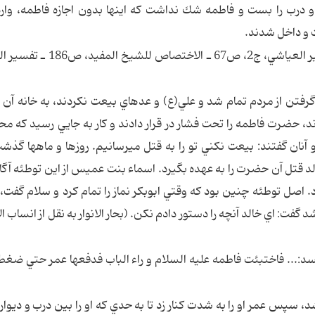
 و درب را بست و فاطمه شك نداشت كه اينها بدون اجازه فاطمه، وار
 و داخل شدند.
(بحار الأنوار للعلامة المجلسي، ج28، ص227 ـ تفسير العياشي، ج2، ص67 ـ 
يعت گرفتن از مردم تمام شد و علي(ع) و عده‏اي بيعت نكردند، به خانه آ
ورند، حضرت فاطمه را تحت فشار در قرار دادند و كار به جايي رسيد كه م
ان گفتند: بيعت نكني تو را به قتل مي‏رسانيم. روزها و ماهها گذشت
لد قتل آن حضرت را به عهده بگيرد. اسماء بنت عميس از اين توطئه آگا
د. اصل توطئه چنين بود كه وقتي ابوبكر نماز را تمام كرد و سلام گفت، خ
گفت: اي خالد آنچه را دستور دادم نكن. (بحار الانوار به نقل از انساب ا
ويسد:... فاختبئت فاطمه عليه السلام و راء الباب فدفعها عمر حتي ضغط
سپس عمر او را به شدت كنار زد تا به حدي كه او را بين درب و ديوار