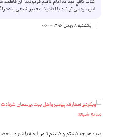
كتاب كافي بود كه امام كاظم فرمودند: ان فاطمه صدي
اين باره مي توانيد با احاديث معتبر شيعي بنده ر
یکشنبه ۸ بهمن ۱۳۹۶ - ۰۰:۰۰
بنده هر چه گشتم و گشتم تا در رابطه با شهادت ح