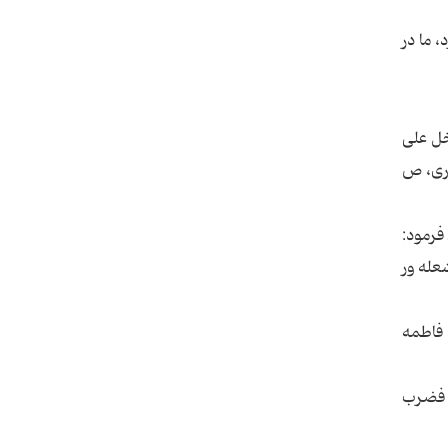
 ما در
دخل على
ارى، ص
 فرمود:
شعله ور
 فاطمه
، فضرب