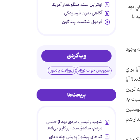
اوکراین سند منگوله‌دار آمریکا!
في بود
آگاهی بدون فرسودگی
د با
فرمول شکست پنتاگون
ه وجود
وب‌گردی
ا براي
سرویس خواب نوزاد
زیورآلات پاندورا
د؟ آيا
د ترين
پربحث‌ها
سبت به
مومنين
 پس همين مقدار هم
شهید رئیسی، مردی بود از جنس
مردم، ساده‌زیست، پرکار و بی‌ادعا.
کدهای پیشواز پویش چله دعای
كرده و