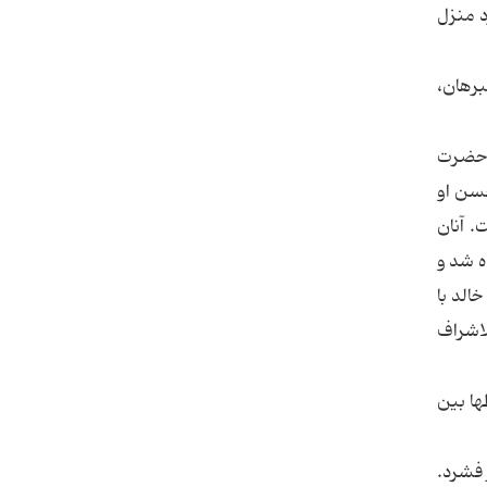
د منزل
الاختصاص للشيخ المفيد، ص186 ـ تفسير البرهان،
ن حضرت
حسن او
. آنان
ه شد و
الد با
لاشراف
ها بين
 فشرد.