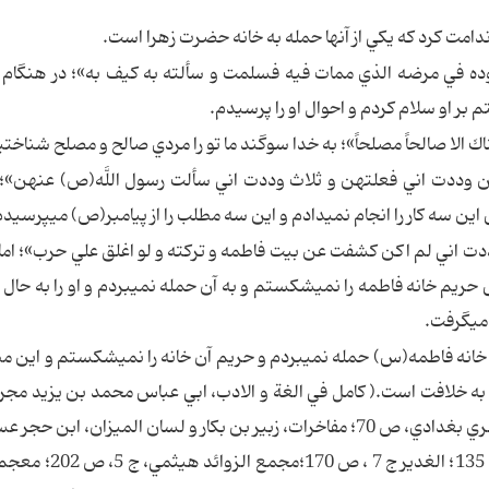
ز ندامت كرد كه يكي از آنها حمله به خانه حضرت زهرا است.
وده في مرضه الذي ممات فيه فسلمت و سألته به كيف به»؛ در هنگام 
 بر او سلام كردم و احوال او را پرسيدم.
اك الا صالحاً مصلحاً»؛ به خدا سوگند ما تو را مردي صالح و مصلح شناختي
علتهن وددت اني فعلتهن و ثلاث وددت اني سألت رسول اللَّه(ص) عنهن»؛
اين سه كار را انجام نمي‏دادم و اين سه مطلب را از پيامبر(ص) مي‏پرسيدم
وددت اني لم اكن كشفت عن بيت فاطمه و تركته و لو اغلق علي حرب»؛ اما
ش حريم خانه فاطمه را نمي‏شكستم و به آن حمله نمي‏بردم و او را به حا
مي‏گرفت.
 خانه فاطمه(س) حمله نمي‏بردم و حريم آن خانه را نمي‏شكستم و اين م
ص 6؛ سقيفه و فدك، ابي‏بكر احمد بن عبدالعزيز جوهري بغدادي، ص 70؛ مفاخرات، زبير بن بكار و لسان الميزان، اب
در ترجمه عمران بن داود رجلي؛بحار الانوار ، ج 30، ص 135؛ الغ