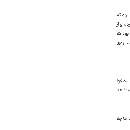
بود كه
م و از
بود كه
بند روي
ا سَمِعُوا
ْ فَكَََفُّو عَنْهُ ... ( تلخيص الشافي (شيخ طوسي)، ج3، ص76، چاپ : مطبعه
اما چه