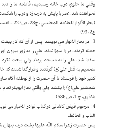
وقتي ما جلوي درب خانه رسيديم، فاطمه ما را ديد
نخواهند شد. عمر با پايش به درب زد و درب را شكست
ج2، 93)
3 : در بحار الانوار مي نويسد: پس از آن كه كار ب
حمله كردند. در را سوزاندند، علي را به زور بيرون آ
سقط شد. علي را به مسجد بردند ولي بيعت نكرد و آن
تصميم به قتل علي(ع) گرفتند و قرار گذاشتند كه خا
كنيز خود را فرستاد تا آن حضرت را از توطئه آگاه ساز
شمشير علي(ع) را بكشد ولي وقتي نماز ابوبكر تمام شد 
بلاذري، ج 1، ص 586)
4 : مرحوم فيض كاشاني در كتاب نوادر الاخبار مي ن
الباب و الحائط.
پس حضرت زهرا سلام الله عليها پشت درب پنهان شد، 