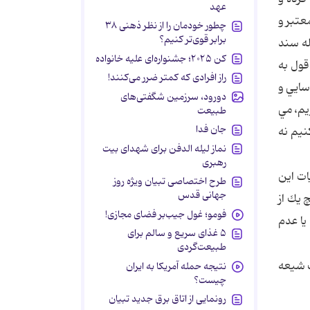
عهد
عتبر و
چطور خودمان را از نظر ذهنی ۳۸
برابر قوی‌تر کنیم؟
له سند
کن ۲۰۲۵؛ جشنواره‌ای علیه خانواده
قول به
راز افرادی که کمتر ضرر می‌کنند!
سايي و
دورود، سرزمین شگفتی‌های
ا هم نپذيريم، مي
طبیعت
جان فدا
نيم نه
نماز لیله الدفن برای شهدای بیت
رهبری
ات اين
طرح اختصاصی تبیان ویژه روز
جهانی قدس
 يك از
فومو؛ غول جیب‌بر فضای مجازی!
يا عدم
۵ غذای سریع و سالم برای
طبیعت‌گردی
ب شيعه
نتیجه حمله آمریکا به ایران
چیست؟
رونمایی از اتاق برق جدید تبیان