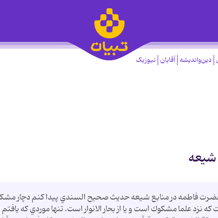
دین‌واندیشه
آقایان
نیوزیک
 شيعه
ت حضرت فاطمه در منابع شيعه حديث صحيح السندي پيدا كنم دچار مشك
 نزد علما مشكوك است و يا از بحار الانوار است. تنها موردي كه يافتم ا