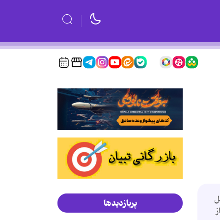
ل
پربازدیدها
ز