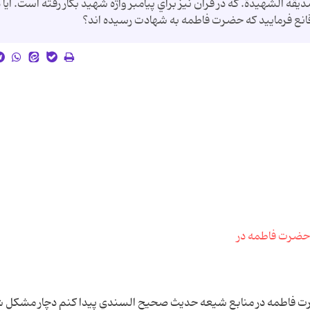
قة الشهيدة. كه در قرآن نيز براي پيامبر واژه شهيد بكار رفته است. آيا د
ا قانع فرماييد كه حضرت فاطمه به شهادت رسيده اند؟
ضرت فاطمه در منابع شيعه حديث صحيح السندي پيدا كنم دچار مشكل 