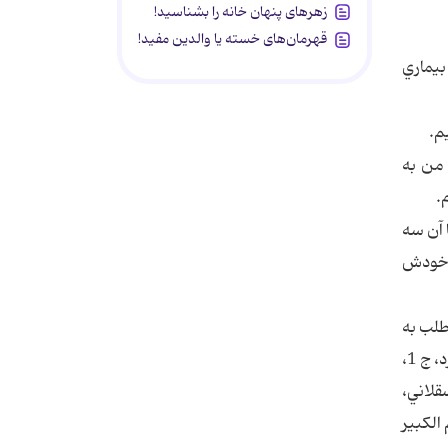
زهرهای پنهان خانه را بشناسید!
قهرمان‌های خسته یا والدین مفید!
بيماري
م.
 من به
.
 آن سه
ل خودش
طلب به
خوبي مؤيد حمله به خانه آن حضرت به خاطر رسيدن به خلافت است.( كامل في الغة و الادب، ابي عباس محمد بن يزيد مجرد، ج 1،
ن حجر عسقلاني،
دير ج 7 ، ص 170؛مجمع الزوائد هيثمي، ج 5، ص 202؛ معجم الكبير