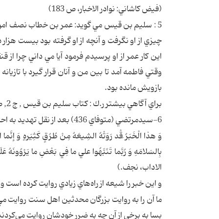
(فيض كاشاني: نوادر الاخبار، ص 183)
5 : سليم بن قيس مي گويد: عمر بن خطاب نصف اموال 
چيزي از او نگرفت و آنچه از او گرفته بود بيست هزار د
اين كار عمر از او پرسيدم فرمود آيا مي داني چرا از
وقتي فاطمه آمد تا بين من و آنان قرار گيرد با تازيان
بازويش مانده بود.
براي آگاهي بيشتر ر.ك : كتاب سليم بن قيس , ج 2, ص 674, تحقيق محمدباقر انصري , انتشارات الهادي قم .
6-سيدمرتضي (متوفاي 436) بعد از نقل تهديد به احراق، به روايت بلاذري مي‌نويسد:
وَ هذا الْخَبَرُ َقْد رَوَتْهُ الشِيعَهُ مِنْ طُرُقٍ كَثِيَرهٍ وَ إنَّما ا
الاداب، نجف.)
و اين خبر را شيعه از راه‌هاي زيادي روايت كرده است 
ما آن را به روايت بزرگان محدثين اهل سنت روايت مي ك
بسا به برخي از آن چه به ضرر خودشان روايت مي‌كردند 