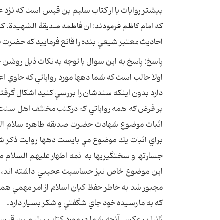
بيشتر روايات يا از كتاب سليم بن قيس است كه نزد علما
كه امام كاظم فرمودند: ان فاطمه صديقة الشهيدة. كه در 
احاديث معتبر شيعي بنده را قانع فرماييد كه حضرت 
پاسخ: پاسخ به اين سوال با توجه به نكات ذيل روشن
اولا جالب است كه شما دهها مورد رواياتي كه حاوي ا
دارد بدون اينكه سندشان را بررسي كنيد اشكال گرف
بر فرض كه همه رواياتي كه دركتب مختلف اهل سنت يا
اثبات موضوع شهادت حضرت صديقه طاهره سلام الله 
براي اثبات يك موضوع مي بايست دهها روايت ذكر شود
جسارتها و سختگيريها به ائمه اطهار عليهم السلام م
اين موضوع خاص نيز حساسيت عجيبي داشته اند، آن بز
كه به ما رسيده خود جاي شگفتي و شكر بسيار دارد.
ثانيا بر عكس آنچه شما در مورد كتاب سليم بن قيس 