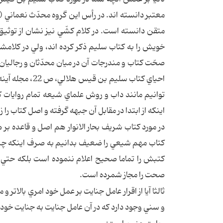
معتبر دانسته اند. در رأس اين گروه محدّث نعماني (ا
متقن دانسته است. در كلام كشّي نيز نشان از توث
خويش را به كتاب سليم ذكر كرده اند، ولي در كلامش
صحّت كتاب و مندرجات آن در ميان محدّثان و رجاليان
توانيم مانند داب و روش علماي شيعه تمام روايات كت
اينكه از ابتدا در مقابل آن جبهه گرفته و اصل كتاب را 
در مورد كتاب شريف بحار الانوار هم اصل و قاعده بر 
كتاب مهم شيعي را ضعيف بدانيم به صرف اينكه چند
كتبش را تماما صحيح اعلام ننموده است بلكه حتي 
صحت را مجاز شمرده است.
ثالثا آيا از اقرار عامل جنايت بر عمل خود امري بال
و سني وجود دارد كه در آن عامل جنايت به جنايت خود ا