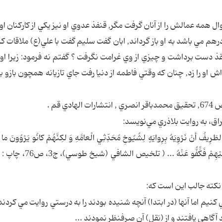
همه عمالش را از آنان گرفت مگر, قنفذ عدوي او نيز يكي از كاركنان او 
رهم مي باشد به او باز گرداند, ابان گفت سليم گفت با علي(ع) ملاقات كرد
 قنقذ دست برداشت و چيزي از وي غرامت نگرفت ؟ گفتم نه فرمود: زيرا او 
ه اش او را زد, چنان كه وقتي فاطمه از دنيا رفت جاي تازيانه همچون بازو 
لطَرِيفُ أنْ نَرْوِيَهُ بِرِوايَهٍ لِشُيُوخِ مُحَدِّثِي الْعامَّهِ وَ لكِنَّهُمْ كانُو يَرْوُونَ م
بِالسَلامَهِ وَ رُبَّما تَنَبَّهُوا علي ما فِي بَعْضِ ما يَرْوُونَهُ عَلَيْهِم
و نكته جالب اين است كه:
نيم اما آنها (در ابتدا) آنچه شنيده بودند را به درستي روايت مي كردند 
آگاهي يافتند و از (نقل) آن صرفنظر نمودند ...