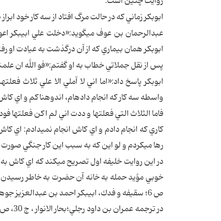
روايت چنين است:
ابوبكر زماني كه در حالت مرگ افتاد از سه كار خود ابرا
عبدالرحمان بن عوف مي‏گويد:«دخلت علي ابي‏بكر اع
ابوبكر همان بيماري كه از آن درگذشت به عيادت او رفتم
پس از نقل جملاتي خطاب به او گفتم:«فو اللَّه ان علمن
ابوبكر پاسخ داد:«اما اني لا آملي الا علي ثلاث ف
واسطه سه كار كه انجام داده‏ام، اندوهناكم و اي كاش 
فاما الثلاث التي فعلتها و ددت اني لم اكن فعلتها ف
كاري كه انجام دادم و اي كاش انجام نمي‏دادم: اي كا
رها مي‏كردم و لو اين كه به سبب اين كار جنگي صورت 
در اين روايت خليفه اول تصريح مي‏كند كه اي كاش به