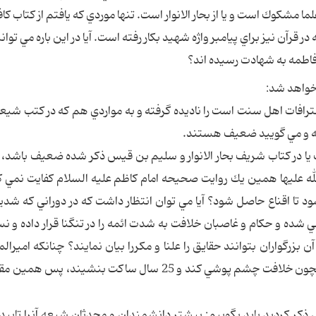
 مشكوك است و يا از بحار الانوار است. تنها موردي كه يافتم از كتاب كا
قرآن نيز براي پيامبر واژه شهيد بكار رفته است. آيا در اين باره مي تواني
فاطمه به شهادت رسيده اند؟
 خواهد شد:
عترافات اهل سنت است را ناديده گرفته و به مواردي هم كه در كتب شيع
ته و مي گوييد ضعيف هستند.
 در كتاب شريف بحار الانوار و سليم بن قيس ذكر شده ضعيف باشد، آي
عليها همين يك روايت صحيحه امام كاظم عليه السلام كفايت نمي كن
 تا اقناع حاصل شود؟ آيا مي توان انتظار داشت كه در دوراني كه شدي
ي شده و حكام و غاصبان خلافت به شدت ائمه را در تنگنا قرار داده و ن
رگواران بتوانند حقايق را علنا و مكررا بيان نمايند؟ چنانكه اميرال
مجبور شد به خاطر حفظ كيان اسلام از امر مهمي همچون خلافت چشم پوشي كند و 25 سال ساكت بنشيند،
ذكر كرديد بايد بگوييم: بيشتر دانشمندان و محدثان شيعه آنرا تاييد 