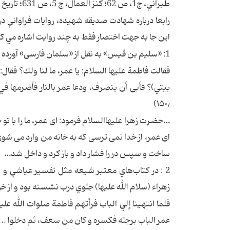
طبراني، ج1، ص 62؛ كنز العمال، ج 5، ص 631؛ تاريخ مدينه دمشق، ج 30، ص 30؛ تاريخ طبري، ج 2، ص 619؛ و ...)
رابعا درباره شهادت صديقه شهيده، روايات فراواني در ك
اين جا به جهت اختصار فقط به چند روايت اشاره مي‌ ك
1: «سليم بن قيس» به نقل از «سلمان فارسى» آورده است:
فقالت فاطمة عليها السلام: يا عمر، ما لنا ولك؟ فقال:
بيتي)؟ فأبى أن ينصرف. ودعا عمر بالنار فأضرمها
۱۵۰٫)
…حضرت زهرا عليهاالسلام فرمود: اى عمر، ما را با تو چ
اى عمر، از خدا نمى ترسى كه به خانه من وارد مى شوى؟!
ساخت و سپس در را فشار داد و باز كرد و داخل شد…
2 : در كتاب‌هاي معتبر شيعه مثل تفسير عياشي و 
زهراء (سلام الله عليها) جلوي درب نشسته بود و از 
فلما انتهينا إلي الباب فرأتهم فاطمة صلوات الله عل
عمر الباب برجله فكسره و كان من سعف، ثم دخلوا ... 