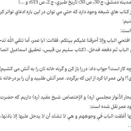
تاب‌ هاي شيعه وجود دارد كه حتي مي‌ توان در اين باره ادعاي تواتر كرد،
نيم:
 افتحي الباب وإلا أحرقنا عليكم بيتكم. فقالت: (يا عمر، أما تتقي الله ت
 في الباب ثم دفعه فدخل. (كتاب سليم بن قيس، تحقيق اسماعيل انص
ه كار است؟ جواب داد: در را باز كن و گرنه خانه تان را به آتش مى كشيم!
 ولى عمر ابا كرد از اين كه برگردد. عمر آتش طلبيد و آن را بر در خانه 
بحار الأنوار مجلسي (ره) و الإختصاص شيخ مفيد (ره) داريم كه حضرت
خود عمر نقل شده است:
يها أغلقت الباب في وجوههم و هي لا تشك أن لا يدخل عليها إلا باذنها
.