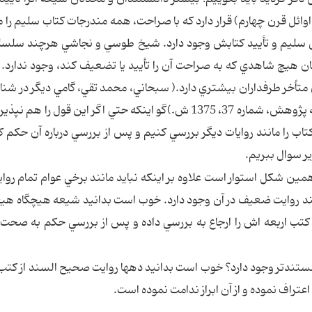
وائل قرن چهارم) قرار دارد كه با صراحت، همه مندرجات كتاب سليم را م
يق سليم و تأييد كتابش وجود دارد. شيخ طوسي و نجاشي هرچند سلس
ان هيچ شاهدي كه به صراحت آن را تأييد يا تضعيف كند، وجود ندارد. 
 متأخر طرفداران بيشتري دارد.( سبحاني، محمد تقي، گامي ديگر در شنا
احياي كتاب سليم بن قيس هلالي، ص 22، مجله آينه پژوهش، شماره 37، 1375 ش.)گو اينكه حتي اگر اين قول ر
اب را مانند روايات ديگر بررسي كنيم و پس از بررسي درباره آن حكم ك
زير سوال ببريم.
همين شكل استوار است علاوه بر اينكه نبايد مانند برخي عوام تمام رواي
 روايت ضعيف در آن وجود دارد. خوب است بدانيد شيعه هيچگاه هيچ
كتب اربعه اش را ارجاع به بررسي داده و پس از بررسي حكم به صحت 
اتر و مستندتر وجود دارد؟ خوب است بدانيد دهها روايت صحيح السند از كت
عتراف نموده و از آن ابراز ندامت نموده است.