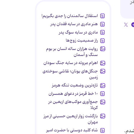
ر
استقلال سالمندان را جدی بگیریم!
هنر مادری در سایه‌ فقدان پدر
مادری در سایه سوگ پدر
راز صمیمیت زوج‌ها
روایت هزاران ساله انسان بر بوم
سنگ و آسمان
اهرام مِروئه در سایه جنگ سودان
جنگل‌های یونان؛ نقاشیِ سوخته‌ی
زمین
تازه‌ترین وضعیت تنگه هرمز
۱۰ خط قرمز در دعوای همسران
جمع‌آوری موکب‌های اربعین در
کربلا
بازگشت زوار اربعین حسینی از مرز
مهران
شاه کلید دوستی با حضرت امیر
شدم.