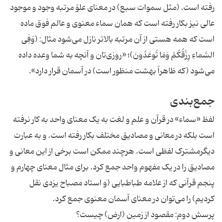
رفته است. (مثل سموات سبع) در معنای علوّ مرتبه وجود و موجود
عالی نیز بکار رفته است که همان سماء معنوی و عالم فوق ماده
است که همه هستی از آن مرتبه بالاتر نازل می‌شود مثال: (وَفِی
السَّماءِ رِزْقُکُمْ وَمَا تُوعَدُونَ)؛ «روزی‌تان و آنچه به شما وعده داده
می‌شود (که ظاهراً بهشت منظور است) در آسمان قرار دارد».
جمع‌بندی
لفظ «سماء» در قرآن و علم و لغت به یک معنای واحد به کار نرفته
است بلکه در معانی و مصادیق مختلف بکار رفته است. و به عبارت
دیگرمشترک لفظی است. هرچند ممکن است برخی از این معانی و
مصادیق را در یک مفهوم واحد جمع کرد. برای مثال معنای چهارم و
پنجم قرآنی که از علامه طباطبایی (و استاد مصباح یزدی نقل
کردیم) را می‌توان در معنای آسمان معنوی جمع کرد.
پرسش دوم: مقصود از زمین (ارض) چیست؟