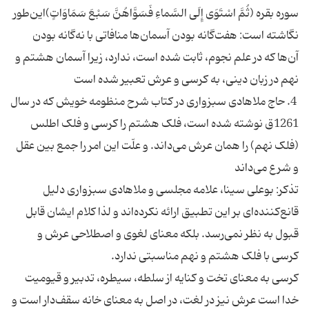
سوره‌ بقره (ثُمَّ اسْتَوَی‌ إِلَی السَّماءِ فَسَوَّاهُنَّ سَبْعَ سَمَاوَاتٍ)این‌طور
نگاشته است: هفت‌گانه بودن آسمان‌ها منافاتی با نه‌گانه بودن
آن‌ها که در علم نجوم، ثابت شده است، ندارد، زیرا آسمان هشتم و
نهم در زبان دینی، به کرسی و عرش تعبیر شده است
4. حاج ملاهادی سبزواری در کتاب شرح منظومه خویش که در سال
1261ق نوشته شده است، فلک هشتم را کرسی و فلک اطلس
(فلک نهم) را همان عرش می‌داند. و علّت این امر را جمع بین عقل
و شرع می‌داند
تذکر: بوعلی سینا، علامه مجلسی و ملاهادی سبزواری دلیل
قانع‌کننده‌ای بر این تطبیق ارائه نکرده‌اند و لذا کلام ایشان قابل
قبول به نظر نمی‌رسد. بلکه معنای لغوی و اصطلاحی عرش و
کرسی با فلک هشتم و نهم مناسبتی ندارد.
کرسی به معنای تخت و کنایه از سلطه، سیطره، تدبیر و قیومیت
خدا است عرش نیز در لغت، در اصل به معنای خانه سقف‌دار است و