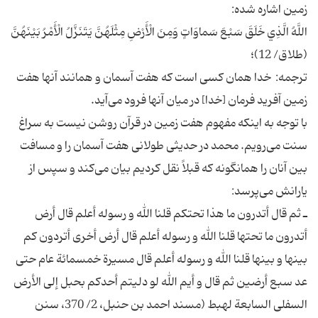
زمین اشاره شده:
اللَّهُ الَّذِي خَلَقَ سَبْعَ سَماوَاتٍ وَمِنَ الْأَرْضِ مِثْلَهُنَّ يَتَنَزَّلُ الْأَمْرُ بَيْنَهُنَّ
(طلاق/ 12)؛
ترجمه: خدا همان کسی است که هفت آسمان و همانند آنها هفت
زمین آفرید فرمان [خدا] در میان آنها فرود می‌آید.
با توجه به اینکه مفهوم هفت زمین در قرآن روشن نیست به سراغ
سنت می‌رویم. محمد در حدیثی طولانی هفت آسمان را و مسافت
بین آنان را همانگونه که قبلاً نقل کردیم بیان می‌کند و سپس از
یارانش می‌پرسد:
ـ ثم قال أتدرون ما هذا تحتکم قلنا الله و رسوله أعلم قال أرض
أتدرون ما تحتها قلنا الله و رسوله أعلم قال أرض أخری أتردون کم
بینها و بینها قلنا الله و رسوله أعلم قال مسیرة خمسمائة عام حتی
عد سبع أرضین ثم قال و أیم الله لو دلیتم أحدکم بحبل إلی الأرض
السفلی السابعة لهبط (مسند احمد بن حنبل، 2/ 370، سنن