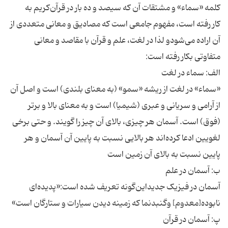
کلمه «سماء» و مشتقات آن که سیصد و ده بار در قرآن‌کریم به
کار رفته است، مفهوم جامعی است که مصادیق و معانی متعددی از
آن اراده می‌شودو لذا در لغت، علم و قرآن با مقاصد و معانی
متفاوتی بکار رفته است:
الف: سماء در لغت
«سماء» در لغت از ریشه «سمو» (به معنای بلندی) است و اصل آن
از آرامی و سریانی و عبری (شیمیا) است و به معنای بالا و برتر
(فوق) است. آسمان هر چیزی، بالای آن چیز را گویند. و حتی برخی
لغویین ادعا کرده‌اند هر بالایی نسبت به پایین آن آسمان و هر
پایین نسبت به بالای آن زمین است
ب: آسمان در علم
آسمان در فیزیک جدیداین‌گونه تعریف شده است:«پدیده‌ای
نابوده[معدوم] وگنبدنما که زمینه دیدن سیارات و ستارگان است»
پ: آسمان در قرآن