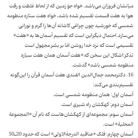
میانشان فروزان می‌باشد. خواه جوّ زمین که از لحاظ غلظت و رقت
هوا به هفت قسمت تقسیم شده باشد، خواه هفت ستاره منظومه
شمسی که خورشید چون چراغی کاشانه آن‌ها را گرم و نورانی
می‌سازد.احتمال دیگراین است که تقسیم آسمان‌ها به «هفت»
تقسیمی است که نزد خدا روشن امّا بر بشر مجهول است
تذکر:اشکال این سخن که «هفت آسمان همان هفت سیاره
منظومه شمسی ‌باشد» گذشت.
16. دکترمحمد جمال‌الدین الفندی هفت آسمان قرآن را این‌گونه
تقسیم‌بندی می‌کند:
آسمان اول: همان منظومه شمسی است.
آسمان دوم: کهکشان راه شیری است.
آسمان سوم: مجموعه‌ای از کهکشان‌هاست که نام آن «المجموعة
المحلیة» است.
آسمان چهارم: فلک «عناقید الدرجةالاولی» است که حدود 20ـ50