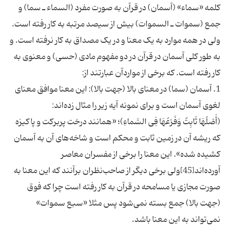
کلمه «سماء» (آسمان) در قرآن به صورت مفرد (السماء ـ سما) و
جمع (سموات ـ السموات) بیش از سیصد مرتبه به کار رفته است.
ولی در همه موارد به یک معنا و در یک مصداق به کار نرفته است. و
به طور کلی آسمان در قرآن در دو مفهوم مادی (حسی) و معنوی به
کار رفته است. که برخی از مواردآن عبارتند از:
1. آسمان (سما) در معنای بالا (جهت بالا): این معنا موافق معنای
لغوی آسمان است و برای نمونه آیه زیر را مثال زده‌اند:
(أَصْلُهَا ثَابِتٌ وَفَرْعُهَا فِی السَّماءِ)؛ «همانند درخت پربرکت و پاکیزه
که ریشه آن در زمین ثابت و محکم است و شاخه‌های آن به آسمان
کشیده شده». این معنا را برخی از مفسران معاصر
آورده‌اند[45]ولی برخی دیگر از صاحب‌نظران برآنند که این معنا به
صورت مجازی یا مسامحه در قرآن به کار رفته است چرا که فوق
(جهت بالا) جمع بسته نمی‌شود پس مثلا «سبع سموات»
نمی‌تواند به این معنا باشد.