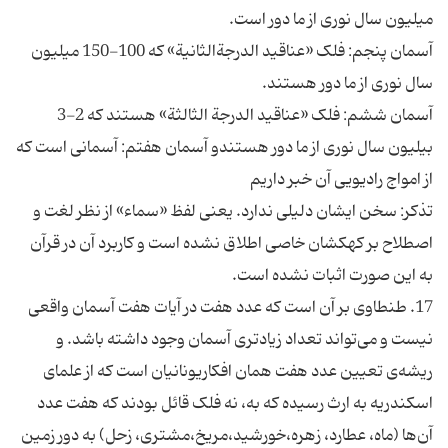
میلیون سال نوری از ما دور است.
آسمان پنجم: فلک «عناقید الدرجةالثانیة» که 100-150 میلیون
سال نوری از ما دور هستند.
آسمان ششم: فلک «عناقید الدرجة الثالثة» هستند که 2-3
بیلیون سال نوری از ما دور هستندو آسمان هفتم: آسمانی است که
از امواج رادیویی آن خبر داریم
تذکر: سخن ایشان دلیلی ندارد. یعنی لفظ «سماء» از نظر لغت و
اصطلاح بر کهکشان خاصی اطلاق نشده است و کاربرد آن در قرآن
به این صورت اثبات نشده است.
17. طنطاوی بر آن است که عدد هفت در آیات هفت آسمان واقعی
نیست و می‌تواند تعداد زیادتری آسمان وجود داشته باشد. و
ریشه‌ی تعیین عدد هفت همان افکاریونانیان است که از علمای
اسکندریه به ارث رسیده که به، نه فلک قائل بودند که هفت عدد
آن‌ها (ماه، عطارد، زهره،خورشید،مریخ،مشتری، زحل) به دور زمین