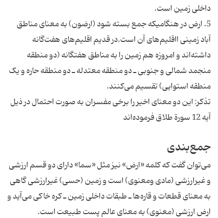
داخلی زمین است.
5. ارض در هنگامیکه جمع بسته شود (ارضون) به معنای مناطق
آباد زمینی ااقلیم‌های آن است.در قدیم اقلیم‌های هفت‌گانه
داشته‌اند و امروزه هم زمین را به مناطق هفتگانه (دو منطقه
منجمد شمالی و جنوبی ـ دو منطقه معتدله ـ دو منطقه حاره و یک
منطقه استوایی) تقسیم می‌کنند.
تذکر: این دو معنای اخیر را برخی مفسران به صورت احتمال در ذیل
آیه 12 سورة طلاق فرموده‌اند
جمع‌بندی
می‌توان گفت که کلمه «ارض» نیز مثل «سما» دارای دو قسم ارزشی
و غیرارزشی (مادی ومعنوی) است و زمین (حسی) غیرارزشی گاهی
به معنای قطعات و قاره‌ها ـ طبقات داخلی زمین ـ کره خاکی می‌آید و
ارض ارزشی (معنوی) به معنای عالم پست طبیعت است.