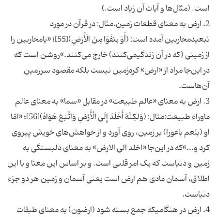
است. (مثال‌ها و آیات آن زیاد است.)
2. ارض به معنای قطعات زمین.مثال: در قرآن در مورد
تبعیدمحاربین آمده است: (أَوْ ینفَوْا مِنَ الْأَرْضِ)[55]؛ «یامحاربین را
از زمینی (که در آن زندگیمی‌کنند) خارج می‌کنند.»روشن است که
در این‌جا مراد از «ارض» کره‌زمین نیست بلکه مقصود سرزمین
آن‌هاست.
3. ارض به معنای «عالم طبیعت» در مقابل «سما» به معنای عالم
ماوراء طبیعت:مثال: (وَلکِنَّهُ أَخْلَدَ إِلَی الْأَرْضِ وَاتَّبَعَ هَوَاهُ)[56]؛ «امّا
او (بلعم باعورا) بر زمین، روی آورد و از خواهش‌های خویش پیروی
کرد و...»که در این‌جا «اخلد الی الارض» به معنای دلبستگی به
زمین و دنیاست که یک امر قلبی است. و بر اساس این معنا و با این
اطلاق، آسمان مادی هم ارض است یعنی آسمان و زمین هر دو جزء
دنیاست.
4. ارض در هنگامیکه جمع بسته شود (ارضون) به معنای طبقات