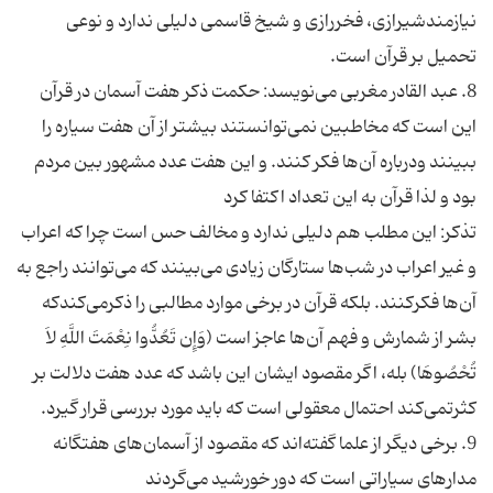
نیازمندشیرازی، فخررازی و شیخ قاسمی دلیلی ندارد و نوعی
تحمیل بر قرآن است.
8. عبد القادر مغربی می‌نویسد: حکمت ذکر هفت آسمان در قرآن
این است که مخاطبین نمی‌توانستند بیشتر از آن هفت سیاره را
ببینند ودرباره آن‌ها فکر کنند. و این هفت عدد مشهور بین مردم
بود و لذا قرآن به این تعداد اکتفا کرد
تذکر: این مطلب هم دلیلی ندارد و مخالف حس است چرا که اعراب
و غیر اعراب در شب‌ها ستارگان زیادی می‌بینند که می‌توانند راجع به
آن‌ها فکرکنند. بلکه قرآن در برخی موارد مطالبی را ذکرمی‌کندکه
بشر از شمارش و فهم آن‌ها عاجز است (وَإِن تَعُدُّوا نِعْمَتَ اللَّهِ لاَ
تُحْصُوهَا) بله، اگر مقصود ایشان این باشد که عدد هفت دلالت بر
کثرتمی‌کند احتمال معقولی است که باید مورد بررسی قرار گیرد.
9. برخی دیگر از علما گفته‌اند که مقصود از آسمان‌های هفتگانه
مدارهای سیاراتی است که دور خورشید می‌گردند