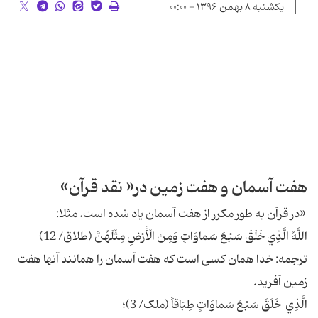
یکشنبه ۸ بهمن ۱۳۹۶ - ۰۰:۰۰
هفت آسمان و هفت زمین در« نقد قرآن»
«در قرآن به طور مکرر از هفت آسمان یاد شده است. مثلا:
اللَّهُ الَّذِي خَلَقَ سَبْعَ سَماوَاتٍ وَمِنَ الْأَرْضِ مِثْلَهُنَّ (طلاق/ 12)
ترجمه: خدا همان کسی است که هفت آسمان را همانند آنها هفت
زمین آفرید.
الَّذِي خَلَقَ سَبْعَ سَماوَاتٍ طِبَاقاً (ملک/ 3)؛