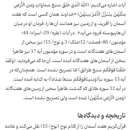
آیات اشاره می‌کنیم: (اللَّهُ الَّذِی خَلَقَ سَبْعَ سَماوَاتٍ وَمِنَ الْأَرْضِ
مِثْلَهُنَّ یتَنَزَّلُ الْأَمْرُ بَینَهُنَّ( «خداوند همان کسی است که هفت
آسمان را آفرید، و از زمین نیز همانند آن‌ها را، فرمان او در میان
آن‌هاپیوسته فرود می‌آید». در آیات (بقره/ 29؛ اسراء/ 44؛
مؤمنون/ 86؛ فصلت/ 12؛ملک/ 3 و نوح/ 15) نیز سخن از
آسمان‌های هفت‌گانه است.و در سوره مؤمنون آیه 17 نیز ظاهراً
سخن از آسمان‌های هفت‌گانه آمده است، آن‌جا که می‌فرماید: (وَلَقَدْ
خَلَقْنَا فَوْقَکُمْ سَبْعَ طَرَائِقَ) امّا تصریح نشده است. همچنان‌که در
آیه 13 سوره نبأ(وَبَنینَافَوْقَکُمْ سَبْعاً شِدَاداً) به کنایه آمده است.
در آیه 12 سوره طلاق که گذشت ظاهراً سخن از زمین‌های هفت‌گانه
(وَمِنَ الْأَرْضِ مِثْلَهُنَّ) شده است ولی تصریح نشده است.
تاریخچه و دیدگاه‌ها
قرآن‌کریم هفت آسمان را از کلام نوح (نوح/ 15) نقل می‌کند و علامه