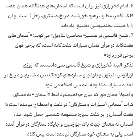
6. امام فخر رازی نیز بر آن است که آسمان‌های هفتگانه همان هفت
فلک (قمر، عطارد، زهره،خورشید،مریخ،مشتری، زحل) است. و آن
را با هیئت بطلمیوسی تطبیق داده‌اند
7. شیخ قاسمی در تفسیر«محاسن‌التأویل» می‌گوید: «آسمان‌های
هفت‌گانه در قرآن همان سیارات هفت‌گانه است، که برخی فوق
برخی قرار دارد»
تذکر: البته فخررازی و شیخ قاسمی نمی‌دانستند که روزی
اورانوس، نپتون و پلوتن و سیاره‌های کوچک بین مشتری و مریخ بر
تعداد سیارات منظومه شمسی اضافه می‌شود
و اصولاً همان‌طور که بیان خواهیمکرد لفظ «آسمان» به معنای
کرات آسمانی (سیارات و ستارگان) در لغت و اصطلاح نیامده است تا
هفت آسمان را بر هفت سیاره منظومه شمسی حمل شود. بله،
آسمان به معنای جهت بالا، جوّ زمین و جایگاه ستارگان در قرآن آمده
است ولی به معنای خود ستارگان نیامده است.پس کلام