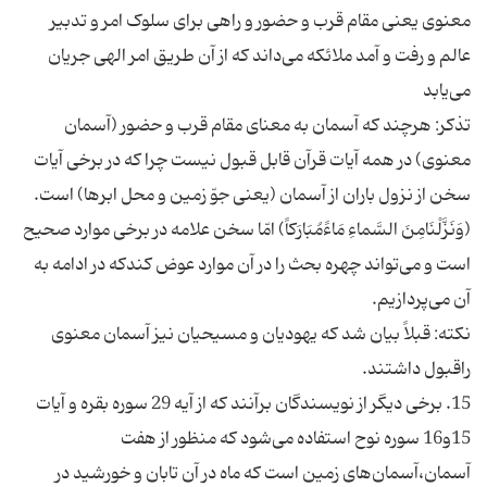
معنوی یعنی مقام قرب و حضور و راهی برای سلوک امر و تدبیر
عالم و رفت و آمد ملائکه می‌داند که از آن طریق امر الهی جریان
می‌یابد
تذکر: هرچند که آسمان به معنای مقام قرب و حضور (آسمان
معنوی) در همه آیات قرآن قابل قبول نیست چرا که در برخی آیات
سخن از نزول باران از آسمان (یعنی جوّ زمین و محل ابرها) است.
(وَنَزَّلْنَامِنَ السَّماءِ مَاءً‌مُبَارَکاً) امّا سخن علامه در برخی موارد صحیح
است و می‌تواند چهره بحث را در آن موارد عوض کندکه در ادامه به
آن می‌پردازیم.
نکته: قبلاً بیان شد که یهودیان و مسیحیان نیز آسمان معنوی
راقبول داشتند.
15. برخی دیگر از نویسندگان برآنند که از آیه‌ 29 سوره‌ بقره و آیات
15و16 سوره نوح استفاده می‌شود که منظور از هفت
آسمان،آسمان‌های زمین است که ماه در آن تابان و خورشید در