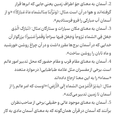
2. آسمان به معنای جوّ اطراف زمین یعنی جایی که ابرها قرار
گرفته‌اند و هوا در آن است.مثال: (وَنَزَّلْنَا مِنَالسَّماءِ مَاءً مُبَارَکاً)؛ «و از
آسمان آب مبارکی را فرو فرستادیم».
3. آسمان به معنای مکان سیارات و ستارگان:مثال: (تَبَارَکَ الَّذِی
جَعَلَ فِی السَّماءِ بُرُوجاً وَجَعَلَ فِیها سِرَاجاً وَقَمَراً مُنِیراً) بزرگوار آن
خدایی که در آسمان برج‌ها مقرر داشت و در آن چراغ روشن خورشید
و ماه تابان را روشن ساخت».
4. آسمان به معنای مقام قرب و مقام حضور که محل تدبیر امور عالم
است.برخی از مفسران مثل علامه طباطبایی( در موارد متعدد
«سماء» را به این معنا ارجاع داده‌اند
مثال: (یدَبِّرُ الْأَمْرَ مِنَ السَّماءِ إِلَی الْأَرْضِ) «اوست که امر عالم را از
آسمان تا زمین تدبیر می‌کند».
5. آسمان به معنای موجود عالی و حقیقی:برخی از صاحب‌نظران
برآنند که آسمان در قرآن همان‌گونه که به معنای آسمان مادی به کار