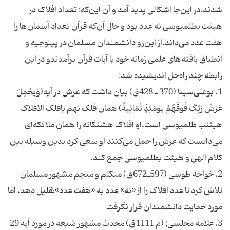
شدند.در این‌جا اشکالی پدید آمد و آن این‌که: تعداد افلاک در
هیئت بطلمیوسی نه عدد بود و حال آن‌که قرآن تعداد آسمان‌ها را
هفت عدد می‌داند.از این‌رو دانشمندان مسلمان در پیتوجیه و
انطباق یافته‌های علمی زمانه خود با آیات قرآن برآمدندو در این
رابطه چند راه‌حل اندیشیده شد:
1. بوعلی‌سینا (370 ـ 428ق) بیان داشت که عرش در آیه(وَیحْمِلُ
عَرْشَ رَبِّکَ فَوْقَهُمْ یوْمَئِذٍ ثَمَانِیةٌ) همان فلک نهم یافلک الافلاک
هیئتب طلمیوسی است.او افلاک هشتگانه را همان ملائکه‌ای
می‌دانست که عرش را حمل می‌کنند او سعی کرد بدین وسیله بین
کلام الهی و هیئت بطلمیوسی جمع کند.
2. خواجه طوسی (597ـ672ق) متکلم و منجم مشهور مسلمان
تلاش کرد تا عدد افلاک را از «نه» عدد به «هفت عدد»تقلیل دهد. امّا
مورد حمایت دانشمندان قرار نگرفت
3. علامه مجلسی; (م 1111ق) محدث مشهور شیعه در مورد آیه‌ 29