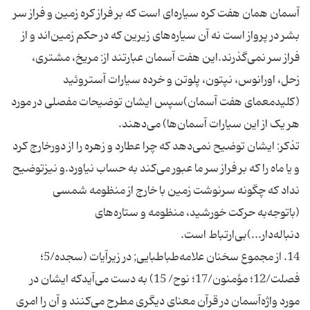
آسمان همان هفت کره سیاره‌ای است که بر فراز کره زمین و فراز سر
بشر در پرواز است نه آن سیاره‌های زیرین که در حکم زمین‌اند و از
فراز سر نمی‌گذرند.این هفت آسمان عبارتند از: مریخ، مشتری،
زحل، اورانوس، نپتون، پلوتن و خرده سیارات آستروئید
(کلیدمعمای هفت آسمان)سپس ایشان توضیحات مفصلی در مورد
هر یک از این سیارات آسمان‌ها) می‌دهند.
تذکر: ایشان توضیح نمی‌دهد که چرا عطارد و زهره را از دورخارج کرد
و یا ماه را که بر فراز سر ما عبور می‌کند به حساب نیاورد.و نیزتوضیح
نداد که چگونه سرنوشت زمین با خارج از منظومه شمسی
(باتوجه‌به حرکت خورشید، منظومه و ستاره‌های
دنباله‌دار...)بی‌ارتباط است.
14. از مجموع سخنان علامه‌طباطبایی; در زیرآیات (سجده/5؛
فصلت/12؛ مؤمنون/17؛ نوح/ 15) به دست می‌آیدکه ایشان در
مورد واژه‌آسمان در قرآن معنای دیگری مطرح می‌کنند و آن را امری