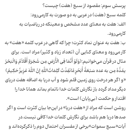
پرسش سوم: مقصود از سبع (هفت) چیست؟
کلمه سبع (هفت) در عربی به دو صورت به کارمی‌رود:
الف: هفت به معنای عدد مشخص و معینکه در ریاضیات به
کارمی‌رود.
ب: هفت به عنوان نماد کثرت؛ چرا که گاهی در عرب کلمه «هفت» به
کار می‌رود و معنای کنایی آن (تعداد زیاد و کثیر) مراد است. برای
مثال در قرآن می‌خوانیم:(وَلَوْ أَنَّمَا فِی الْأَرْضِ مِن شَجَرَةٍ أَقْلاَمٌ وَالْبَحْرُ
یمُدُّهُ مِن به عده سَبْعَةُ أَبْحُرٍ مَّانَفِذَتْ کَلِمَاتُ‌اللَّهِ إِنَّ اللَّهَ عَزِیزٌ حَکِیمٌ)
«و اگر هر درخت روی زمین قلم شود و آب دریا به اضافه هفت دریای
دیگر مداد گردد باز نگارش کلمات خدا ناتمام بماند همانا خدا را
اقتدار و حکمت (بی‌پایان) است».
روشن است که مراد از «هفت دریا» در این‌جا بیان کثرت است و اگر
صدها دریا هم باشد برای نگارش کلمات خدا کافی نیست.در
آیات«سبع سموات»برخی از مفسران احتمال دوم را ذکرکرده‌اند و