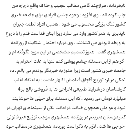
نابخردانه ،هرازچند گاهی مطالب عجیب و خلاف واقع درباره من
چاپ کرده اند . وی افزود : وجود چنین افرادی برای جامعه خبری
کشور ننگ بزرگی محسوب می شود . همین افراد لطمه جبران
ناپذیری به هنر کشور وارد می سازد زیرا اینان قداست قلم را با دروغ
به ورطه نابودی می کشانند . وی درباره احتمال شکایت از روزنامه
همشهری گفت : هنوز تصمیم مشخصی در این مورد نگرفته ام و
اگر هم از این مسئله چشم پوشی کنم تنها به علت احترام به
جامعه خبری کشور است زیرا هنوز به خبرنگار بودنم می بالم . ده
نمکی درباره توزیع قاچاق فیلمش اظهار داشت : به اعتقاد اغلب
کارشناسان در شرایط طبیعی اخراجی ها به فروشی بالغ بر 4
میلیارد تومان می رسید ، که این مسئله برای خیلی ها خوشایند
نبود و عواملی همچون خیانت در امانت یکی از سینماهای تهران در
کنار دوستان دیرینم در روزنامه همشهری موجب توزیع غیر قانونی
اخراجی ها شد . لازم به ذکر است روزنامه همشهری در مطالب خود